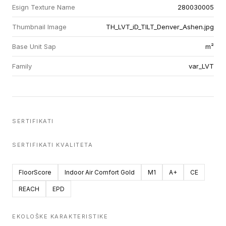
Esign Texture Name
280030005
Thumbnail Image
TH_LVT_iD_TILT_Denver_Ashen.jpg
Base Unit Sap
m²
Family
var_LVT
SERTIFIKATI
SERTIFIKATI KVALITETA
FloorScore
Indoor Air Comfort Gold
M1
A+
CE
REACH
EPD
EKOLOŠKE KARAKTERISTIKE