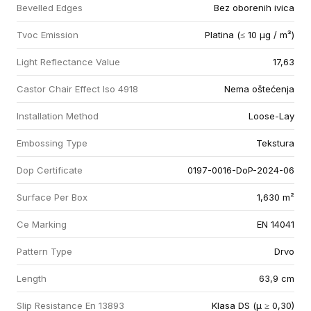
Bevelled Edges
Bez oborenih ivica
Tvoc Emission
Platina (≤ 10 µg / m³)
Light Reflectance Value
17,63
Castor Chair Effect Iso 4918
Nema oštećenja
Installation Method
Loose-Lay
Embossing Type
Tekstura
Dop Certificate
0197-0016-DoP-2024-06
Surface Per Box
1,630 m²
Ce Marking
EN 14041
Pattern Type
Drvo
Length
63,9 cm
Slip Resistance En 13893
Klasa DS (µ ≥ 0,30)