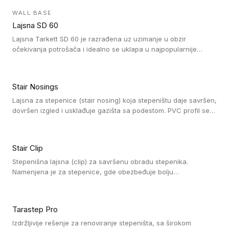
debljini do 8mm. Naši metalni profili mogu da se koriste u
WALL BASE
oblastima sa velikom cirkulacijom.
Lajsna SD 60
Lajsna Tarkett SD 60 je razrađena uz uzimanje u obzir
očekivanja potrošača i idealno se uklapa u najpopularnije
dezene laminata, linoleuma i LVT-ja.
Stair Nosings
Lajsna za stepenice (stair nosing) koja stepeništu daje savršen,
dovršen izgled i usklađuje gazišta sa podestom. PVC profil se
vari ili pričvršćuje vijcima, a žljebovi ili crna carborundum traka
pružaju zaštitu protiv klizanja. Pakovanje: 10 komada po 3 LM.
Stair Clip
Stepenišna lajsna (clip) za savršenu obradu stepenika.
Namenjena je za stepenice, gde obezbeđuje bolju
vodonepropusnost i veću trajnost podne obloge, uz
jednostavno održavanje. Istovremeno poboljšava izgled tako
što ističe donji deo stepenika. Pakovanje: 9 komada po 2,7 LM.
Tarastep Pro
Izdržljivije rešenje za renoviranje stepeništa, sa širokom