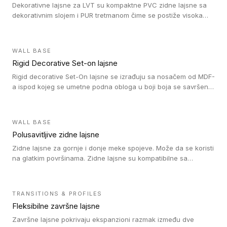
Dekorativne lajsne za LVT su kompaktne PVC zidne lajsne sa
dekorativnim slojem i PUR tretmanom čime se postiže visoka
otpornost na abraziju.
WALL BASE
Rigid Decorative Set-on lajsne
Rigid decorative Set-On lajsne se izrađuju sa nosačem od MDF-
a ispod kojeg se umetne podna obloga u boji boja se savršeno
uklapa. Ove lajsne moraju biti zalepljene i kompatibilne su sa
homogenim i heterogenim vinil rolnama, LVT glue-down, LVT
Click i LVT Loose-Lay podovima.
WALL BASE
Polusavitljive zidne lajsne
Zidne lajsne za gornje i donje meke spojeve. Može da se koristi
na glatkim površinama. Zidne lajsne su kompatibilne sa
heterogenim vinilnim podovima u rolnama, kao i sa LVT. Zidne
lajsne dostupne su u velikom broju boja, pa se lako mogu
uskladiti sa Tarkett podnim oblogama. Zahvaljujući
TRANSITIONS & PROFILES
polusavitljivoj strukturi veoma su jednostavne za ugradnju.
Fleksibilne završne lajsne
Završne lajsne pokrivaju ekspanzioni razmak između dve