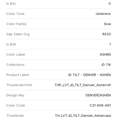
Is B2c
0
Color Tone
Umereno
Color Family
Siva
Sap Sales Org
RS33
Is B2b
1
Color Label
ASHEN
Collections
iD Tilt
Product Label
ID TILT - DENVER - ASHEN
Thumbnail Print
THP_LVT_iD_TILT_Denver_Ashen.tif
Design Key
DENVER|ASHEN
Color Code
C21-606-A01
Thumbnail
TH_LVT_iD_TILT_Denver_Ashen.jpg