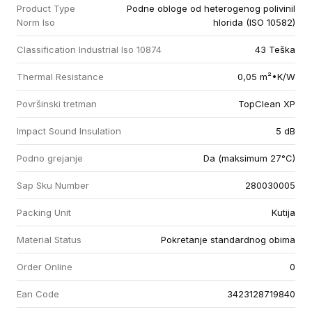
Product Type
Podne obloge od heterogenog polivinil
Norm Iso
hlorida (ISO 10582)
Classification Industrial Iso 10874
43 Teška
Thermal Resistance
0,05 m²•K/W
Površinski tretman
TopClean XP
Impact Sound Insulation
5 dB
Podno grejanje
Da (maksimum 27°C)
Sap Sku Number
280030005
Packing Unit
Kutija
Material Status
Pokretanje standardnog obima
Order Online
0
Ean Code
3423128719840