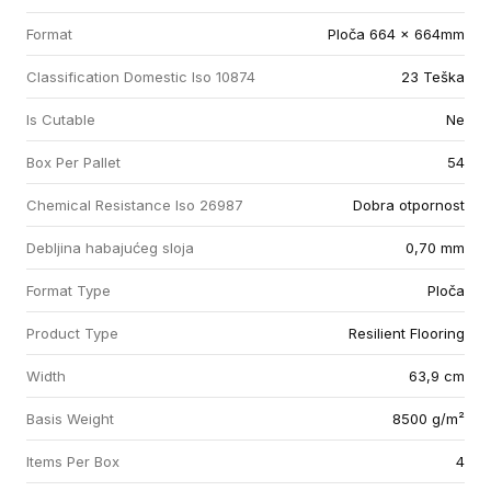
Format
Ploča 664 x 664mm
Classification Domestic Iso 10874
23 Teška
Is Cutable
Ne
Box Per Pallet
54
Chemical Resistance Iso 26987
Dobra otpornost
Debljina habajućeg sloja
0,70 mm
Format Type
Ploča
Product Type
Resilient Flooring
Width
63,9 cm
Basis Weight
8500 g/m²
Items Per Box
4