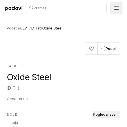
Preskoči na sadržaj
podovi
Početna
/
LVT
/
iD Tilt
/
Oxide Steel
Podeli
TARKETT
Oxide Steel
iD Tilt
Cena na upit
Pogledaj sve →
BOJE
...
boja