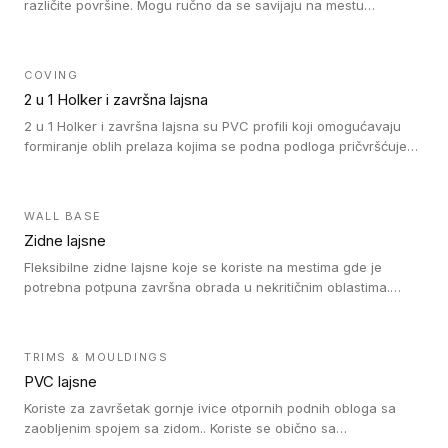
različite površine. Mogu ručno da se savijaju na mestu
izvođenja radova kako bi se prilagodile različitim oblicima i
poluprečnicima. Dostupni su u dve visine, jedna za kompaktne
(FT2.5) podove i druga za akustičke (FT5) podove. Kompatibilni
COVING
su sa heterogenim i homogenim vinilnim podovima u rolnama
2 u 1 Holker i završna lajsna
(kompaktni i akustički), kao i sa podnim oblogama od linoleuma.
2 u 1 Holker i završna lajsna su PVC profili koji omogućavaju
formiranje oblih prelaza kojima se podna podloga pričvršćuje
za zid i formira zidnu lajsnu, predstavljajući integrisano rešenje.
2 u 1 Holker i završna lajsna su kompatibilni sa homogenim i
heterogenim vinilom u rolnama (u kompaktnoj i u akustičnoj
WALL BASE
verziji).
Zidne lajsne
Fleksibilne zidne lajsne koje se koriste na mestima gde je
potrebna potpuna završna obrada u nekritičnim oblastima.
Zidne lajsne se lako ugrađuju zahvaljujući svojoj savitljivosti i
kompatibilne su sa homogenim i heterogenim vinilnim podovima
u rolni.
TRIMS & MOULDINGS
PVC lajsne
Koriste za završetak gornje ivice otpornih podnih obloga sa
zaobljenim spojem sa zidom.. Koriste se obično sa