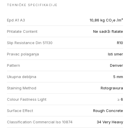
TEHNIČKE SPECIFIKACIJE
Epd A1 A3
10,86 kg CO₂e /m²
Phtalate Content
Ne sadrži ftalate
Slip Resistance Din 51130
R10
Pravac polaganja
Isti smer
Pattern
Denver
Ukupna debljina
5 mm
Staining Method
Rotogravura
Colour Fastness Light
≥ 6
Surface Effect
Rough Concrete
Classification Commercial Iso 10874
34 Very Heavy