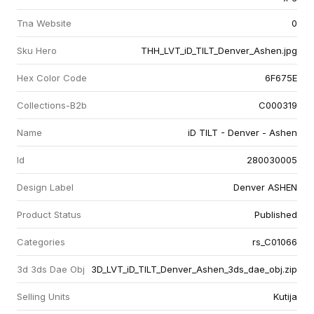
Tna Website
0
Sku Hero
THH_LVT_iD_TILT_Denver_Ashen.jpg
Hex Color Code
6F675E
Collections-B2b
C000319
Name
iD TILT - Denver - Ashen
Id
280030005
Design Label
Denver ASHEN
Product Status
Published
Categories
rs_C01066
3d 3ds Dae Obj
3D_LVT_iD_TILT_Denver_Ashen_3ds_dae_obj.zip
Selling Units
Kutija