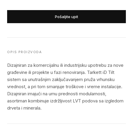
Pošaljite upit
OPIS PROIZVODA
Dizajniran za komercijalnu ili industrijsku upotrebu za nove
građevine ili projekte u fazi renoviranja. Tarkett iD Tilt
sistem sa unutrašnjim zaključavanjem pruža vrhunsku
vrednost, a pri tom smanjuje troškove i vreme instalacije.
Dizajniran imajući na umu prednosti modularnosti,
asortiman kombinuje izdržljivost LVT podova sa izgledom
drveta i minerala.