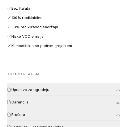
Bez ftalata
100% reciklabilno
30% recikliranog sadržaja
Niske VOC emisije
Kompatibilno sa podnim grejanjem
DOKUMENTACIJA
Uputstvo za ugradnju
Garancija
Brošura
Sertifikat — reakcija na vatru