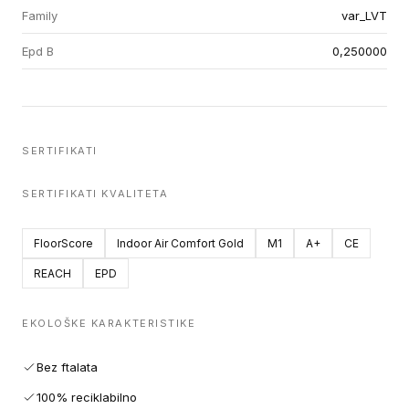
Family
var_LVT
Epd B
0,250000
SERTIFIKATI
SERTIFIKATI KVALITETA
FloorScore
Indoor Air Comfort Gold
M1
A+
CE
REACH
EPD
EKOLOŠKE KARAKTERISTIKE
Bez ftalata
100% reciklabilno