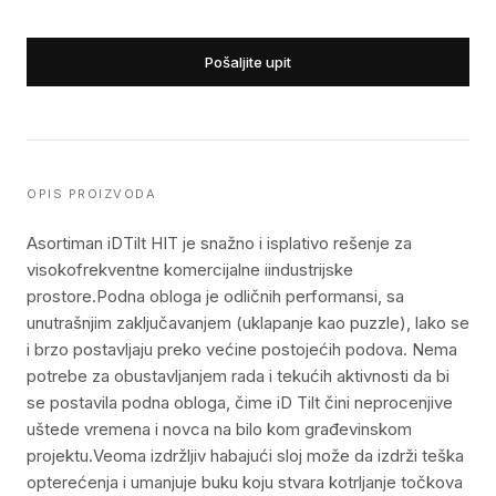
Pošaljite upit
OPIS PROIZVODA
Asortiman iDTilt HIT je snažno i isplativo rešenje za
visokofrekventne komercijalne iindustrijske
prostore.Podna obloga je odličnih performansi, sa
unutrašnjim zaključavanjem (uklapanje kao puzzle), lako se
i brzo postavljaju preko većine postojećih podova. Nema
potrebe za obustavljanjem rada i tekućih aktivnosti da bi
se postavila podna obloga, čime iD Tilt čini neprocenjive
uštede vremena i novca na bilo kom građevinskom
projektu.Veoma izdržljiv habajući sloj može da izdrži teška
opterećenja i umanjuje buku koju stvara kotrljanje točkova