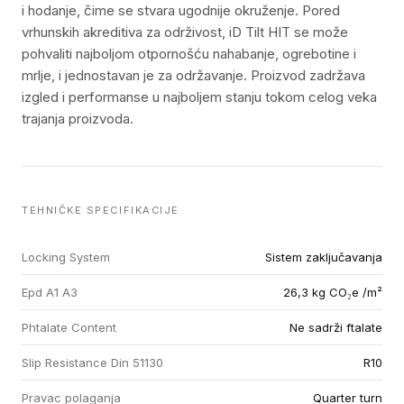
i hodanje, čime se stvara ugodnije okruženje. Pored
vrhunskih akreditiva za održivost, iD Tilt HIT se može
pohvaliti najboljom otpornošću nahabanje, ogrebotine i
mrlje, i jednostavan je za održavanje. Proizvod zadržava
izgled i performanse u najboljem stanju tokom celog veka
trajanja proizvoda.
TEHNIČKE SPECIFIKACIJE
Locking System
Sistem zaključavanja
Epd A1 A3
26,3 kg CO₂e /m²
Phtalate Content
Ne sadrži ftalate
Slip Resistance Din 51130
R10
Pravac polaganja
Quarter turn