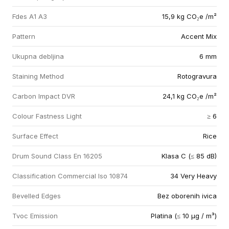
Fdes A1 A3
15,9 kg CO₂e /m²
Pattern
Accent Mix
Ukupna debljina
6 mm
Staining Method
Rotogravura
Carbon Impact DVR
24,1 kg CO₂e /m²
Colour Fastness Light
≥ 6
Surface Effect
Rice
Drum Sound Class En 16205
Klasa C (≤ 85 dB)
Classification Commercial Iso 10874
34 Very Heavy
Bevelled Edges
Bez oborenih ivica
Tvoc Emission
Platina (≤ 10 µg / m³)