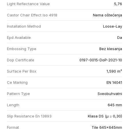
Light Reflectance Value
5,76
Castor Chair Effect Iso 4918
Nema oštećenja
Installation Method
Loose-Lay
Epd Available
Da
Embossing Type
Bez klesanja
Dop Certificate
0197-0015-DoP-2021-10
Surface Per Box
1,590 m²
Ce Marking
EN 14041
Pattern Type
Sveobuhvatni
Length
645 mm
Slip Resistance En 13893
Klasa DS (µ ≥ 0,30)
Format
Tile 645x645mm