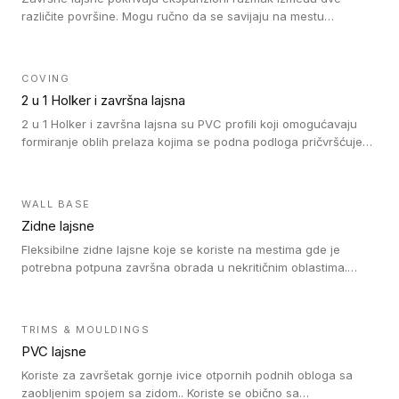
različite površine. Mogu ručno da se savijaju na mestu
izvođenja radova kako bi se prilagodile različitim oblicima i
poluprečnicima. Dostupni su u dve visine, jedna za kompaktne
(FT2.5) podove i druga za akustičke (FT5) podove. Kompatibilni
COVING
su sa heterogenim i homogenim vinilnim podovima u rolnama
2 u 1 Holker i završna lajsna
(kompaktni i akustički), kao i sa podnim oblogama od linoleuma.
2 u 1 Holker i završna lajsna su PVC profili koji omogućavaju
formiranje oblih prelaza kojima se podna podloga pričvršćuje
za zid i formira zidnu lajsnu, predstavljajući integrisano rešenje.
2 u 1 Holker i završna lajsna su kompatibilni sa homogenim i
heterogenim vinilom u rolnama (u kompaktnoj i u akustičnoj
WALL BASE
verziji).
Zidne lajsne
Fleksibilne zidne lajsne koje se koriste na mestima gde je
potrebna potpuna završna obrada u nekritičnim oblastima.
Zidne lajsne se lako ugrađuju zahvaljujući svojoj savitljivosti i
kompatibilne su sa homogenim i heterogenim vinilnim podovima
u rolni.
TRIMS & MOULDINGS
PVC lajsne
Koriste za završetak gornje ivice otpornih podnih obloga sa
zaobljenim spojem sa zidom.. Koriste se obično sa