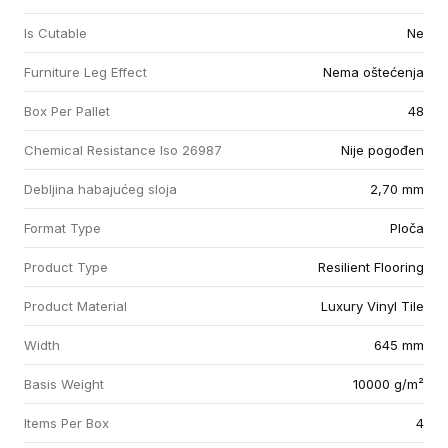
Is Cutable
Ne
Furniture Leg Effect
Nema oštećenja
Box Per Pallet
48
Chemical Resistance Iso 26987
Nije pogođen
Debljina habajućeg sloja
2,70 mm
Format Type
Ploča
Product Type
Resilient Flooring
Product Material
Luxury Vinyl Tile
Width
645 mm
Basis Weight
10000 g/m²
Items Per Box
4