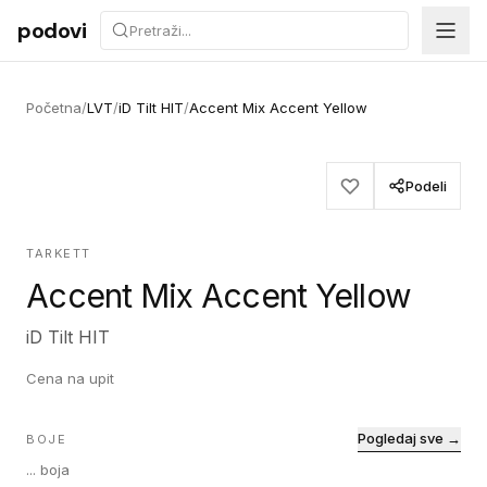
Preskoči na sadržaj
podovi
Početna
/
LVT
/
iD Tilt HIT
/
Accent Mix Accent Yellow
Podeli
TARKETT
Accent Mix Accent Yellow
iD Tilt HIT
Cena na upit
Pogledaj sve →
BOJE
...
boja