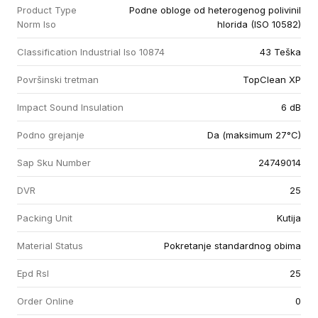
Product Type
Podne obloge od heterogenog polivinil
Norm Iso
hlorida (ISO 10582)
Classification Industrial Iso 10874
43 Teška
Površinski tretman
TopClean XP
Impact Sound Insulation
6 dB
Podno grejanje
Da (maksimum 27°C)
Sap Sku Number
24749014
DVR
25
Packing Unit
Kutija
Material Status
Pokretanje standardnog obima
Epd Rsl
25
Order Online
0