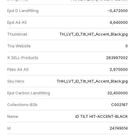
Epd D Landfilling
-0,472000
Epd A4 A5
4,640000
Thumbnail
TH_LVT_iD_Tilt_HIT_Accent_Black.jpg
Tna Website
0
X SELL-Products
263997002
Fdes A4 A5
2,970000
Sku Hero
THH_LVT_iD_Tilt_HIT_Accent_Black.jpg
Epd Carbon Landfilling
32,400000
Collections-B2b
C002187
Name
iD TILT HIT-ACCENT-BLACK
Id
24749014