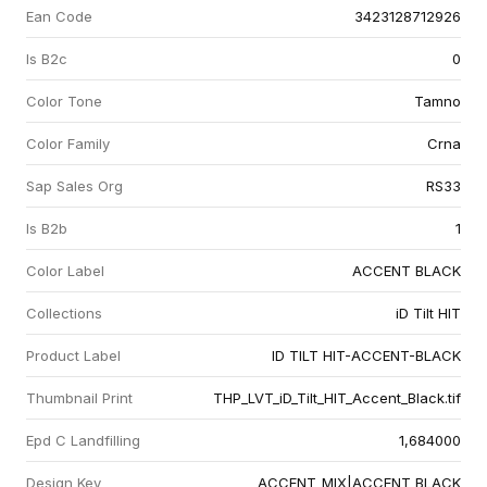
Ean Code
3423128712926
Is B2c
0
Color Tone
Tamno
Color Family
Crna
Sap Sales Org
RS33
Is B2b
1
Color Label
ACCENT BLACK
Collections
iD Tilt HIT
Product Label
ID TILT HIT-ACCENT-BLACK
Thumbnail Print
THP_LVT_iD_Tilt_HIT_Accent_Black.tif
Epd C Landfilling
1,684000
Design Key
ACCENT_MIX|ACCENT BLACK