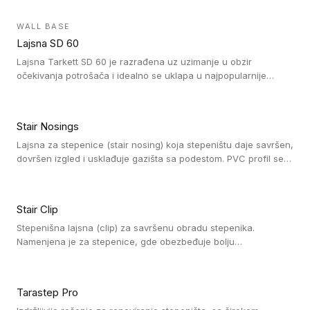
velikom nagibu. Mogu da se koriste za ublažavanje razlike u
debljini do 8mm. Naši metalni profili mogu da se koriste u
WALL BASE
oblastima sa velikom cirkulacijom.
Lajsna SD 60
Lajsna Tarkett SD 60 je razrađena uz uzimanje u obzir
očekivanja potrošača i idealno se uklapa u najpopularnije
dezene laminata, linoleuma i LVT-ja.
Stair Nosings
Lajsna za stepenice (stair nosing) koja stepeništu daje savršen,
dovršen izgled i usklađuje gazišta sa podestom. PVC profil se
vari ili pričvršćuje vijcima, a žljebovi ili crna carborundum traka
pružaju zaštitu protiv klizanja. Pakovanje: 10 komada po 3 LM.
Stair Clip
Stepenišna lajsna (clip) za savršenu obradu stepenika.
Namenjena je za stepenice, gde obezbeđuje bolju
vodonepropusnost i veću trajnost podne obloge, uz
jednostavno održavanje. Istovremeno poboljšava izgled tako
što ističe donji deo stepenika. Pakovanje: 9 komada po 2,7 LM.
Tarastep Pro