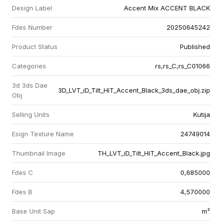
Design Label
Accent Mix ACCENT BLACK
Fdes Number
20250645242
Product Status
Published
Categories
rs,rs_C,rs_C01066
3d 3ds Dae
3D_LVT_iD_Tilt_HIT_Accent_Black_3ds_dae_obj.zip
Obj
Selling Units
Kutija
Esign Texture Name
24749014
Thumbnail Image
TH_LVT_iD_Tilt_HIT_Accent_Black.jpg
Fdes C
0,685000
Fdes B
4,570000
Base Unit Sap
m²