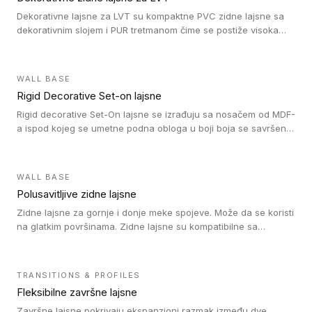
Dekorativne lajsne za LVT su kompaktne PVC zidne lajsne sa
dekorativnim slojem i PUR tretmanom čime se postiže visoka
otpornost na abraziju.
WALL BASE
Rigid Decorative Set-on lajsne
Rigid decorative Set-On lajsne se izrađuju sa nosačem od MDF-
a ispod kojeg se umetne podna obloga u boji boja se savršeno
uklapa. Ove lajsne moraju biti zalepljene i kompatibilne su sa
homogenim i heterogenim vinil rolnama, LVT glue-down, LVT
Click i LVT Loose-Lay podovima.
WALL BASE
Polusavitljive zidne lajsne
Zidne lajsne za gornje i donje meke spojeve. Može da se koristi
na glatkim površinama. Zidne lajsne su kompatibilne sa
heterogenim vinilnim podovima u rolnama, kao i sa LVT. Zidne
lajsne dostupne su u velikom broju boja, pa se lako mogu
uskladiti sa Tarkett podnim oblogama. Zahvaljujući
TRANSITIONS & PROFILES
polusavitljivoj strukturi veoma su jednostavne za ugradnju.
Fleksibilne završne lajsne
Završne lajsne pokrivaju ekspanzioni razmak između dve