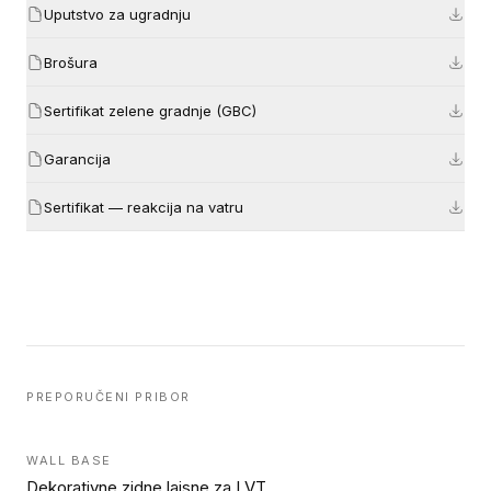
Uputstvo za ugradnju
Brošura
Sertifikat zelene gradnje (GBC)
Garancija
Sertifikat — reakcija na vatru
PREPORUČENI PRIBOR
WALL BASE
Dekorativne zidne lajsne za LVT