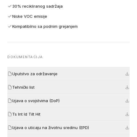
30% recikliranog sadržaja
Niske VOC emisije
Kompatibilno sa podnim grejanjem
DOKUMENTACIJA
Uputstvo za održavanje
Tehnički list
Izjava o svojstvima (DoP)
Ts Int Id Tilt Hit
Izjava o uticaju na životnu sredinu (EPD)