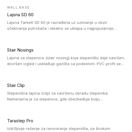
debljini do 8mm. Naši metalni profili mogu da se koriste u
WALL BASE
oblastima sa velikom cirkulacijom.
Lajsna SD 60
Lajsna Tarkett SD 60 je razrađena uz uzimanje u obzir
očekivanja potrošača i idealno se uklapa u najpopularnije
dezene laminata, linoleuma i LVT-ja.
Stair Nosings
Lajsna za stepenice (stair nosing) koja stepeništu daje savršen,
dovršen izgled i usklađuje gazišta sa podestom. PVC profil se
vari ili pričvršćuje vijcima, a žljebovi ili crna carborundum traka
pružaju zaštitu protiv klizanja. Pakovanje: 10 komada po 3 LM.
Stair Clip
Stepenišna lajsna (clip) za savršenu obradu stepenika.
Namenjena je za stepenice, gde obezbeđuje bolju
vodonepropusnost i veću trajnost podne obloge, uz
jednostavno održavanje. Istovremeno poboljšava izgled tako
što ističe donji deo stepenika. Pakovanje: 9 komada po 2,7 LM.
Tarastep Pro
Izdržljivije rešenje za renoviranje stepeništa, sa širokom