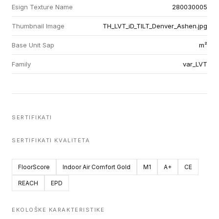
Esign Texture Name
280030005
Thumbnail Image
TH_LVT_iD_TILT_Denver_Ashen.jpg
Base Unit Sap
m²
Family
var_LVT
SERTIFIKATI
SERTIFIKATI KVALITETA
FloorScore
Indoor Air Comfort Gold
M1
A+
CE
REACH
EPD
EKOLOŠKE KARAKTERISTIKE