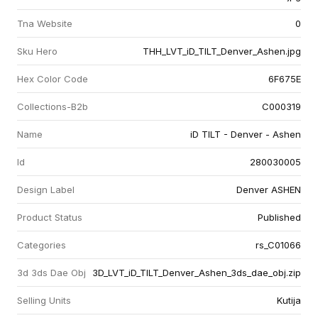
Tna Website
0
Sku Hero
THH_LVT_iD_TILT_Denver_Ashen.jpg
Hex Color Code
6F675E
Collections-B2b
C000319
Name
iD TILT - Denver - Ashen
Id
280030005
Design Label
Denver ASHEN
Product Status
Published
Categories
rs_C01066
3d 3ds Dae Obj
3D_LVT_iD_TILT_Denver_Ashen_3ds_dae_obj.zip
Selling Units
Kutija