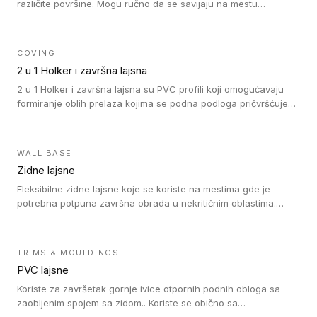
različite površine. Mogu ručno da se savijaju na mestu
izvođenja radova kako bi se prilagodile različitim oblicima i
poluprečnicima. Dostupni su u dve visine, jedna za kompaktne
(FT2.5) podove i druga za akustičke (FT5) podove. Kompatibilni
COVING
su sa heterogenim i homogenim vinilnim podovima u rolnama
2 u 1 Holker i završna lajsna
(kompaktni i akustički), kao i sa podnim oblogama od linoleuma.
2 u 1 Holker i završna lajsna su PVC profili koji omogućavaju
formiranje oblih prelaza kojima se podna podloga pričvršćuje
za zid i formira zidnu lajsnu, predstavljajući integrisano rešenje.
2 u 1 Holker i završna lajsna su kompatibilni sa homogenim i
heterogenim vinilom u rolnama (u kompaktnoj i u akustičnoj
WALL BASE
verziji).
Zidne lajsne
Fleksibilne zidne lajsne koje se koriste na mestima gde je
potrebna potpuna završna obrada u nekritičnim oblastima.
Zidne lajsne se lako ugrađuju zahvaljujući svojoj savitljivosti i
kompatibilne su sa homogenim i heterogenim vinilnim podovima
u rolni.
TRIMS & MOULDINGS
PVC lajsne
Koriste za završetak gornje ivice otpornih podnih obloga sa
zaobljenim spojem sa zidom.. Koriste se obično sa