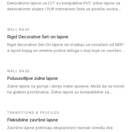
Dekorativne lajsne za LVT su kompaktne PVC zidne lajsne sa
dekorativnim slojem i PUR tretmanom čime se postiže visoka
otpornost na abraziju.
WALL BASE
Rigid Decorative Set-on lajsne
Rigid decorative Set-On lajsne se izrađuju sa nosačem od MDF-
a ispod kojeg se umetne podna obloga u boji boja se savršeno
uklapa. Ove lajsne moraju biti zalepljene i kompatibilne su sa
homogenim i heterogenim vinil rolnama, LVT glue-down, LVT
Click i LVT Loose-Lay podovima.
WALL BASE
Polusavitljive zidne lajsne
Zidne lajsne za gornje i donje meke spojeve. Može da se koristi
na glatkim površinama. Zidne lajsne su kompatibilne sa
heterogenim vinilnim podovima u rolnama, kao i sa LVT. Zidne
lajsne dostupne su u velikom broju boja, pa se lako mogu
uskladiti sa Tarkett podnim oblogama. Zahvaljujući
TRANSITIONS & PROFILES
polusavitljivoj strukturi veoma su jednostavne za ugradnju.
Fleksibilne završne lajsne
Završne lajsne pokrivaju ekspanzioni razmak između dve