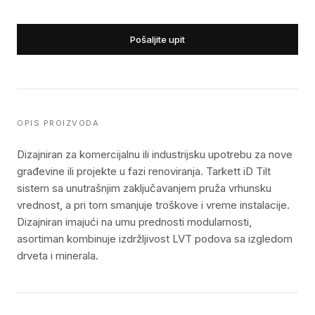
Pošaljite upit
OPIS PROIZVODA
Dizajniran za komercijalnu ili industrijsku upotrebu za nove
građevine ili projekte u fazi renoviranja. Tarkett iD Tilt
sistem sa unutrašnjim zaključavanjem pruža vrhunsku
vrednost, a pri tom smanjuje troškove i vreme instalacije.
Dizajniran imajući na umu prednosti modularnosti,
asortiman kombinuje izdržljivost LVT podova sa izgledom
drveta i minerala.