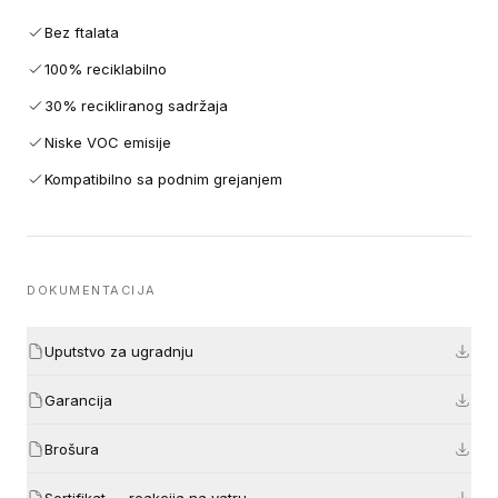
Bez ftalata
100% reciklabilno
30% recikliranog sadržaja
Niske VOC emisije
Kompatibilno sa podnim grejanjem
DOKUMENTACIJA
Uputstvo za ugradnju
Garancija
Brošura
Sertifikat — reakcija na vatru