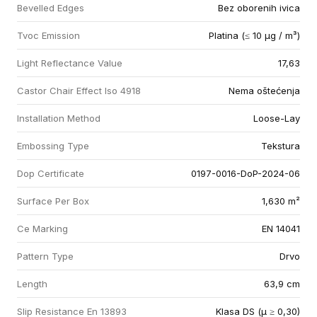
Bevelled Edges
Bez oborenih ivica
Tvoc Emission
Platina (≤ 10 µg / m³)
Light Reflectance Value
17,63
Castor Chair Effect Iso 4918
Nema oštećenja
Installation Method
Loose-Lay
Embossing Type
Tekstura
Dop Certificate
0197-0016-DoP-2024-06
Surface Per Box
1,630 m²
Ce Marking
EN 14041
Pattern Type
Drvo
Length
63,9 cm
Slip Resistance En 13893
Klasa DS (µ ≥ 0,30)