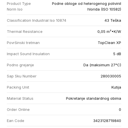
Product Type
Podne obloge od heterogenog polivinil
Norm Iso
hlorida (ISO 10582)
Classification Industrial Iso 10874
43 Teška
Thermal Resistance
0,05 m²•K/W
Površinski tretman
TopClean XP
Impact Sound Insulation
5 dB
Podno grejanje
Da (maksimum 27°C)
Sap Sku Number
280030005
Packing Unit
Kutija
Material Status
Pokretanje standardnog obima
Order Online
0
Ean Code
3423128719840