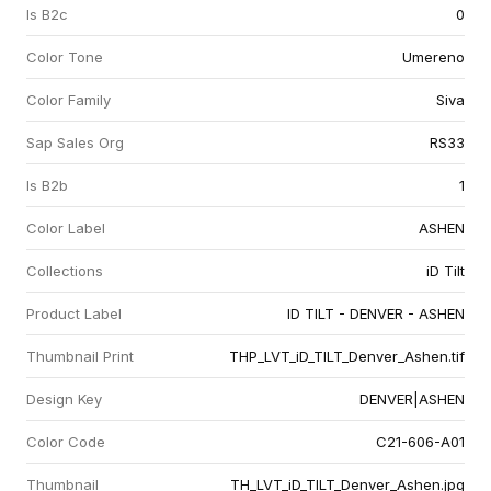
Is B2c
0
Color Tone
Umereno
Color Family
Siva
Sap Sales Org
RS33
Is B2b
1
Color Label
ASHEN
Collections
iD Tilt
Product Label
ID TILT - DENVER - ASHEN
Thumbnail Print
THP_LVT_iD_TILT_Denver_Ashen.tif
Design Key
DENVER|ASHEN
Color Code
C21-606-A01
Thumbnail
TH_LVT_iD_TILT_Denver_Ashen.jpg