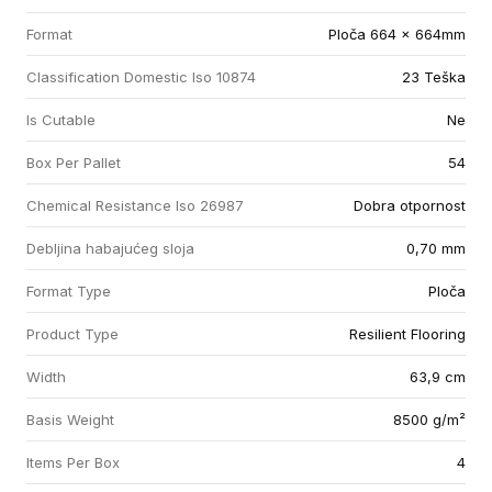
Format
Ploča 664 x 664mm
Classification Domestic Iso 10874
23 Teška
Is Cutable
Ne
Box Per Pallet
54
Chemical Resistance Iso 26987
Dobra otpornost
Debljina habajućeg sloja
0,70 mm
Format Type
Ploča
Product Type
Resilient Flooring
Width
63,9 cm
Basis Weight
8500 g/m²
Items Per Box
4