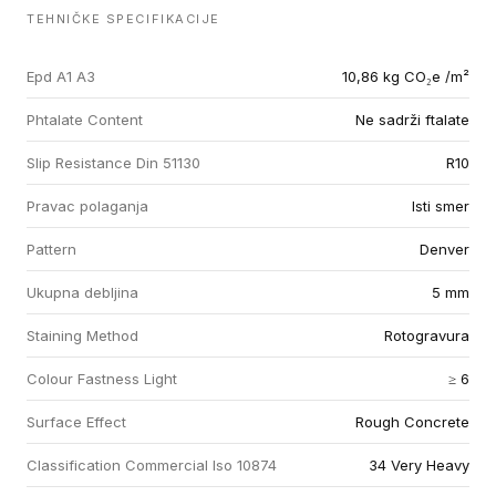
TEHNIČKE SPECIFIKACIJE
Epd A1 A3
10,86 kg CO₂e /m²
Phtalate Content
Ne sadrži ftalate
Slip Resistance Din 51130
R10
Pravac polaganja
Isti smer
Pattern
Denver
Ukupna debljina
5 mm
Staining Method
Rotogravura
Colour Fastness Light
≥ 6
Surface Effect
Rough Concrete
Classification Commercial Iso 10874
34 Very Heavy