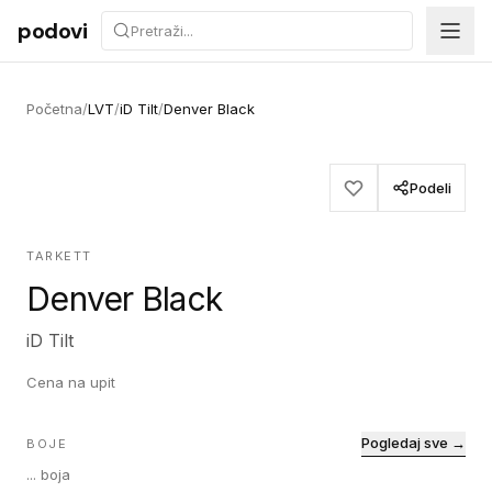
Preskoči na sadržaj
podovi
Početna
/
LVT
/
iD Tilt
/
Denver Black
Podeli
TARKETT
Denver Black
iD Tilt
Cena na upit
Pogledaj sve →
BOJE
...
boja