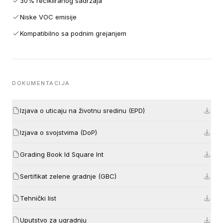
30% recikliranog sadržaja
Niske VOC emisije
Kompatibilno sa podnim grejanjem
DOKUMENTACIJA
Izjava o uticaju na životnu sredinu (EPD)
Izjava o svojstvima (DoP)
Grading Book Id Square Int
Sertifikat zelene gradnje (GBC)
Tehnički list
Uputstvo za ugradnju