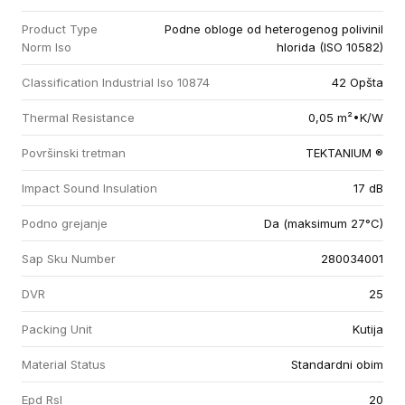
Product Type
Podne obloge od heterogenog polivinil
Norm Iso
hlorida (ISO 10582)
Classification Industrial Iso 10874
42 Opšta
Thermal Resistance
0,05 m²•K/W
Površinski tretman
TEKTANIUM ®
Impact Sound Insulation
17 dB
Podno grejanje
Da (maksimum 27°C)
Sap Sku Number
280034001
DVR
25
Packing Unit
Kutija
Material Status
Standardni obim
Epd Rsl
20