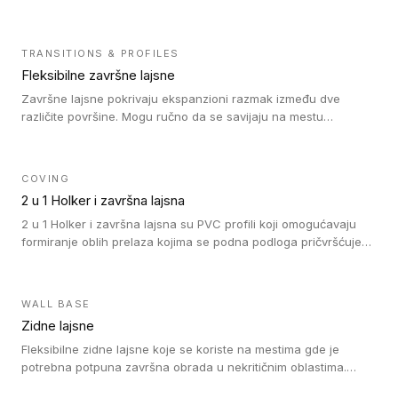
heterogenim vinilnim podovima u rolnama, kao i sa LVT. Zidne
lajsne dostupne su u velikom broju boja, pa se lako mogu
uskladiti sa Tarkett podnim oblogama. Zahvaljujući
TRANSITIONS & PROFILES
polusavitljivoj strukturi veoma su jednostavne za ugradnju.
Fleksibilne završne lajsne
Završne lajsne pokrivaju ekspanzioni razmak između dve
različite površine. Mogu ručno da se savijaju na mestu
izvođenja radova kako bi se prilagodile različitim oblicima i
poluprečnicima. Dostupni su u dve visine, jedna za kompaktne
(FT2.5) podove i druga za akustičke (FT5) podove. Kompatibilni
COVING
su sa heterogenim i homogenim vinilnim podovima u rolnama
2 u 1 Holker i završna lajsna
(kompaktni i akustički), kao i sa podnim oblogama od linoleuma.
2 u 1 Holker i završna lajsna su PVC profili koji omogućavaju
formiranje oblih prelaza kojima se podna podloga pričvršćuje
za zid i formira zidnu lajsnu, predstavljajući integrisano rešenje.
2 u 1 Holker i završna lajsna su kompatibilni sa homogenim i
heterogenim vinilom u rolnama (u kompaktnoj i u akustičnoj
WALL BASE
verziji).
Zidne lajsne
Fleksibilne zidne lajsne koje se koriste na mestima gde je
potrebna potpuna završna obrada u nekritičnim oblastima.
Zidne lajsne se lako ugrađuju zahvaljujući svojoj savitljivosti i