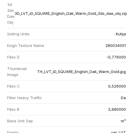
3d
3ds
3D_LVT_iD_SQUARE_English_Oak_Warm_Gold_3ds_dae_obj.zip
Dae
Obj
Selling Units
Kutija
Esign Texture Name
280034001
Fdes D
-0,776000
Thumbnail
TH_LVT_iD_SQUARE_English_Oak_Warm_Gold.jpg
Image
Fdes C
0,526000
Filter Heavy Traffic
Da
Fdes B
2,680000
Base Unit Sap
m²
Family
var_LVT