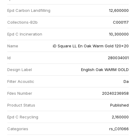
Epd Carbon Landfilling
12,600000
Collections-B2b
C000117
Epd C Incineration
10,300000
Name
iD Square LL En Oak Warm Gold 120x20
Id
280034001
Design Label
English Oak WARM GOLD
Filter Acoustic
Da
Fdes Number
20240236958
Product Status
Published
Epd C Recycling
2,160000
Categories
rs_C01066