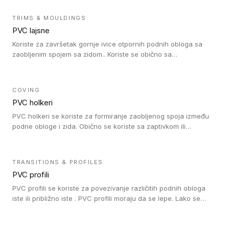
kompatibilne su sa homogenim i heterogenim vinilnim podovima
u rolni.
TRIMS & MOULDINGS
PVC lajsne
Koriste za završetak gornje ivice otpornih podnih obloga sa
zaobljenim spojem sa zidom.. Koriste se obično sa
formatizerom, PVC lajsne su kompatibilne sa homogenim i
heterogenim vinilnim podovima u rolnama. PVC lajsne su
dostupne u sledećim verzijama: polusavitljive (isplativo rešenje),
COVING
samolepljive (jednostavno za ugradnju) ili dvodelne (higijensko
PVC holkeri
rešenje).
PVC holkeri se koriste za formiranje zaobljenog spoja između
podne obloge i zida. Obično se koriste sa zaptivkom ili
poklopcem kojim se pokriva neobrađena ivica podne obloge.
PVC holkeri postoje u 5 veličina, što znači da odgovaraju svim
poluprečnicima. Takođe omogućavaju savršeno održavanje
TRANSITIONS & PROFILES
higijene i vodonepropusnost zahvaljujući činjenici da formiraju
PVC profili
zaobljene spojeve ispod poda. Osim toga, jednostavni su za
čišćenje i održavanje zahvaljujući zaobljenom obliku. Naši PVC
PVC profili se koriste za povezivanje različitih podnih obloga
holkeri su kompatibilni sa homogenim i heterogenim vinilnim
iste ili približno iste . PVC profili moraju da se lepe. Lako se
podovima u rolnama i podovima za mokre prostore u rolnama.
ugrađuju zahvaljujući svojoj savitljivosti. Mogu se koristiti i u
zdravstvenim ustanovama, jer su higijenske i jednostavne za