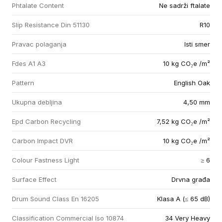
Phtalate Content
Ne sadrži ftalate
Slip Resistance Din 51130
R10
Pravac polaganja
Isti smer
Fdes A1 A3
10 kg CO₂e /m²
Pattern
English Oak
Ukupna debljina
4,50 mm
Epd Carbon Recycling
7,52 kg CO₂e /m²
Carbon Impact DVR
10 kg CO₂e /m²
Colour Fastness Light
≥ 6
Surface Effect
Drvna građa
Drum Sound Class En 16205
Klasa A (≤ 65 dB)
Classification Commercial Iso 10874
34 Very Heavy