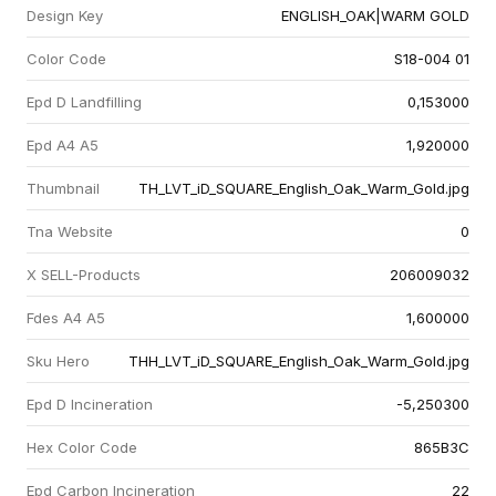
Design Key
ENGLISH_OAK|WARM GOLD
Color Code
S18-004 01
Epd D Landfilling
0,153000
Epd A4 A5
1,920000
Thumbnail
TH_LVT_iD_SQUARE_English_Oak_Warm_Gold.jpg
Tna Website
0
X SELL-Products
206009032
Fdes A4 A5
1,600000
Sku Hero
THH_LVT_iD_SQUARE_English_Oak_Warm_Gold.jpg
Epd D Incineration
-5,250300
Hex Color Code
865B3C
Epd Carbon Incineration
22