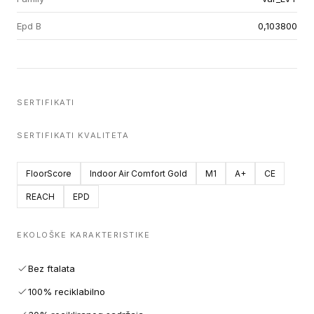
Epd B
0,103800
SERTIFIKATI
SERTIFIKATI KVALITETA
FloorScore
Indoor Air Comfort Gold
M1
A+
CE
REACH
EPD
EKOLOŠKE KARAKTERISTIKE
Bez ftalata
100% reciklabilno