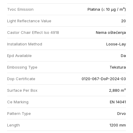
Tvoc Emission
Platina (≤ 10 µg / m³)
Light Reflectance Value
20
Castor Chair Effect Iso 4918
Nema oštećenja
Installation Method
Loose-Lay
Epd Available
Da
Embossing Type
Tekstura
Dop Certificate
0120-067-DoP-2024-03
Surface Per Box
2,880 m²
Ce Marking
EN 14041
Pattern Type
Drvo
Length
1200 mm