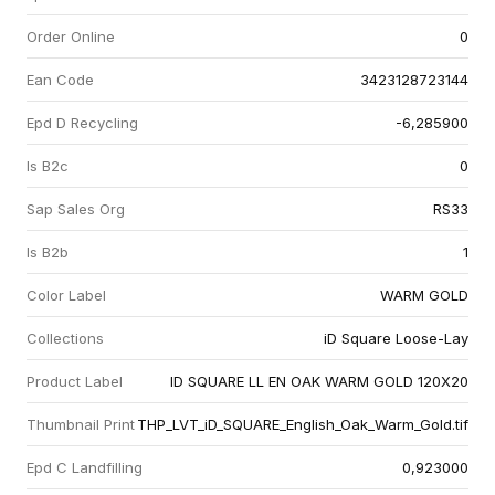
Order Online
0
Ean Code
3423128723144
Epd D Recycling
-6,285900
Is B2c
0
Sap Sales Org
RS33
Is B2b
1
Color Label
WARM GOLD
Collections
iD Square Loose-Lay
Product Label
ID SQUARE LL EN OAK WARM GOLD 120X20
Thumbnail Print
THP_LVT_iD_SQUARE_English_Oak_Warm_Gold.tif
Epd C Landfilling
0,923000