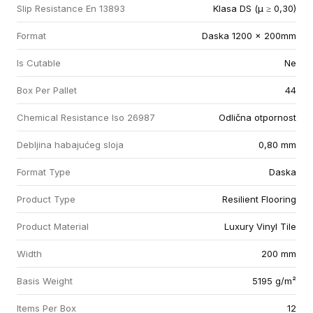
Slip Resistance En 13893
Klasa DS (µ ≥ 0,30)
Format
Daska 1200 x 200mm
Is Cutable
Ne
Box Per Pallet
44
Chemical Resistance Iso 26987
Odlična otpornost
Debljina habajućeg sloja
0,80 mm
Format Type
Daska
Product Type
Resilient Flooring
Product Material
Luxury Vinyl Tile
Width
200 mm
Basis Weight
5195 g/m²
Items Per Box
12