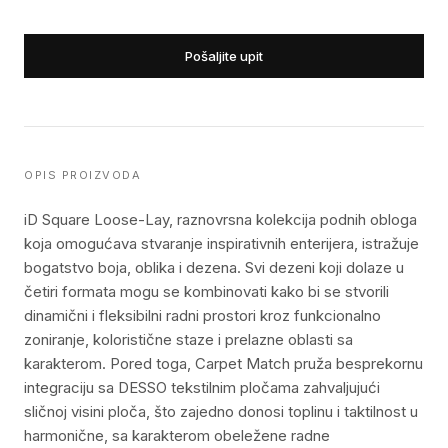
Pošaljite upit
OPIS PROIZVODA
iD Square Loose-Lay, raznovrsna kolekcija podnih obloga
koja omogućava stvaranje inspirativnih enterijera, istražuje
bogatstvo boja, oblika i dezena. Svi dezeni koji dolaze u
četiri formata mogu se kombinovati kako bi se stvorili
dinamični i fleksibilni radni prostori kroz funkcionalno
zoniranje, koloristične staze i prelazne oblasti sa
karakterom. Pored toga, Carpet Match pruža besprekornu
integraciju sa DESSO tekstilnim pločama zahvaljujući
sličnoj visini ploča, što zajedno donosi toplinu i taktilnost u
harmonične, sa karakterom obeležene radne