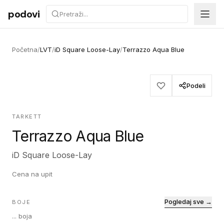
Preskoči na sadržaj
podovi
Početna
/
LVT
/
iD Square Loose-Lay
/
Terrazzo Aqua Blue
Podeli
TARKETT
Terrazzo Aqua Blue
iD Square Loose-Lay
Cena na upit
Pogledaj sve →
BOJE
...
boja