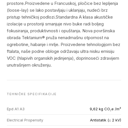
prostore.Proizvedene u Francuskoj, pločice bez lepljenja
(loose-lay) se lako postavljaju i uklanjaju, nudeći brz
pristup tehničkoj podlozi.Standardna A klasa akustičke
izolacije u prostoriji smanjuje nivo buke radi boljeg
fokusiranja, produktivnosti i opuštanja. Nova površinska
obrada Tektanium® pruža nenadmašnu otpornost na
ogrebotine, habanje i mrlje. Proizvedene tehnologijom bez
ftalata, naše podne obloge održavaju ultra nisku emisiju
VOC (hlapivih organskih jedinjenja), doprinoseći zdravijem
unutrašnjem okruženju.
TEHNIČKE SPECIFIKACIJE
Epd A1 A3
9,62 kg CO₂e /m²
Electrical Propensity
Antistatik (≤ 2 kV)