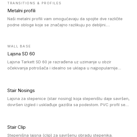
čišćenje. PVC profili su kompatibilne sa heterogenim i
TRANSITIONS & PROFILES
homogenim vinilnim podovima, kao i sa linoleumskim podovima.
Metalni profili
Naši metalni profili vam omogućavaju da spojite dve različite
podne obloge koje se značajno razlikuju po debljini.
Jednostavni su za ugradnju i ne ometaju kretanje zahvaljujući
velikom nagibu. Mogu da se koriste za ublažavanje razlike u
debljini do 8mm. Naši metalni profili mogu da se koriste u
WALL BASE
oblastima sa velikom cirkulacijom.
Lajsna SD 60
Lajsna Tarkett SD 60 je razrađena uz uzimanje u obzir
očekivanja potrošača i idealno se uklapa u najpopularnije
dezene laminata, linoleuma i LVT-ja.
Stair Nosings
Lajsna za stepenice (stair nosing) koja stepeništu daje savršen,
dovršen izgled i usklađuje gazišta sa podestom. PVC profil se
vari ili pričvršćuje vijcima, a žljebovi ili crna carborundum traka
pružaju zaštitu protiv klizanja. Pakovanje: 10 komada po 3 LM.
Stair Clip
Stepenišna lajsna (clip) za savršenu obradu stepenika.