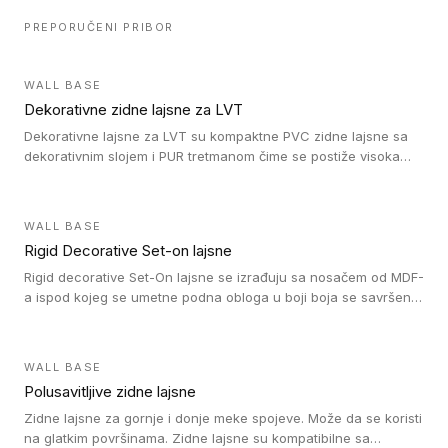
PREPORUČENI PRIBOR
WALL BASE
Dekorativne zidne lajsne za LVT
Dekorativne lajsne za LVT su kompaktne PVC zidne lajsne sa
dekorativnim slojem i PUR tretmanom čime se postiže visoka
otpornost na abraziju.
WALL BASE
Rigid Decorative Set-on lajsne
Rigid decorative Set-On lajsne se izrađuju sa nosačem od MDF-
a ispod kojeg se umetne podna obloga u boji boja se savršeno
uklapa. Ove lajsne moraju biti zalepljene i kompatibilne su sa
homogenim i heterogenim vinil rolnama, LVT glue-down, LVT
Click i LVT Loose-Lay podovima.
WALL BASE
Polusavitljive zidne lajsne
Zidne lajsne za gornje i donje meke spojeve. Može da se koristi
na glatkim površinama. Zidne lajsne su kompatibilne sa