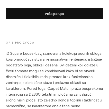
Pošaljite upit
OPIS PROIZVODA
iD Square Loose-Lay, raznovrsna kolekcija podnih obloga
koja omogućava stvaranje inspirativnih enterijera, istražuje
bogatstvo boja, oblika i dezena. Svi dezeni koji dolaze u
četiri formata mogu se kombinovati kako bi se stvorili
dinamični i fleksibilni radni prostori kroz funkcionalno
zoniranje, koloristične staze i prelazne oblasti sa
karakterom. Pored toga, Carpet Match pruža besprekornu
integraciju sa DESSO tekstilnim pločama zahvaljujući
sličnoj visini ploča, što zajedno donosi toplinu i taktilnost u
harmonične, sa karakterom obeležene radne