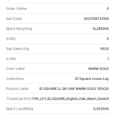
Order Online
0
Ean Code
3423128723144
Epd D Recycling
-6,285900
Is B2c
0
Sap Sales Org
RS33
Is B2b
1
Color Label
WARM GOLD
Collections
iD Square Loose-Lay
Product Label
ID SQUARE LL EN OAK WARM GOLD 120X20
Thumbnail Print
THP_LVT_iD_SQUARE_English_Oak_Warm_Gold.tif
Epd C Landfilling
0,923000