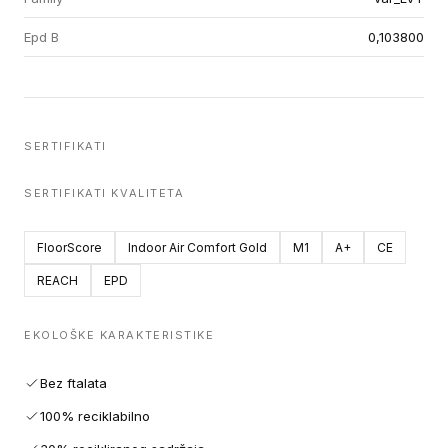
Epd B
0,103800
SERTIFIKATI
SERTIFIKATI KVALITETA
FloorScore
Indoor Air Comfort Gold
M1
A+
CE
REACH
EPD
EKOLOŠKE KARAKTERISTIKE
Bez ftalata
100% reciklabilno