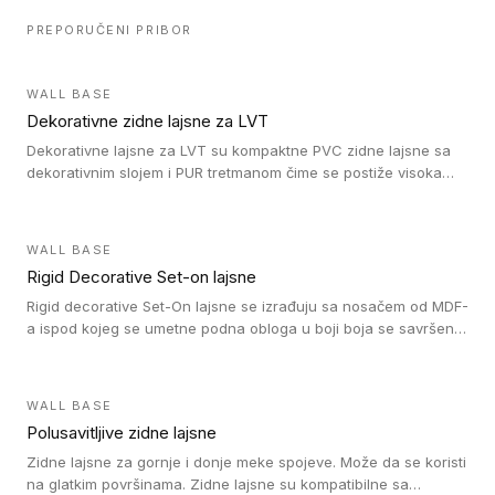
PREPORUČENI PRIBOR
WALL BASE
Dekorativne zidne lajsne za LVT
Dekorativne lajsne za LVT su kompaktne PVC zidne lajsne sa
dekorativnim slojem i PUR tretmanom čime se postiže visoka
otpornost na abraziju.
WALL BASE
Rigid Decorative Set-on lajsne
Rigid decorative Set-On lajsne se izrađuju sa nosačem od MDF-
a ispod kojeg se umetne podna obloga u boji boja se savršeno
uklapa. Ove lajsne moraju biti zalepljene i kompatibilne su sa
homogenim i heterogenim vinil rolnama, LVT glue-down, LVT
Click i LVT Loose-Lay podovima.
WALL BASE
Polusavitljive zidne lajsne
Zidne lajsne za gornje i donje meke spojeve. Može da se koristi
na glatkim površinama. Zidne lajsne su kompatibilne sa