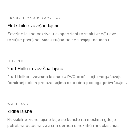
heterogenim vinilnim podovima u rolnama, kao i sa LVT. Zidne
lajsne dostupne su u velikom broju boja, pa se lako mogu
uskladiti sa Tarkett podnim oblogama. Zahvaljujući
TRANSITIONS & PROFILES
polusavitljivoj strukturi veoma su jednostavne za ugradnju.
Fleksibilne završne lajsne
Završne lajsne pokrivaju ekspanzioni razmak između dve
različite površine. Mogu ručno da se savijaju na mestu
izvođenja radova kako bi se prilagodile različitim oblicima i
poluprečnicima. Dostupni su u dve visine, jedna za kompaktne
(FT2.5) podove i druga za akustičke (FT5) podove. Kompatibilni
COVING
su sa heterogenim i homogenim vinilnim podovima u rolnama
2 u 1 Holker i završna lajsna
(kompaktni i akustički), kao i sa podnim oblogama od linoleuma.
2 u 1 Holker i završna lajsna su PVC profili koji omogućavaju
formiranje oblih prelaza kojima se podna podloga pričvršćuje
za zid i formira zidnu lajsnu, predstavljajući integrisano rešenje.
2 u 1 Holker i završna lajsna su kompatibilni sa homogenim i
heterogenim vinilom u rolnama (u kompaktnoj i u akustičnoj
WALL BASE
verziji).
Zidne lajsne
Fleksibilne zidne lajsne koje se koriste na mestima gde je
potrebna potpuna završna obrada u nekritičnim oblastima.
Zidne lajsne se lako ugrađuju zahvaljujući svojoj savitljivosti i