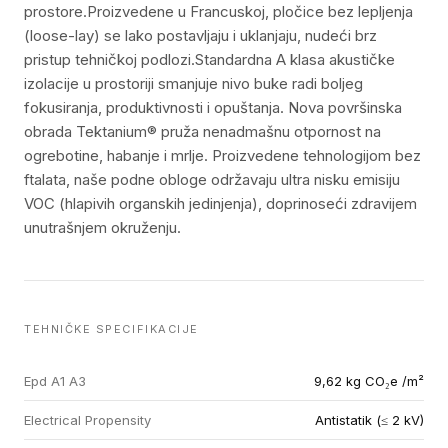
prostore.Proizvedene u Francuskoj, pločice bez lepljenja
(loose-lay) se lako postavljaju i uklanjaju, nudeći brz
pristup tehničkoj podlozi.Standardna A klasa akustičke
izolacije u prostoriji smanjuje nivo buke radi boljeg
fokusiranja, produktivnosti i opuštanja. Nova površinska
obrada Tektanium® pruža nenadmašnu otpornost na
ogrebotine, habanje i mrlje. Proizvedene tehnologijom bez
ftalata, naše podne obloge održavaju ultra nisku emisiju
VOC (hlapivih organskih jedinjenja), doprinoseći zdravijem
unutrašnjem okruženju.
TEHNIČKE SPECIFIKACIJE
Epd A1 A3
9,62 kg CO₂e /m²
Electrical Propensity
Antistatik (≤ 2 kV)