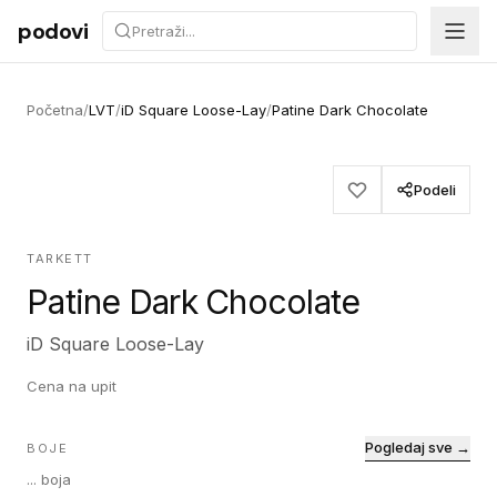
Preskoči na sadržaj
podovi
Početna
/
LVT
/
iD Square Loose-Lay
/
Patine Dark Chocolate
Podeli
TARKETT
Patine Dark Chocolate
iD Square Loose-Lay
Cena na upit
Pogledaj sve →
BOJE
...
boja