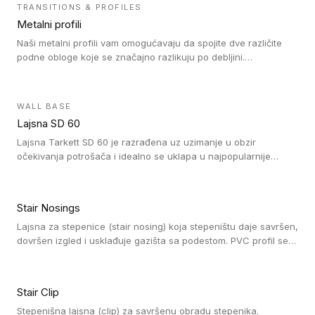
čišćenje. PVC profili su kompatibilne sa heterogenim i
TRANSITIONS & PROFILES
homogenim vinilnim podovima, kao i sa linoleumskim podovima.
Metalni profili
Naši metalni profili vam omogućavaju da spojite dve različite
podne obloge koje se značajno razlikuju po debljini.
Jednostavni su za ugradnju i ne ometaju kretanje zahvaljujući
velikom nagibu. Mogu da se koriste za ublažavanje razlike u
debljini do 8mm. Naši metalni profili mogu da se koriste u
WALL BASE
oblastima sa velikom cirkulacijom.
Lajsna SD 60
Lajsna Tarkett SD 60 je razrađena uz uzimanje u obzir
očekivanja potrošača i idealno se uklapa u najpopularnije
dezene laminata, linoleuma i LVT-ja.
Stair Nosings
Lajsna za stepenice (stair nosing) koja stepeništu daje savršen,
dovršen izgled i usklađuje gazišta sa podestom. PVC profil se
vari ili pričvršćuje vijcima, a žljebovi ili crna carborundum traka
pružaju zaštitu protiv klizanja. Pakovanje: 10 komada po 3 LM.
Stair Clip
Stepenišna lajsna (clip) za savršenu obradu stepenika.