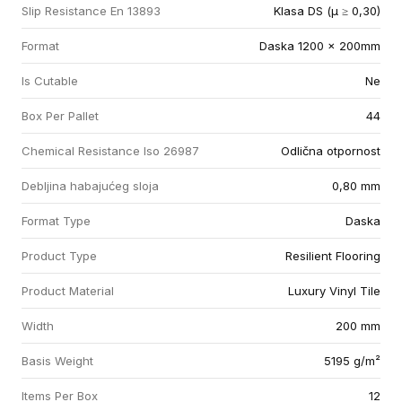
Slip Resistance En 13893
Klasa DS (µ ≥ 0,30)
Format
Daska 1200 x 200mm
Is Cutable
Ne
Box Per Pallet
44
Chemical Resistance Iso 26987
Odlična otpornost
Debljina habajućeg sloja
0,80 mm
Format Type
Daska
Product Type
Resilient Flooring
Product Material
Luxury Vinyl Tile
Width
200 mm
Basis Weight
5195 g/m²
Items Per Box
12