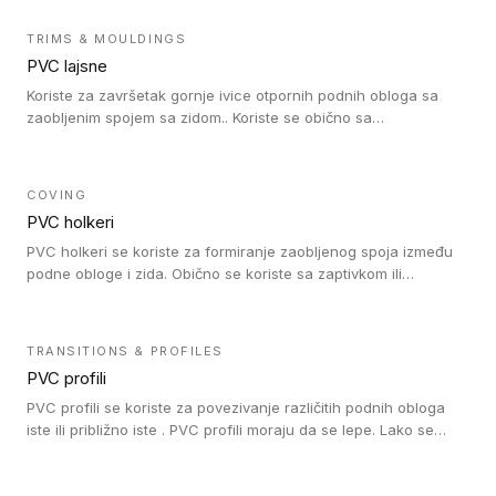
kompatibilne su sa homogenim i heterogenim vinilnim podovima
u rolni.
TRIMS & MOULDINGS
PVC lajsne
Koriste za završetak gornje ivice otpornih podnih obloga sa
zaobljenim spojem sa zidom.. Koriste se obično sa
formatizerom, PVC lajsne su kompatibilne sa homogenim i
heterogenim vinilnim podovima u rolnama. PVC lajsne su
dostupne u sledećim verzijama: polusavitljive (isplativo rešenje),
COVING
samolepljive (jednostavno za ugradnju) ili dvodelne (higijensko
PVC holkeri
rešenje).
PVC holkeri se koriste za formiranje zaobljenog spoja između
podne obloge i zida. Obično se koriste sa zaptivkom ili
poklopcem kojim se pokriva neobrađena ivica podne obloge.
PVC holkeri postoje u 5 veličina, što znači da odgovaraju svim
poluprečnicima. Takođe omogućavaju savršeno održavanje
TRANSITIONS & PROFILES
higijene i vodonepropusnost zahvaljujući činjenici da formiraju
PVC profili
zaobljene spojeve ispod poda. Osim toga, jednostavni su za
čišćenje i održavanje zahvaljujući zaobljenom obliku. Naši PVC
PVC profili se koriste za povezivanje različitih podnih obloga
holkeri su kompatibilni sa homogenim i heterogenim vinilnim
iste ili približno iste . PVC profili moraju da se lepe. Lako se
podovima u rolnama i podovima za mokre prostore u rolnama.
ugrađuju zahvaljujući svojoj savitljivosti. Mogu se koristiti i u
zdravstvenim ustanovama, jer su higijenske i jednostavne za