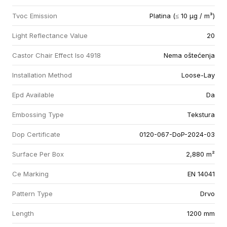
Tvoc Emission
Platina (≤ 10 µg / m³)
Light Reflectance Value
20
Castor Chair Effect Iso 4918
Nema oštećenja
Installation Method
Loose-Lay
Epd Available
Da
Embossing Type
Tekstura
Dop Certificate
0120-067-DoP-2024-03
Surface Per Box
2,880 m²
Ce Marking
EN 14041
Pattern Type
Drvo
Length
1200 mm