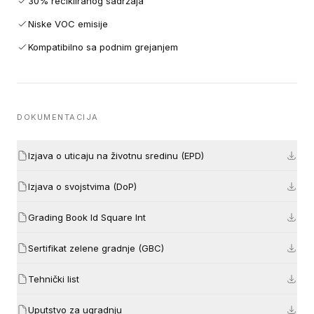
30% recikliranog sadržaja
Niske VOC emisije
Kompatibilno sa podnim grejanjem
DOKUMENTACIJA
Izjava o uticaju na životnu sredinu (EPD)
Izjava o svojstvima (DoP)
Grading Book Id Square Int
Sertifikat zelene gradnje (GBC)
Tehnički list
Uputstvo za ugradnju