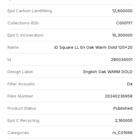
Epd Carbon Landfilling
12,600000
Collections-B2b
C000117
Epd C Incineration
10,300000
Name
iD Square LL En Oak Warm Gold 120x20
Id
280034001
Design Label
English Oak WARM GOLD
Filter Acoustic
Da
Fdes Number
20240236958
Product Status
Published
Epd C Recycling
2,160000
Categories
rs_C01066