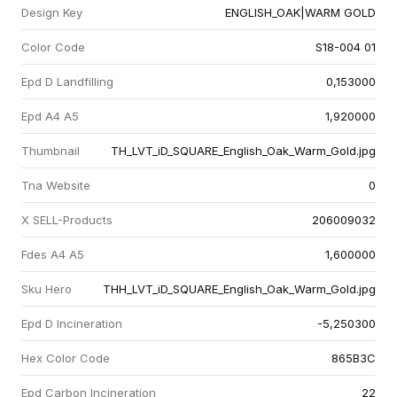
Design Key
ENGLISH_OAK|WARM GOLD
Color Code
S18-004 01
Epd D Landfilling
0,153000
Epd A4 A5
1,920000
Thumbnail
TH_LVT_iD_SQUARE_English_Oak_Warm_Gold.jpg
Tna Website
0
X SELL-Products
206009032
Fdes A4 A5
1,600000
Sku Hero
THH_LVT_iD_SQUARE_English_Oak_Warm_Gold.jpg
Epd D Incineration
-5,250300
Hex Color Code
865B3C
Epd Carbon Incineration
22