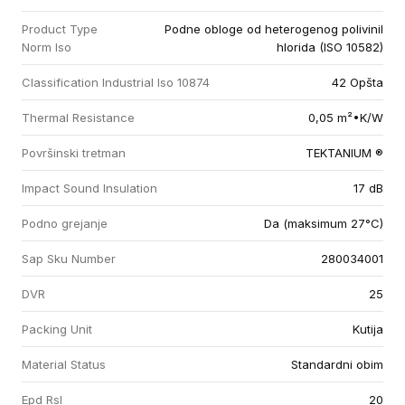
Product Type
Podne obloge od heterogenog polivinil
Norm Iso
hlorida (ISO 10582)
Classification Industrial Iso 10874
42 Opšta
Thermal Resistance
0,05 m²•K/W
Površinski tretman
TEKTANIUM ®
Impact Sound Insulation
17 dB
Podno grejanje
Da (maksimum 27°C)
Sap Sku Number
280034001
DVR
25
Packing Unit
Kutija
Material Status
Standardni obim
Epd Rsl
20