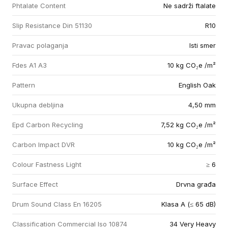
Phtalate Content
Ne sadrži ftalate
Slip Resistance Din 51130
R10
Pravac polaganja
Isti smer
Fdes A1 A3
10 kg CO₂e /m²
Pattern
English Oak
Ukupna debljina
4,50 mm
Epd Carbon Recycling
7,52 kg CO₂e /m²
Carbon Impact DVR
10 kg CO₂e /m²
Colour Fastness Light
≥ 6
Surface Effect
Drvna građa
Drum Sound Class En 16205
Klasa A (≤ 65 dB)
Classification Commercial Iso 10874
34 Very Heavy