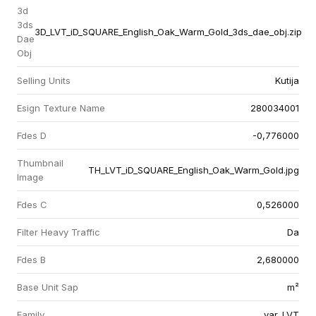
3d
3ds
3D_LVT_iD_SQUARE_English_Oak_Warm_Gold_3ds_dae_obj.zip
Dae
Obj
Selling Units
Kutija
Esign Texture Name
280034001
Fdes D
-0,776000
Thumbnail
TH_LVT_iD_SQUARE_English_Oak_Warm_Gold.jpg
Image
Fdes C
0,526000
Filter Heavy Traffic
Da
Fdes B
2,680000
Base Unit Sap
m²
Family
var_LVT