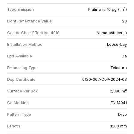
Tvoc Emission
Platina (≤ 10 µg / m³)
Light Reflectance Value
20
Castor Chair Effect Iso 4918
Nema oštećenja
Installation Method
Loose-Lay
Epd Available
Da
Embossing Type
Tekstura
Dop Certificate
0120-067-DoP-2024-03
Surface Per Box
2,880 m²
Ce Marking
EN 14041
Pattern Type
Drvo
Length
1200 mm