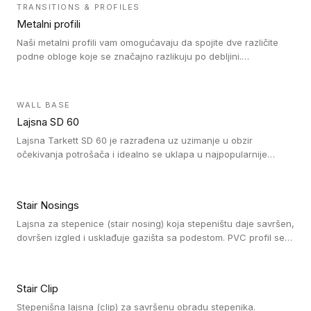
čišćenje. PVC profili su kompatibilne sa heterogenim i
TRANSITIONS & PROFILES
homogenim vinilnim podovima, kao i sa linoleumskim podovima.
Metalni profili
Naši metalni profili vam omogućavaju da spojite dve različite
podne obloge koje se značajno razlikuju po debljini.
Jednostavni su za ugradnju i ne ometaju kretanje zahvaljujući
velikom nagibu. Mogu da se koriste za ublažavanje razlike u
debljini do 8mm. Naši metalni profili mogu da se koriste u
WALL BASE
oblastima sa velikom cirkulacijom.
Lajsna SD 60
Lajsna Tarkett SD 60 je razrađena uz uzimanje u obzir
očekivanja potrošača i idealno se uklapa u najpopularnije
dezene laminata, linoleuma i LVT-ja.
Stair Nosings
Lajsna za stepenice (stair nosing) koja stepeništu daje savršen,
dovršen izgled i usklađuje gazišta sa podestom. PVC profil se
vari ili pričvršćuje vijcima, a žljebovi ili crna carborundum traka
pružaju zaštitu protiv klizanja. Pakovanje: 10 komada po 3 LM.
Stair Clip
Stepenišna lajsna (clip) za savršenu obradu stepenika.