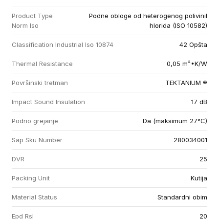
Product Type
Podne obloge od heterogenog polivinil
Norm Iso
hlorida (ISO 10582)
Classification Industrial Iso 10874
42 Opšta
Thermal Resistance
0,05 m²•K/W
Površinski tretman
TEKTANIUM ®
Impact Sound Insulation
17 dB
Podno grejanje
Da (maksimum 27°C)
Sap Sku Number
280034001
DVR
25
Packing Unit
Kutija
Material Status
Standardni obim
Epd Rsl
20