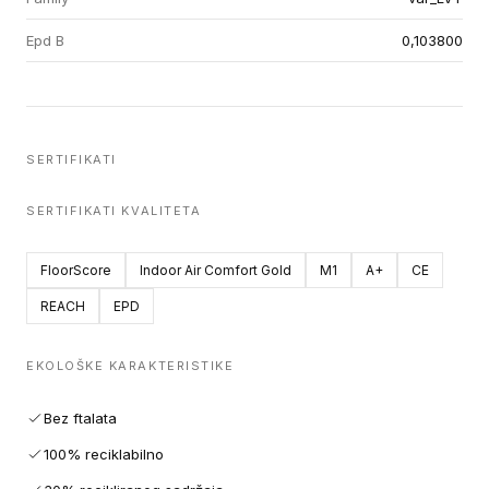
Epd B
0,103800
SERTIFIKATI
SERTIFIKATI KVALITETA
FloorScore
Indoor Air Comfort Gold
M1
A+
CE
REACH
EPD
EKOLOŠKE KARAKTERISTIKE
Bez ftalata
100% reciklabilno