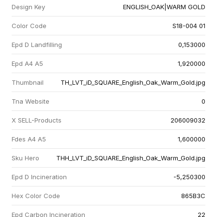
Design Key
ENGLISH_OAK|WARM GOLD
Color Code
S18-004 01
Epd D Landfilling
0,153000
Epd A4 A5
1,920000
Thumbnail
TH_LVT_iD_SQUARE_English_Oak_Warm_Gold.jpg
Tna Website
0
X SELL-Products
206009032
Fdes A4 A5
1,600000
Sku Hero
THH_LVT_iD_SQUARE_English_Oak_Warm_Gold.jpg
Epd D Incineration
-5,250300
Hex Color Code
865B3C
Epd Carbon Incineration
22