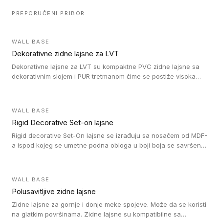
PREPORUČENI PRIBOR
WALL BASE
Dekorativne zidne lajsne za LVT
Dekorativne lajsne za LVT su kompaktne PVC zidne lajsne sa
dekorativnim slojem i PUR tretmanom čime se postiže visoka
otpornost na abraziju.
WALL BASE
Rigid Decorative Set-on lajsne
Rigid decorative Set-On lajsne se izrađuju sa nosačem od MDF-
a ispod kojeg se umetne podna obloga u boji boja se savršeno
uklapa. Ove lajsne moraju biti zalepljene i kompatibilne su sa
homogenim i heterogenim vinil rolnama, LVT glue-down, LVT
Click i LVT Loose-Lay podovima.
WALL BASE
Polusavitljive zidne lajsne
Zidne lajsne za gornje i donje meke spojeve. Može da se koristi
na glatkim površinama. Zidne lajsne su kompatibilne sa