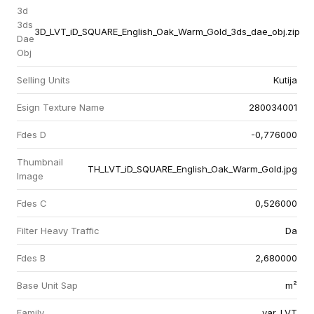
3d
3ds
3D_LVT_iD_SQUARE_English_Oak_Warm_Gold_3ds_dae_obj.zip
Dae
Obj
Selling Units
Kutija
Esign Texture Name
280034001
Fdes D
-0,776000
Thumbnail
TH_LVT_iD_SQUARE_English_Oak_Warm_Gold.jpg
Image
Fdes C
0,526000
Filter Heavy Traffic
Da
Fdes B
2,680000
Base Unit Sap
m²
Family
var_LVT