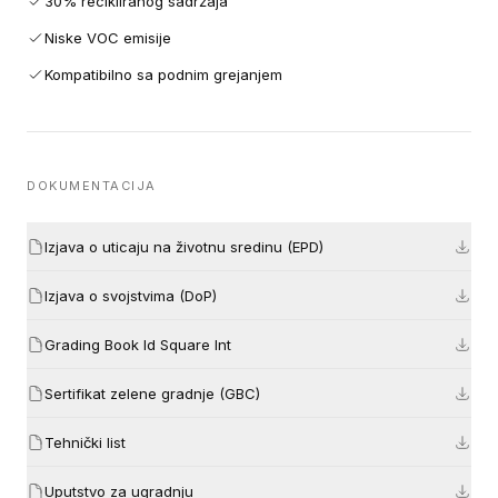
30% recikliranog sadržaja
Niske VOC emisije
Kompatibilno sa podnim grejanjem
DOKUMENTACIJA
Izjava o uticaju na životnu sredinu (EPD)
Izjava o svojstvima (DoP)
Grading Book Id Square Int
Sertifikat zelene gradnje (GBC)
Tehnički list
Uputstvo za ugradnju