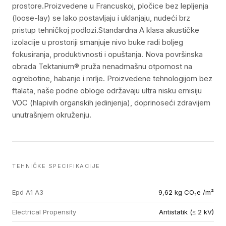
prostore.Proizvedene u Francuskoj, pločice bez lepljenja
(loose-lay) se lako postavljaju i uklanjaju, nudeći brz
pristup tehničkoj podlozi.Standardna A klasa akustičke
izolacije u prostoriji smanjuje nivo buke radi boljeg
fokusiranja, produktivnosti i opuštanja. Nova površinska
obrada Tektanium® pruža nenadmašnu otpornost na
ogrebotine, habanje i mrlje. Proizvedene tehnologijom bez
ftalata, naše podne obloge održavaju ultra nisku emisiju
VOC (hlapivih organskih jedinjenja), doprinoseći zdravijem
unutrašnjem okruženju.
TEHNIČKE SPECIFIKACIJE
Epd A1 A3
9,62 kg CO₂e /m²
Electrical Propensity
Antistatik (≤ 2 kV)