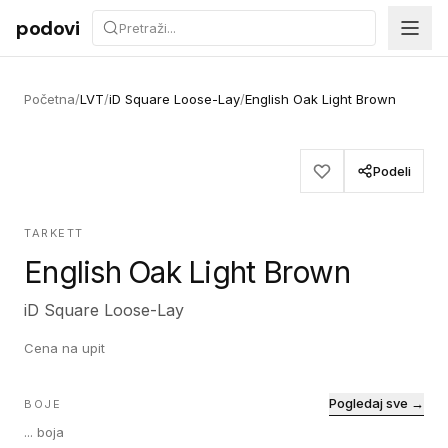
Preskoči na sadržaj
podovi
Početna
/
LVT
/
iD Square Loose-Lay
/
English Oak Light Brown
Podeli
TARKETT
English Oak Light Brown
iD Square Loose-Lay
Cena na upit
Pogledaj sve →
BOJE
...
boja