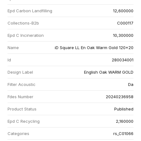
Epd Carbon Landfilling
12,600000
Collections-B2b
C000117
Epd C Incineration
10,300000
Name
iD Square LL En Oak Warm Gold 120x20
Id
280034001
Design Label
English Oak WARM GOLD
Filter Acoustic
Da
Fdes Number
20240236958
Product Status
Published
Epd C Recycling
2,160000
Categories
rs_C01066