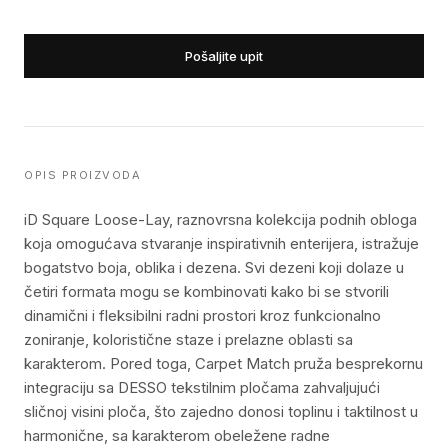
Pošaljite upit
OPIS PROIZVODA
iD Square Loose-Lay, raznovrsna kolekcija podnih obloga
koja omogućava stvaranje inspirativnih enterijera, istražuje
bogatstvo boja, oblika i dezena. Svi dezeni koji dolaze u
četiri formata mogu se kombinovati kako bi se stvorili
dinamični i fleksibilni radni prostori kroz funkcionalno
zoniranje, koloristične staze i prelazne oblasti sa
karakterom. Pored toga, Carpet Match pruža besprekornu
integraciju sa DESSO tekstilnim pločama zahvaljujući
sličnoj visini ploča, što zajedno donosi toplinu i taktilnost u
harmonične, sa karakterom obeležene radne