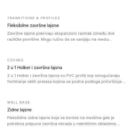
heterogenim vinilnim podovima u rolnama, kao i sa LVT. Zidne
lajsne dostupne su u velikom broju boja, pa se lako mogu
uskladiti sa Tarkett podnim oblogama. Zahvaljujući
TRANSITIONS & PROFILES
polusavitljivoj strukturi veoma su jednostavne za ugradnju.
Fleksibilne završne lajsne
Završne lajsne pokrivaju ekspanzioni razmak između dve
različite površine. Mogu ručno da se savijaju na mestu
izvođenja radova kako bi se prilagodile različitim oblicima i
poluprečnicima. Dostupni su u dve visine, jedna za kompaktne
(FT2.5) podove i druga za akustičke (FT5) podove. Kompatibilni
COVING
su sa heterogenim i homogenim vinilnim podovima u rolnama
2 u 1 Holker i završna lajsna
(kompaktni i akustički), kao i sa podnim oblogama od linoleuma.
2 u 1 Holker i završna lajsna su PVC profili koji omogućavaju
formiranje oblih prelaza kojima se podna podloga pričvršćuje
za zid i formira zidnu lajsnu, predstavljajući integrisano rešenje.
2 u 1 Holker i završna lajsna su kompatibilni sa homogenim i
heterogenim vinilom u rolnama (u kompaktnoj i u akustičnoj
WALL BASE
verziji).
Zidne lajsne
Fleksibilne zidne lajsne koje se koriste na mestima gde je
potrebna potpuna završna obrada u nekritičnim oblastima.
Zidne lajsne se lako ugrađuju zahvaljujući svojoj savitljivosti i