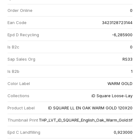
Order Online
0
Ean Code
3423128723144
Epd D Recycling
-6,285900
Is B2c
0
Sap Sales Org
RS33
Is B2b
1
Color Label
WARM GOLD
Collections
iD Square Loose-Lay
Product Label
ID SQUARE LL EN OAK WARM GOLD 120X20
Thumbnail Print
THP_LVT_iD_SQUARE_English_Oak_Warm_Gold.tif
Epd C Landfilling
0,923000