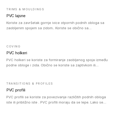
kompatibilne su sa homogenim i heterogenim vinilnim podovima
u rolni.
TRIMS & MOULDINGS
PVC lajsne
Koriste za završetak gornje ivice otpornih podnih obloga sa
zaobljenim spojem sa zidom.. Koriste se obično sa
formatizerom, PVC lajsne su kompatibilne sa homogenim i
heterogenim vinilnim podovima u rolnama. PVC lajsne su
dostupne u sledećim verzijama: polusavitljive (isplativo rešenje),
COVING
samolepljive (jednostavno za ugradnju) ili dvodelne (higijensko
PVC holkeri
rešenje).
PVC holkeri se koriste za formiranje zaobljenog spoja između
podne obloge i zida. Obično se koriste sa zaptivkom ili
poklopcem kojim se pokriva neobrađena ivica podne obloge.
PVC holkeri postoje u 5 veličina, što znači da odgovaraju svim
poluprečnicima. Takođe omogućavaju savršeno održavanje
TRANSITIONS & PROFILES
higijene i vodonepropusnost zahvaljujući činjenici da formiraju
PVC profili
zaobljene spojeve ispod poda. Osim toga, jednostavni su za
čišćenje i održavanje zahvaljujući zaobljenom obliku. Naši PVC
PVC profili se koriste za povezivanje različitih podnih obloga
holkeri su kompatibilni sa homogenim i heterogenim vinilnim
iste ili približno iste . PVC profili moraju da se lepe. Lako se
podovima u rolnama i podovima za mokre prostore u rolnama.
ugrađuju zahvaljujući svojoj savitljivosti. Mogu se koristiti i u
zdravstvenim ustanovama, jer su higijenske i jednostavne za