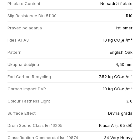
Phtalate Content
Ne sadrži ftalate
Slip Resistance Din 51130
R10
Pravac polaganja
Isti smer
Fdes A1 A3
10 kg CO₂e /m²
Pattern
English Oak
Ukupna debljina
4,50 mm
Epd Carbon Recycling
7,52 kg CO₂e /m²
Carbon Impact DVR
10 kg CO₂e /m²
Colour Fastness Light
≥ 6
Surface Effect
Drvna građa
Drum Sound Class En 16205
Klasa A (≤ 65 dB)
Classification Commercial Iso 10874
34 Very Heavy