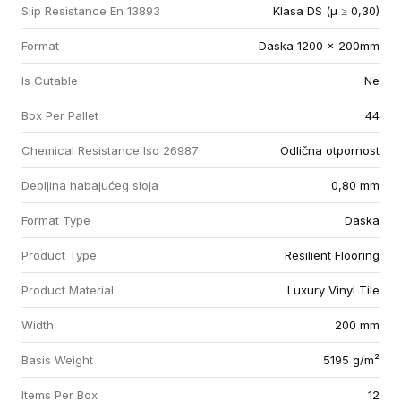
Slip Resistance En 13893
Klasa DS (µ ≥ 0,30)
Format
Daska 1200 x 200mm
Is Cutable
Ne
Box Per Pallet
44
Chemical Resistance Iso 26987
Odlična otpornost
Debljina habajućeg sloja
0,80 mm
Format Type
Daska
Product Type
Resilient Flooring
Product Material
Luxury Vinyl Tile
Width
200 mm
Basis Weight
5195 g/m²
Items Per Box
12