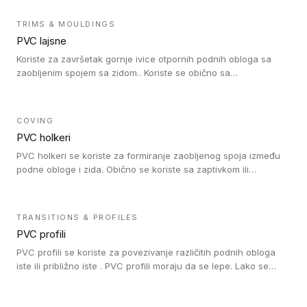
kompatibilne su sa homogenim i heterogenim vinilnim podovima
u rolni.
TRIMS & MOULDINGS
PVC lajsne
Koriste za završetak gornje ivice otpornih podnih obloga sa
zaobljenim spojem sa zidom.. Koriste se obično sa
formatizerom, PVC lajsne su kompatibilne sa homogenim i
heterogenim vinilnim podovima u rolnama. PVC lajsne su
dostupne u sledećim verzijama: polusavitljive (isplativo rešenje),
COVING
samolepljive (jednostavno za ugradnju) ili dvodelne (higijensko
PVC holkeri
rešenje).
PVC holkeri se koriste za formiranje zaobljenog spoja između
podne obloge i zida. Obično se koriste sa zaptivkom ili
poklopcem kojim se pokriva neobrađena ivica podne obloge.
PVC holkeri postoje u 5 veličina, što znači da odgovaraju svim
poluprečnicima. Takođe omogućavaju savršeno održavanje
TRANSITIONS & PROFILES
higijene i vodonepropusnost zahvaljujući činjenici da formiraju
PVC profili
zaobljene spojeve ispod poda. Osim toga, jednostavni su za
čišćenje i održavanje zahvaljujući zaobljenom obliku. Naši PVC
PVC profili se koriste za povezivanje različitih podnih obloga
holkeri su kompatibilni sa homogenim i heterogenim vinilnim
iste ili približno iste . PVC profili moraju da se lepe. Lako se
podovima u rolnama i podovima za mokre prostore u rolnama.
ugrađuju zahvaljujući svojoj savitljivosti. Mogu se koristiti i u
zdravstvenim ustanovama, jer su higijenske i jednostavne za