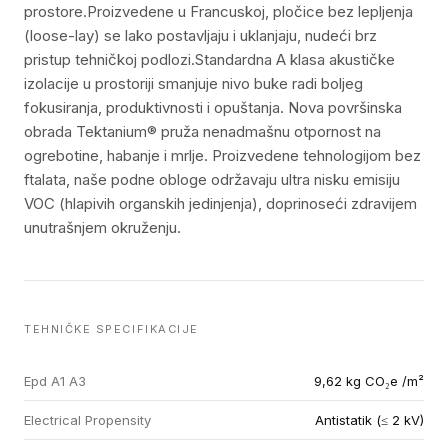
prostore.Proizvedene u Francuskoj, pločice bez lepljenja
(loose-lay) se lako postavljaju i uklanjaju, nudeći brz
pristup tehničkoj podlozi.Standardna A klasa akustičke
izolacije u prostoriji smanjuje nivo buke radi boljeg
fokusiranja, produktivnosti i opuštanja. Nova površinska
obrada Tektanium® pruža nenadmašnu otpornost na
ogrebotine, habanje i mrlje. Proizvedene tehnologijom bez
ftalata, naše podne obloge održavaju ultra nisku emisiju
VOC (hlapivih organskih jedinjenja), doprinoseći zdravijem
unutrašnjem okruženju.
TEHNIČKE SPECIFIKACIJE
Epd A1 A3
9,62 kg CO₂e /m²
Electrical Propensity
Antistatik (≤ 2 kV)