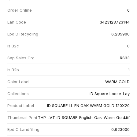
Order Online
0
Ean Code
3423128723144
Epd D Recycling
-6,285900
Is B2c
0
Sap Sales Org
RS33
Is B2b
1
Color Label
WARM GOLD
Collections
iD Square Loose-Lay
Product Label
ID SQUARE LL EN OAK WARM GOLD 120X20
Thumbnail Print
THP_LVT_iD_SQUARE_English_Oak_Warm_Gold.tif
Epd C Landfilling
0,923000