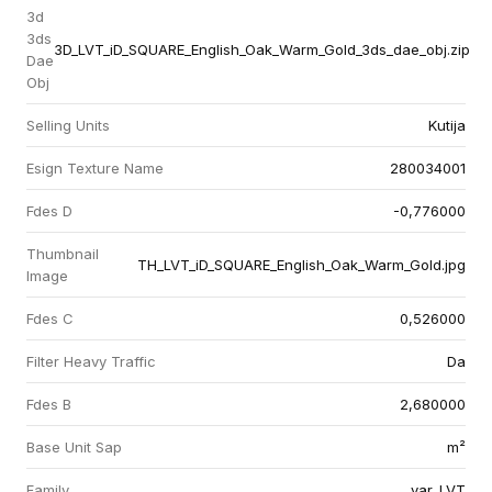
3d
3ds
3D_LVT_iD_SQUARE_English_Oak_Warm_Gold_3ds_dae_obj.zip
Dae
Obj
Selling Units
Kutija
Esign Texture Name
280034001
Fdes D
-0,776000
Thumbnail
TH_LVT_iD_SQUARE_English_Oak_Warm_Gold.jpg
Image
Fdes C
0,526000
Filter Heavy Traffic
Da
Fdes B
2,680000
Base Unit Sap
m²
Family
var_LVT