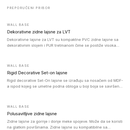
PREPORUČENI PRIBOR
WALL BASE
Dekorativne zidne lajsne za LVT
Dekorativne lajsne za LVT su kompaktne PVC zidne lajsne sa
dekorativnim slojem i PUR tretmanom čime se postiže visoka
otpornost na abraziju.
WALL BASE
Rigid Decorative Set-on lajsne
Rigid decorative Set-On lajsne se izrađuju sa nosačem od MDF-
a ispod kojeg se umetne podna obloga u boji boja se savršeno
uklapa. Ove lajsne moraju biti zalepljene i kompatibilne su sa
homogenim i heterogenim vinil rolnama, LVT glue-down, LVT
Click i LVT Loose-Lay podovima.
WALL BASE
Polusavitljive zidne lajsne
Zidne lajsne za gornje i donje meke spojeve. Može da se koristi
na glatkim površinama. Zidne lajsne su kompatibilne sa