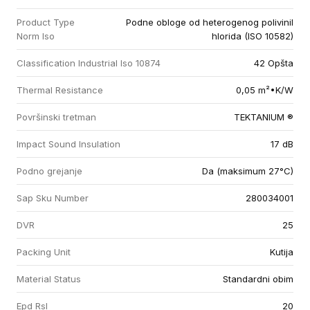
Product Type
Podne obloge od heterogenog polivinil
Norm Iso
hlorida (ISO 10582)
Classification Industrial Iso 10874
42 Opšta
Thermal Resistance
0,05 m²•K/W
Površinski tretman
TEKTANIUM ®
Impact Sound Insulation
17 dB
Podno grejanje
Da (maksimum 27°C)
Sap Sku Number
280034001
DVR
25
Packing Unit
Kutija
Material Status
Standardni obim
Epd Rsl
20