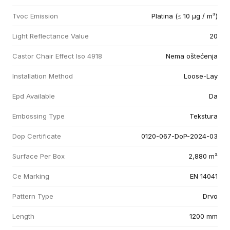
Tvoc Emission
Platina (≤ 10 µg / m³)
Light Reflectance Value
20
Castor Chair Effect Iso 4918
Nema oštećenja
Installation Method
Loose-Lay
Epd Available
Da
Embossing Type
Tekstura
Dop Certificate
0120-067-DoP-2024-03
Surface Per Box
2,880 m²
Ce Marking
EN 14041
Pattern Type
Drvo
Length
1200 mm