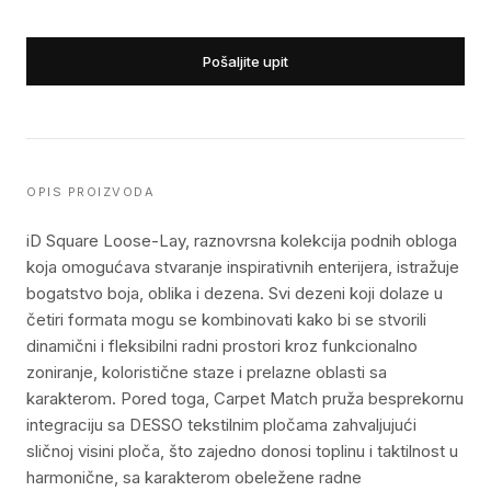
Pošaljite upit
OPIS PROIZVODA
iD Square Loose-Lay, raznovrsna kolekcija podnih obloga
koja omogućava stvaranje inspirativnih enterijera, istražuje
bogatstvo boja, oblika i dezena. Svi dezeni koji dolaze u
četiri formata mogu se kombinovati kako bi se stvorili
dinamični i fleksibilni radni prostori kroz funkcionalno
zoniranje, koloristične staze i prelazne oblasti sa
karakterom. Pored toga, Carpet Match pruža besprekornu
integraciju sa DESSO tekstilnim pločama zahvaljujući
sličnoj visini ploča, što zajedno donosi toplinu i taktilnost u
harmonične, sa karakterom obeležene radne