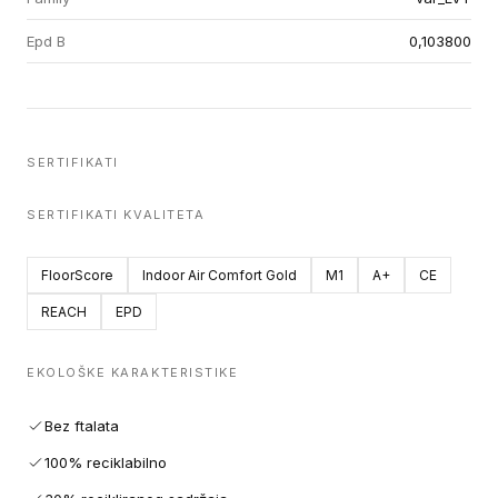
Epd B
0,103800
SERTIFIKATI
SERTIFIKATI KVALITETA
FloorScore
Indoor Air Comfort Gold
M1
A+
CE
REACH
EPD
EKOLOŠKE KARAKTERISTIKE
Bez ftalata
100% reciklabilno