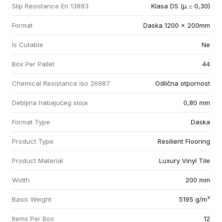
Slip Resistance En 13893
Klasa DS (µ ≥ 0,30)
Format
Daska 1200 x 200mm
Is Cutable
Ne
Box Per Pallet
44
Chemical Resistance Iso 26987
Odlična otpornost
Debljina habajućeg sloja
0,80 mm
Format Type
Daska
Product Type
Resilient Flooring
Product Material
Luxury Vinyl Tile
Width
200 mm
Basis Weight
5195 g/m²
Items Per Box
12