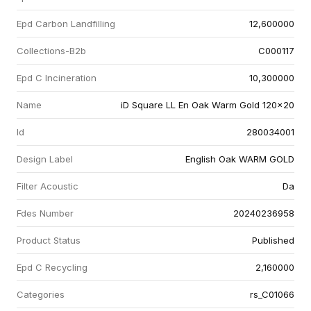
Epd Carbon Landfilling
12,600000
Collections-B2b
C000117
Epd C Incineration
10,300000
Name
iD Square LL En Oak Warm Gold 120x20
Id
280034001
Design Label
English Oak WARM GOLD
Filter Acoustic
Da
Fdes Number
20240236958
Product Status
Published
Epd C Recycling
2,160000
Categories
rs_C01066