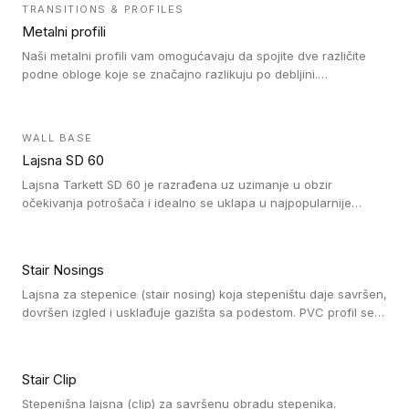
čišćenje. PVC profili su kompatibilne sa heterogenim i
TRANSITIONS & PROFILES
homogenim vinilnim podovima, kao i sa linoleumskim podovima.
Metalni profili
Naši metalni profili vam omogućavaju da spojite dve različite
podne obloge koje se značajno razlikuju po debljini.
Jednostavni su za ugradnju i ne ometaju kretanje zahvaljujući
velikom nagibu. Mogu da se koriste za ublažavanje razlike u
debljini do 8mm. Naši metalni profili mogu da se koriste u
WALL BASE
oblastima sa velikom cirkulacijom.
Lajsna SD 60
Lajsna Tarkett SD 60 je razrađena uz uzimanje u obzir
očekivanja potrošača i idealno se uklapa u najpopularnije
dezene laminata, linoleuma i LVT-ja.
Stair Nosings
Lajsna za stepenice (stair nosing) koja stepeništu daje savršen,
dovršen izgled i usklađuje gazišta sa podestom. PVC profil se
vari ili pričvršćuje vijcima, a žljebovi ili crna carborundum traka
pružaju zaštitu protiv klizanja. Pakovanje: 10 komada po 3 LM.
Stair Clip
Stepenišna lajsna (clip) za savršenu obradu stepenika.