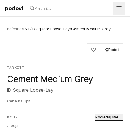
Preskoči na sadržaj
podovi
Početna
/
LVT
/
iD Square Loose-Lay
/
Cement Medium Grey
Podeli
TARKETT
Cement Medium Grey
iD Square Loose-Lay
Cena na upit
Pogledaj sve →
BOJE
...
boja