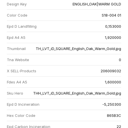
Design Key
ENGLISH_OAK|WARM GOLD
Color Code
S18-004 01
Epd D Landfilling
0,153000
Epd A4 A5
1,920000
Thumbnail
TH_LVT_iD_SQUARE_English_Oak_Warm_Gold.jpg
Tna Website
0
X SELL-Products
206009032
Fdes A4 A5
1,600000
Sku Hero
THH_LVT_iD_SQUARE_English_Oak_Warm_Gold.jpg
Epd D Incineration
-5,250300
Hex Color Code
865B3C
Epd Carbon Incineration
22