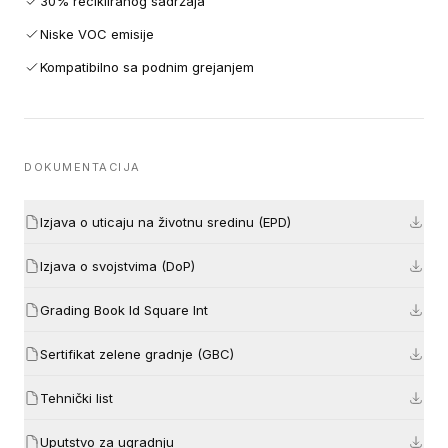
30% recikliranog sadržaja
Niske VOC emisije
Kompatibilno sa podnim grejanjem
DOKUMENTACIJA
Izjava o uticaju na životnu sredinu (EPD)
Izjava o svojstvima (DoP)
Grading Book Id Square Int
Sertifikat zelene gradnje (GBC)
Tehnički list
Uputstvo za ugradnju