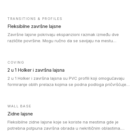
heterogenim vinilnim podovima u rolnama, kao i sa LVT. Zidne
lajsne dostupne su u velikom broju boja, pa se lako mogu
uskladiti sa Tarkett podnim oblogama. Zahvaljujući
TRANSITIONS & PROFILES
polusavitljivoj strukturi veoma su jednostavne za ugradnju.
Fleksibilne završne lajsne
Završne lajsne pokrivaju ekspanzioni razmak između dve
različite površine. Mogu ručno da se savijaju na mestu
izvođenja radova kako bi se prilagodile različitim oblicima i
poluprečnicima. Dostupni su u dve visine, jedna za kompaktne
(FT2.5) podove i druga za akustičke (FT5) podove. Kompatibilni
COVING
su sa heterogenim i homogenim vinilnim podovima u rolnama
2 u 1 Holker i završna lajsna
(kompaktni i akustički), kao i sa podnim oblogama od linoleuma.
2 u 1 Holker i završna lajsna su PVC profili koji omogućavaju
formiranje oblih prelaza kojima se podna podloga pričvršćuje
za zid i formira zidnu lajsnu, predstavljajući integrisano rešenje.
2 u 1 Holker i završna lajsna su kompatibilni sa homogenim i
heterogenim vinilom u rolnama (u kompaktnoj i u akustičnoj
WALL BASE
verziji).
Zidne lajsne
Fleksibilne zidne lajsne koje se koriste na mestima gde je
potrebna potpuna završna obrada u nekritičnim oblastima.
Zidne lajsne se lako ugrađuju zahvaljujući svojoj savitljivosti i