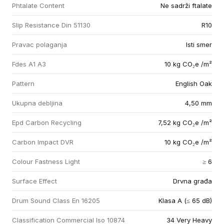
Phtalate Content
Ne sadrži ftalate
Slip Resistance Din 51130
R10
Pravac polaganja
Isti smer
Fdes A1 A3
10 kg CO₂e /m²
Pattern
English Oak
Ukupna debljina
4,50 mm
Epd Carbon Recycling
7,52 kg CO₂e /m²
Carbon Impact DVR
10 kg CO₂e /m²
Colour Fastness Light
≥ 6
Surface Effect
Drvna građa
Drum Sound Class En 16205
Klasa A (≤ 65 dB)
Classification Commercial Iso 10874
34 Very Heavy