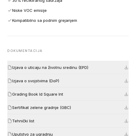
30% recikliranog sadržaja
Niske VOC emisije
Kompatibilno sa podnim grejanjem
DOKUMENTACIJA
Izjava o uticaju na životnu sredinu (EPD)
Izjava o svojstvima (DoP)
Grading Book Id Square Int
Sertifikat zelene gradnje (GBC)
Tehnički list
Uputstvo za ugradnju