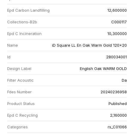
Epd Carbon Landfilling
12,600000
Collections-B2b
C000117
Epd C Incineration
10,300000
Name
iD Square LL En Oak Warm Gold 120x20
Id
280034001
Design Label
English Oak WARM GOLD
Filter Acoustic
Da
Fdes Number
20240236958
Product Status
Published
Epd C Recycling
2,160000
Categories
rs_C01066