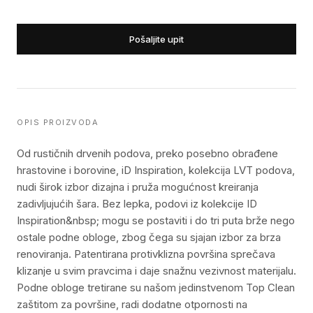
Pošaljite upit
OPIS PROIZVODA
Od rustičnih drvenih podova, preko posebno obrađene
hrastovine i borovine, iD Inspiration, kolekcija LVT podova,
nudi širok izbor dizajna i pruža mogućnost kreiranja
zadivljujućih šara. Bez lepka, podovi iz kolekcije ID
Inspiration&nbsp; mogu se postaviti i do tri puta brže nego
ostale podne obloge, zbog čega su sjajan izbor za brza
renoviranja. Patentirana protivklizna površina sprečava
klizanje u svim pravcima i daje snažnu vezivnost materijalu.
Podne obloge tretirane su našom jedinstvenom Top Clean
zaštitom za površine, radi dodatne otpornosti na