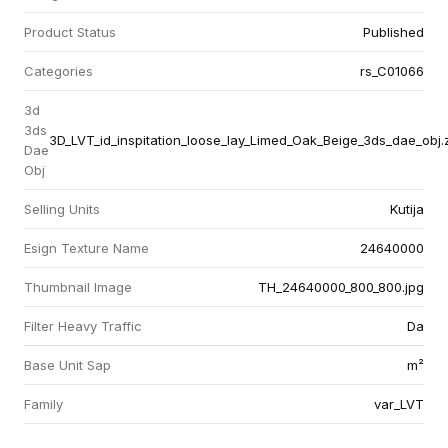
Product Status
Published
Categories
rs_C01066
3d
3ds
3D_LVT_id_inspitation_loose_lay_Limed_Oak_Beige_3ds_dae_obj.
Dae
Obj
Selling Units
Kutija
Esign Texture Name
24640000
Thumbnail Image
TH_24640000_800_800.jpg
Filter Heavy Traffic
Da
Base Unit Sap
m²
Family
var_LVT