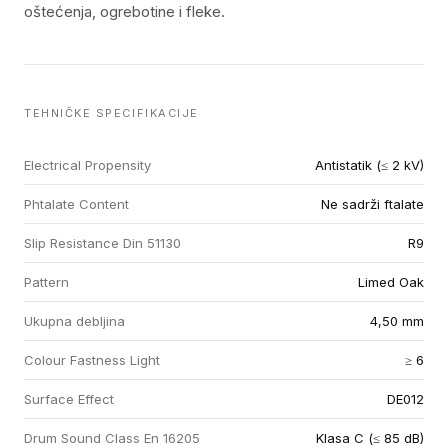
oštećenja, ogrebotine i fleke.
TEHNIČKE SPECIFIKACIJE
Electrical Propensity
Antistatik (≤ 2 kV)
Phtalate Content
Ne sadrži ftalate
Slip Resistance Din 51130
R9
Pattern
Limed Oak
Ukupna debljina
4,50 mm
Colour Fastness Light
≥ 6
Surface Effect
DE012
Drum Sound Class En 16205
Klasa C (≤ 85 dB)