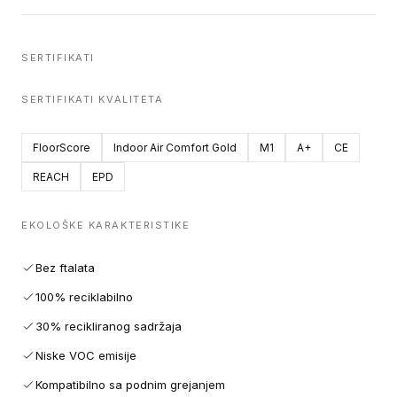
SERTIFIKATI
SERTIFIKATI KVALITETA
FloorScore
Indoor Air Comfort Gold
M1
A+
CE
REACH
EPD
EKOLOŠKE KARAKTERISTIKE
Bez ftalata
100% reciklabilno
30% recikliranog sadržaja
Niske VOC emisije
Kompatibilno sa podnim grejanjem