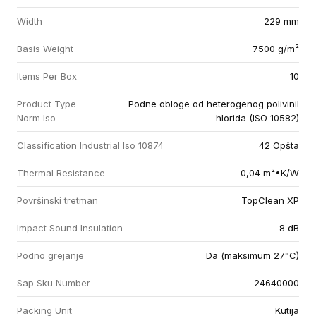
Width
229 mm
Basis Weight
7500 g/m²
Items Per Box
10
Product Type
Podne obloge od heterogenog polivinil
Norm Iso
hlorida (ISO 10582)
Classification Industrial Iso 10874
42 Opšta
Thermal Resistance
0,04 m²•K/W
Površinski tretman
TopClean XP
Impact Sound Insulation
8 dB
Podno grejanje
Da (maksimum 27°C)
Sap Sku Number
24640000
Packing Unit
Kutija