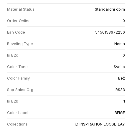
Material Status
Standardni obim
Order Online
0
Ean Code
5450158672256
Beveling Type
Nema
Is B2c
0
Color Tone
Svetlo
Color Family
Bež
Sap Sales Org
RS33
Is B2b
1
Color Label
BEIGE
Collections
iD INSPIRATION LOOSE-LAY