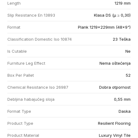
Length
1219 mm
Slip Resistance En 13893
Klasa DS (µ ≥ 0,30)
Format
Plank 1219x229mm (48x9")
Classification Domestic Iso 10874
23 Teška
Is Cutable
Ne
Furniture Leg Effect
Nema oštećenja
Box Per Pallet
52
Chemical Resistance Iso 26987
Dobra otpornost
Debljina habajućeg sloja
0,55 mm
Format Type
Daska
Product Type
Resilient Flooring
Product Material
Luxury Vinyl Tile