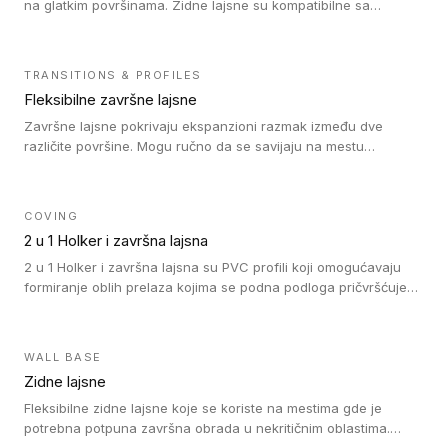
na glatkim površinama. Zidne lajsne su kompatibilne sa
heterogenim vinilnim podovima u rolnama, kao i sa LVT. Zidne
lajsne dostupne su u velikom broju boja, pa se lako mogu
uskladiti sa Tarkett podnim oblogama. Zahvaljujući
TRANSITIONS & PROFILES
polusavitljivoj strukturi veoma su jednostavne za ugradnju.
Fleksibilne završne lajsne
Završne lajsne pokrivaju ekspanzioni razmak između dve
različite površine. Mogu ručno da se savijaju na mestu
izvođenja radova kako bi se prilagodile različitim oblicima i
poluprečnicima. Dostupni su u dve visine, jedna za kompaktne
(FT2.5) podove i druga za akustičke (FT5) podove. Kompatibilni
COVING
su sa heterogenim i homogenim vinilnim podovima u rolnama
2 u 1 Holker i završna lajsna
(kompaktni i akustički), kao i sa podnim oblogama od linoleuma.
2 u 1 Holker i završna lajsna su PVC profili koji omogućavaju
formiranje oblih prelaza kojima se podna podloga pričvršćuje
za zid i formira zidnu lajsnu, predstavljajući integrisano rešenje.
2 u 1 Holker i završna lajsna su kompatibilni sa homogenim i
heterogenim vinilom u rolnama (u kompaktnoj i u akustičnoj
WALL BASE
verziji).
Zidne lajsne
Fleksibilne zidne lajsne koje se koriste na mestima gde je
potrebna potpuna završna obrada u nekritičnim oblastima.