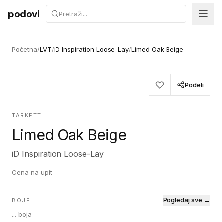
Preskoči na sadržaj
podovi
Početna
/
LVT
/
iD Inspiration Loose-Lay
/
Limed Oak Beige
Podeli
TARKETT
Limed Oak Beige
iD Inspiration Loose-Lay
Cena na upit
Pogledaj sve →
BOJE
...
boja