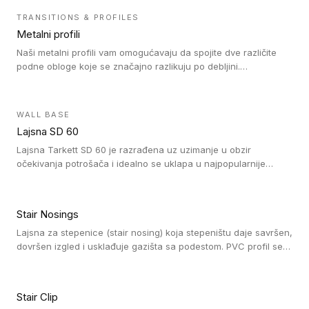
čišćenje. PVC profili su kompatibilne sa heterogenim i
TRANSITIONS & PROFILES
homogenim vinilnim podovima, kao i sa linoleumskim podovima.
Metalni profili
Naši metalni profili vam omogućavaju da spojite dve različite
podne obloge koje se značajno razlikuju po debljini.
Jednostavni su za ugradnju i ne ometaju kretanje zahvaljujući
velikom nagibu. Mogu da se koriste za ublažavanje razlike u
debljini do 8mm. Naši metalni profili mogu da se koriste u
WALL BASE
oblastima sa velikom cirkulacijom.
Lajsna SD 60
Lajsna Tarkett SD 60 je razrađena uz uzimanje u obzir
očekivanja potrošača i idealno se uklapa u najpopularnije
dezene laminata, linoleuma i LVT-ja.
Stair Nosings
Lajsna za stepenice (stair nosing) koja stepeništu daje savršen,
dovršen izgled i usklađuje gazišta sa podestom. PVC profil se
vari ili pričvršćuje vijcima, a žljebovi ili crna carborundum traka
pružaju zaštitu protiv klizanja. Pakovanje: 10 komada po 3 LM.
Stair Clip