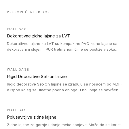
PREPORUČENI PRIBOR
WALL BASE
Dekorativne zidne lajsne za LVT
Dekorativne lajsne za LVT su kompaktne PVC zidne lajsne sa
dekorativnim slojem i PUR tretmanom čime se postiže visoka
otpornost na abraziju.
WALL BASE
Rigid Decorative Set-on lajsne
Rigid decorative Set-On lajsne se izrađuju sa nosačem od MDF-
a ispod kojeg se umetne podna obloga u boji boja se savršeno
uklapa. Ove lajsne moraju biti zalepljene i kompatibilne su sa
homogenim i heterogenim vinil rolnama, LVT glue-down, LVT
Click i LVT Loose-Lay podovima.
WALL BASE
Polusavitljive zidne lajsne
Zidne lajsne za gornje i donje meke spojeve. Može da se koristi