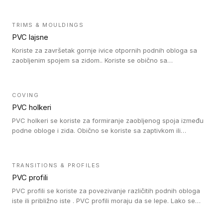
Zidne lajsne se lako ugrađuju zahvaljujući svojoj savitljivosti i
kompatibilne su sa homogenim i heterogenim vinilnim podovima
u rolni.
TRIMS & MOULDINGS
PVC lajsne
Koriste za završetak gornje ivice otpornih podnih obloga sa
zaobljenim spojem sa zidom.. Koriste se obično sa
formatizerom, PVC lajsne su kompatibilne sa homogenim i
heterogenim vinilnim podovima u rolnama. PVC lajsne su
dostupne u sledećim verzijama: polusavitljive (isplativo rešenje),
COVING
samolepljive (jednostavno za ugradnju) ili dvodelne (higijensko
PVC holkeri
rešenje).
PVC holkeri se koriste za formiranje zaobljenog spoja između
podne obloge i zida. Obično se koriste sa zaptivkom ili
poklopcem kojim se pokriva neobrađena ivica podne obloge.
PVC holkeri postoje u 5 veličina, što znači da odgovaraju svim
poluprečnicima. Takođe omogućavaju savršeno održavanje
TRANSITIONS & PROFILES
higijene i vodonepropusnost zahvaljujući činjenici da formiraju
PVC profili
zaobljene spojeve ispod poda. Osim toga, jednostavni su za
čišćenje i održavanje zahvaljujući zaobljenom obliku. Naši PVC
PVC profili se koriste za povezivanje različitih podnih obloga
holkeri su kompatibilni sa homogenim i heterogenim vinilnim
iste ili približno iste . PVC profili moraju da se lepe. Lako se
podovima u rolnama i podovima za mokre prostore u rolnama.
ugrađuju zahvaljujući svojoj savitljivosti. Mogu se koristiti i u
zdravstvenim ustanovama, jer su higijenske i jednostavne za