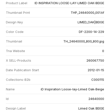
Product Label
ID INSPIRATION LOOSE-LAY-LIMED OAK-BEIGE
Thumbnail Print
THP_24640000_001.tif
Design Key
LIMED_OAK|BEIGE
Color Code
DF-2200-14-229
Thumbnail
TH_24640000_800_800.jpg
Tna Website
0
X SELL-Products
260067750
Date Publication Start
2012-01-15
Collections-B2b
C000115
Name
iD Inspiration Loose-lay-Limed Oak-Beige
Id
24640000
Design Label
Limed Oak BEIGE