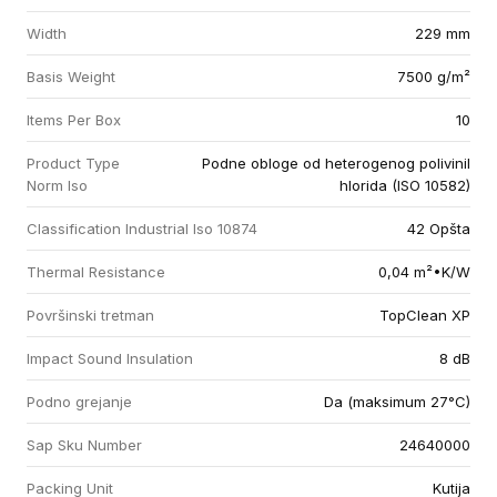
Width
229 mm
Basis Weight
7500 g/m²
Items Per Box
10
Product Type
Podne obloge od heterogenog polivinil
Norm Iso
hlorida (ISO 10582)
Classification Industrial Iso 10874
42 Opšta
Thermal Resistance
0,04 m²•K/W
Površinski tretman
TopClean XP
Impact Sound Insulation
8 dB
Podno grejanje
Da (maksimum 27°C)
Sap Sku Number
24640000
Packing Unit
Kutija