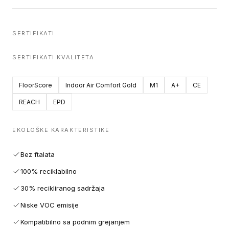
SERTIFIKATI
SERTIFIKATI KVALITETA
FloorScore
Indoor Air Comfort Gold
M1
A+
CE
REACH
EPD
EKOLOŠKE KARAKTERISTIKE
Bez ftalata
100% reciklabilno
30% recikliranog sadržaja
Niske VOC emisije
Kompatibilno sa podnim grejanjem