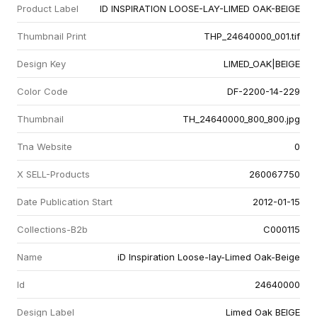
Product Label
ID INSPIRATION LOOSE-LAY-LIMED OAK-BEIGE
Thumbnail Print
THP_24640000_001.tif
Design Key
LIMED_OAK|BEIGE
Color Code
DF-2200-14-229
Thumbnail
TH_24640000_800_800.jpg
Tna Website
0
X SELL-Products
260067750
Date Publication Start
2012-01-15
Collections-B2b
C000115
Name
iD Inspiration Loose-lay-Limed Oak-Beige
Id
24640000
Design Label
Limed Oak BEIGE