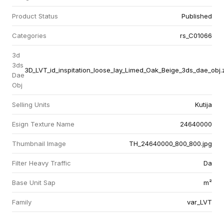
Product Status
Published
Categories
rs_C01066
3d
3ds
3D_LVT_id_inspitation_loose_lay_Limed_Oak_Beige_3ds_dae_obj.
Dae
Obj
Selling Units
Kutija
Esign Texture Name
24640000
Thumbnail Image
TH_24640000_800_800.jpg
Filter Heavy Traffic
Da
Base Unit Sap
m²
Family
var_LVT