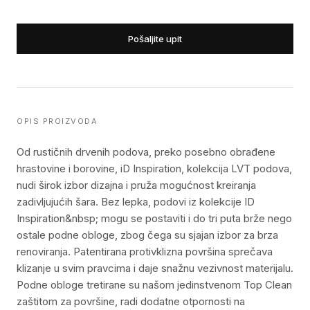
Pošaljite upit
OPIS PROIZVODA
Od rustičnih drvenih podova, preko posebno obrađene
hrastovine i borovine, iD Inspiration, kolekcija LVT podova,
nudi širok izbor dizajna i pruža mogućnost kreiranja
zadivljujućih šara. Bez lepka, podovi iz kolekcije ID
Inspiration&nbsp; mogu se postaviti i do tri puta brže nego
ostale podne obloge, zbog čega su sjajan izbor za brza
renoviranja. Patentirana protivklizna površina sprečava
klizanje u svim pravcima i daje snažnu vezivnost materijalu.
Podne obloge tretirane su našom jedinstvenom Top Clean
zaštitom za površine, radi dodatne otpornosti na