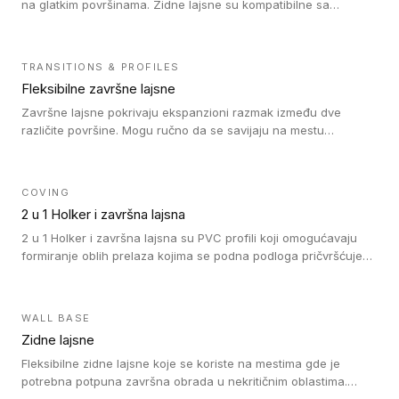
na glatkim površinama. Zidne lajsne su kompatibilne sa
heterogenim vinilnim podovima u rolnama, kao i sa LVT. Zidne
lajsne dostupne su u velikom broju boja, pa se lako mogu
uskladiti sa Tarkett podnim oblogama. Zahvaljujući
TRANSITIONS & PROFILES
polusavitljivoj strukturi veoma su jednostavne za ugradnju.
Fleksibilne završne lajsne
Završne lajsne pokrivaju ekspanzioni razmak između dve
različite površine. Mogu ručno da se savijaju na mestu
izvođenja radova kako bi se prilagodile različitim oblicima i
poluprečnicima. Dostupni su u dve visine, jedna za kompaktne
(FT2.5) podove i druga za akustičke (FT5) podove. Kompatibilni
COVING
su sa heterogenim i homogenim vinilnim podovima u rolnama
2 u 1 Holker i završna lajsna
(kompaktni i akustički), kao i sa podnim oblogama od linoleuma.
2 u 1 Holker i završna lajsna su PVC profili koji omogućavaju
formiranje oblih prelaza kojima se podna podloga pričvršćuje
za zid i formira zidnu lajsnu, predstavljajući integrisano rešenje.
2 u 1 Holker i završna lajsna su kompatibilni sa homogenim i
heterogenim vinilom u rolnama (u kompaktnoj i u akustičnoj
WALL BASE
verziji).
Zidne lajsne
Fleksibilne zidne lajsne koje se koriste na mestima gde je
potrebna potpuna završna obrada u nekritičnim oblastima.