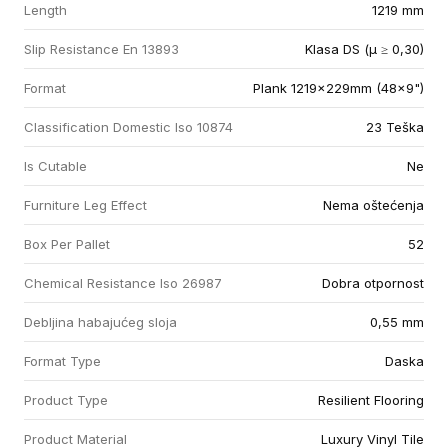
Length
1219 mm
Slip Resistance En 13893
Klasa DS (µ ≥ 0,30)
Format
Plank 1219x229mm (48x9")
Classification Domestic Iso 10874
23 Teška
Is Cutable
Ne
Furniture Leg Effect
Nema oštećenja
Box Per Pallet
52
Chemical Resistance Iso 26987
Dobra otpornost
Debljina habajućeg sloja
0,55 mm
Format Type
Daska
Product Type
Resilient Flooring
Product Material
Luxury Vinyl Tile