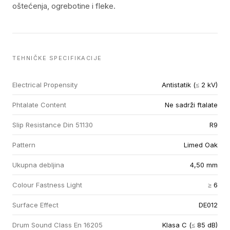
oštećenja, ogrebotine i fleke.
TEHNIČKE SPECIFIKACIJE
Electrical Propensity
Antistatik (≤ 2 kV)
Phtalate Content
Ne sadrži ftalate
Slip Resistance Din 51130
R9
Pattern
Limed Oak
Ukupna debljina
4,50 mm
Colour Fastness Light
≥ 6
Surface Effect
DE012
Drum Sound Class En 16205
Klasa C (≤ 85 dB)