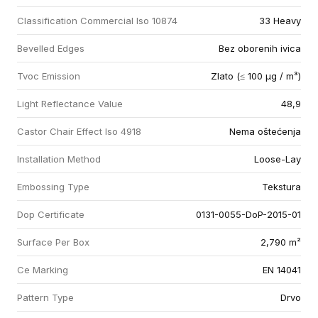
Classification Commercial Iso 10874
33 Heavy
Bevelled Edges
Bez oborenih ivica
Tvoc Emission
Zlato (≤ 100 µg / m³)
Light Reflectance Value
48,9
Castor Chair Effect Iso 4918
Nema oštećenja
Installation Method
Loose-Lay
Embossing Type
Tekstura
Dop Certificate
0131-0055-DoP-2015-01
Surface Per Box
2,790 m²
Ce Marking
EN 14041
Pattern Type
Drvo