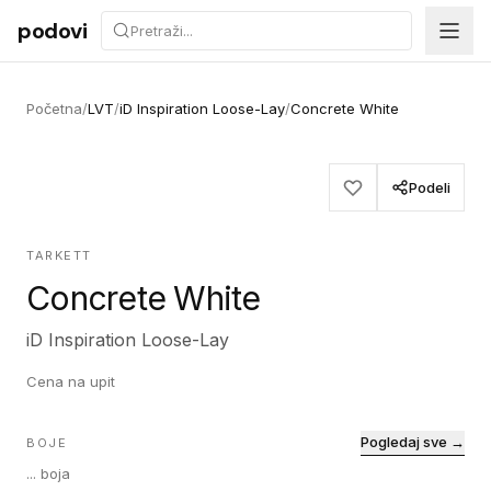
Preskoči na sadržaj
podovi
Početna
/
LVT
/
iD Inspiration Loose-Lay
/
Concrete White
Podeli
TARKETT
Concrete White
iD Inspiration Loose-Lay
Cena na upit
Pogledaj sve →
BOJE
...
boja