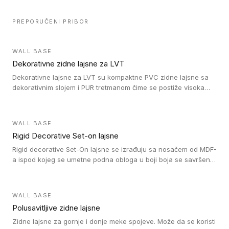
PREPORUČENI PRIBOR
WALL BASE
Dekorativne zidne lajsne za LVT
Dekorativne lajsne za LVT su kompaktne PVC zidne lajsne sa
dekorativnim slojem i PUR tretmanom čime se postiže visoka
otpornost na abraziju.
WALL BASE
Rigid Decorative Set-on lajsne
Rigid decorative Set-On lajsne se izrađuju sa nosačem od MDF-
a ispod kojeg se umetne podna obloga u boji boja se savršeno
uklapa. Ove lajsne moraju biti zalepljene i kompatibilne su sa
homogenim i heterogenim vinil rolnama, LVT glue-down, LVT
Click i LVT Loose-Lay podovima.
WALL BASE
Polusavitljive zidne lajsne
Zidne lajsne za gornje i donje meke spojeve. Može da se koristi