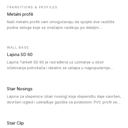
čišćenje. PVC profili su kompatibilne sa heterogenim i
TRANSITIONS & PROFILES
homogenim vinilnim podovima, kao i sa linoleumskim podovima.
Metalni profili
Naši metalni profili vam omogućavaju da spojite dve različite
podne obloge koje se značajno razlikuju po debljini.
Jednostavni su za ugradnju i ne ometaju kretanje zahvaljujući
velikom nagibu. Mogu da se koriste za ublažavanje razlike u
debljini do 8mm. Naši metalni profili mogu da se koriste u
WALL BASE
oblastima sa velikom cirkulacijom.
Lajsna SD 60
Lajsna Tarkett SD 60 je razrađena uz uzimanje u obzir
očekivanja potrošača i idealno se uklapa u najpopularnije
dezene laminata, linoleuma i LVT-ja.
Stair Nosings
Lajsna za stepenice (stair nosing) koja stepeništu daje savršen,
dovršen izgled i usklađuje gazišta sa podestom. PVC profil se
vari ili pričvršćuje vijcima, a žljebovi ili crna carborundum traka
pružaju zaštitu protiv klizanja. Pakovanje: 10 komada po 3 LM.
Stair Clip