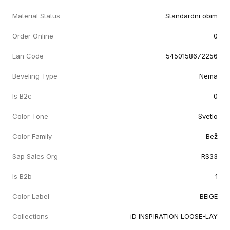
Material Status
Standardni obim
Order Online
0
Ean Code
5450158672256
Beveling Type
Nema
Is B2c
0
Color Tone
Svetlo
Color Family
Bež
Sap Sales Org
RS33
Is B2b
1
Color Label
BEIGE
Collections
iD INSPIRATION LOOSE-LAY