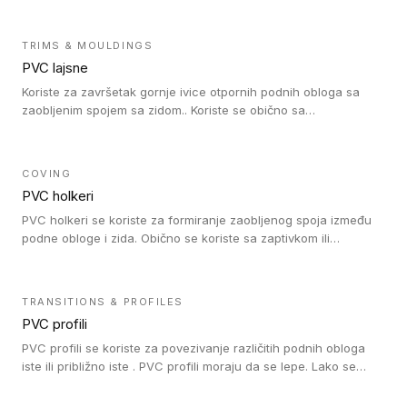
Zidne lajsne se lako ugrađuju zahvaljujući svojoj savitljivosti i
kompatibilne su sa homogenim i heterogenim vinilnim podovima
u rolni.
TRIMS & MOULDINGS
PVC lajsne
Koriste za završetak gornje ivice otpornih podnih obloga sa
zaobljenim spojem sa zidom.. Koriste se obično sa
formatizerom, PVC lajsne su kompatibilne sa homogenim i
heterogenim vinilnim podovima u rolnama. PVC lajsne su
dostupne u sledećim verzijama: polusavitljive (isplativo rešenje),
COVING
samolepljive (jednostavno za ugradnju) ili dvodelne (higijensko
PVC holkeri
rešenje).
PVC holkeri se koriste za formiranje zaobljenog spoja između
podne obloge i zida. Obično se koriste sa zaptivkom ili
poklopcem kojim se pokriva neobrađena ivica podne obloge.
PVC holkeri postoje u 5 veličina, što znači da odgovaraju svim
poluprečnicima. Takođe omogućavaju savršeno održavanje
TRANSITIONS & PROFILES
higijene i vodonepropusnost zahvaljujući činjenici da formiraju
PVC profili
zaobljene spojeve ispod poda. Osim toga, jednostavni su za
čišćenje i održavanje zahvaljujući zaobljenom obliku. Naši PVC
PVC profili se koriste za povezivanje različitih podnih obloga
holkeri su kompatibilni sa homogenim i heterogenim vinilnim
iste ili približno iste . PVC profili moraju da se lepe. Lako se
podovima u rolnama i podovima za mokre prostore u rolnama.
ugrađuju zahvaljujući svojoj savitljivosti. Mogu se koristiti i u
zdravstvenim ustanovama, jer su higijenske i jednostavne za