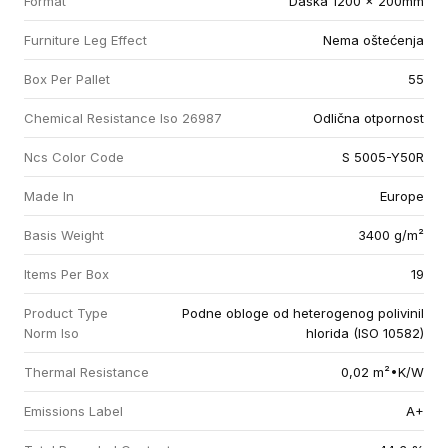
Format
Daska 1200 x 200mm
Furniture Leg Effect
Nema oštećenja
Box Per Pallet
55
Chemical Resistance Iso 26987
Odlična otpornost
Ncs Color Code
S 5005-Y50R
Made In
Europe
Basis Weight
3400 g/m²
Items Per Box
19
Product Type
Podne obloge od heterogenog polivinil
Norm Iso
hlorida (ISO 10582)
Thermal Resistance
0,02 m²•K/W
Emissions Label
A+