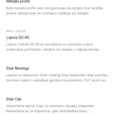
Metalni profili
Naši metalni profili vam omogućavaju da spojite dve različite
podne obloge koje se značajno razlikuju po debljini.
Jednostavni su za ugradnju i ne ometaju kretanje zahvaljujući
velikom nagibu. Mogu da se koriste za ublažavanje razlike u
debljini do 8mm. Naši metalni profili mogu da se koriste u
WALL BASE
oblastima sa velikom cirkulacijom.
Lajsna SD 60
Lajsna Tarkett SD 60 je razrađena uz uzimanje u obzir
očekivanja potrošača i idealno se uklapa u najpopularnije
dezene laminata, linoleuma i LVT-ja.
Stair Nosings
Lajsna za stepenice (stair nosing) koja stepeništu daje savršen,
dovršen izgled i usklađuje gazišta sa podestom. PVC profil se
vari ili pričvršćuje vijcima, a žljebovi ili crna carborundum traka
pružaju zaštitu protiv klizanja. Pakovanje: 10 komada po 3 LM.
Stair Clip
Stepenišna lajsna (clip) za savršenu obradu stepenika.
Namenjena je za stepenice, gde obezbeđuje bolju