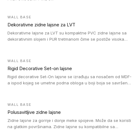
WALL BASE
Dekorativne zidne lajsne za LVT
Dekorativne lajsne za LVT su kompaktne PVC zidne lajsne sa
dekorativnim slojem i PUR tretmanom čime se postiže visoka
otpornost na abraziju.
WALL BASE
Rigid Decorative Set-on lajsne
Rigid decorative Set-On lajsne se izrađuju sa nosačem od MDF-
a ispod kojeg se umetne podna obloga u boji boja se savršeno
uklapa. Ove lajsne moraju biti zalepljene i kompatibilne su sa
homogenim i heterogenim vinil rolnama, LVT glue-down, LVT
Click i LVT Loose-Lay podovima.
WALL BASE
Polusavitljive zidne lajsne
Zidne lajsne za gornje i donje meke spojeve. Može da se koristi
na glatkim površinama. Zidne lajsne su kompatibilne sa
heterogenim vinilnim podovima u rolnama, kao i sa LVT. Zidne