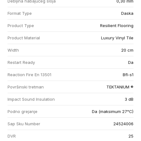
Debljina habajućeg sloja
0,30 mm
Format Type
Daska
Product Type
Resilient Flooring
Product Material
Luxury Vinyl Tile
Width
20 cm
Restart Ready
Da
Reaction Fire En 13501
Bfl-s1
Površinski tretman
TEKTANIUM ®
Impact Sound Insulation
3 dB
Podno grejanje
Da (maksimum 27°C)
Sap Sku Number
24524006
DVR
25