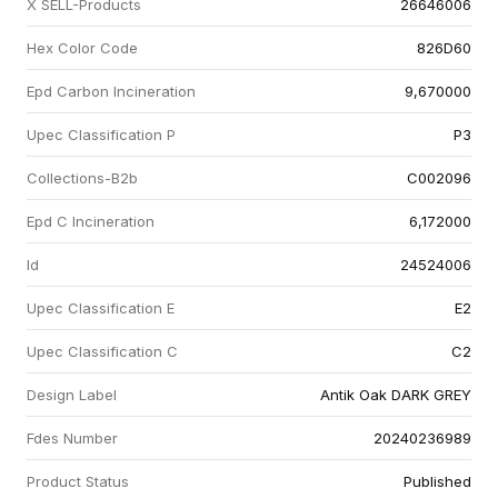
X SELL-Products
26646006
Hex Color Code
826D60
Epd Carbon Incineration
9,670000
Upec Classification P
P3
Collections-B2b
C002096
Epd C Incineration
6,172000
Id
24524006
Upec Classification E
E2
Upec Classification C
C2
Design Label
Antik Oak DARK GREY
Fdes Number
20240236989
Product Status
Published