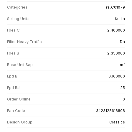
Categories
rs_C01079
Selling Units
Kutija
Fdes C
2,400000
Filter Heavy Traffic
Da
Fdes B
2,350000
Base Unit Sap
m²
Epd B
0,160000
Epd Rsl
25
Order Online
0
Ean Code
3423128618808
Design Group
Classics