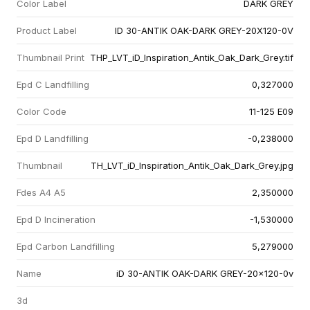
Color Label
DARK GREY
Product Label
ID 30-ANTIK OAK-DARK GREY-20X120-0V
Thumbnail Print
THP_LVT_iD_Inspiration_Antik_Oak_Dark_Grey.tif
Epd C Landfilling
0,327000
Color Code
11-125 E09
Epd D Landfilling
-0,238000
Thumbnail
TH_LVT_iD_Inspiration_Antik_Oak_Dark_Grey.jpg
Fdes A4 A5
2,350000
Epd D Incineration
-1,530000
Epd Carbon Landfilling
5,279000
Name
iD 30-ANTIK OAK-DARK GREY-20x120-0v
3d