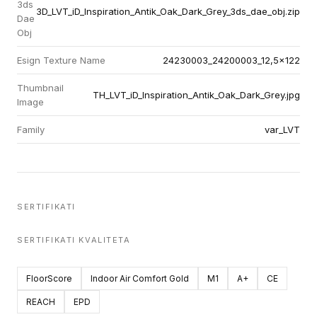
3ds
3D_LVT_iD_Inspiration_Antik_Oak_Dark_Grey_3ds_dae_obj.zip
Dae
Obj
Esign Texture Name
24230003_24200003_12,5x122
Thumbnail
TH_LVT_iD_Inspiration_Antik_Oak_Dark_Grey.jpg
Image
Family
var_LVT
SERTIFIKATI
SERTIFIKATI KVALITETA
FloorScore
Indoor Air Comfort Gold
M1
A+
CE
REACH
EPD