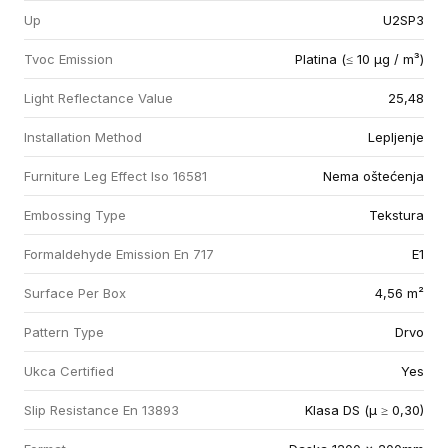
Up
U2SP3
Tvoc Emission
Platina (≤ 10 µg / m³)
Light Reflectance Value
25,48
Installation Method
Lepljenje
Furniture Leg Effect Iso 16581
Nema oštećenja
Embossing Type
Tekstura
Formaldehyde Emission En 717
E1
Surface Per Box
4,56 m²
Pattern Type
Drvo
Ukca Certified
Yes
Slip Resistance En 13893
Klasa DS (µ ≥ 0,30)