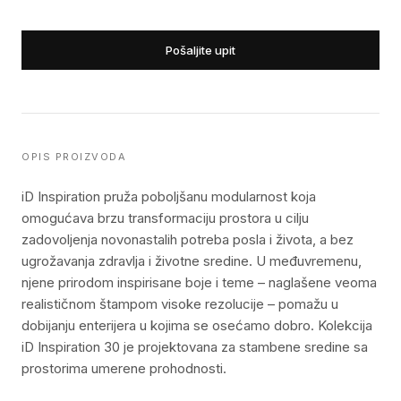
Pošaljite upit
OPIS PROIZVODA
iD Inspiration pruža poboljšanu modularnost koja
omogućava brzu transformaciju prostora u cilju
zadovoljenja novonastalih potreba posla i života, a bez
ugrožavanja zdravlja i životne sredine. U međuvremenu,
njene prirodom inspirisane boje i teme – naglašene veoma
realističnom štampom visoke rezolucije – pomažu u
dobijanju enterijera u kojima se osećamo dobro. Kolekcija
iD Inspiration 30 je projektovana za stambene sredine sa
prostorima umerene prohodnosti.