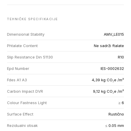
TEHNIČKE SPECIFIKACIJE
Dimensional Stability
AMV_LE015
Phtalate Content
Ne sadrži ftalate
Slip Resistance Din 51130
R10
Epd Number
IES-0002632
Fdes A1 A3
4,39 kg CO₂e /m²
Carbon Impact DVR
9,12 kg CO₂e /m²
Colour Fastness Light
≥ 6
Surface Effect
Rustično
Rezidualni otisak
≤ 0.05 mm