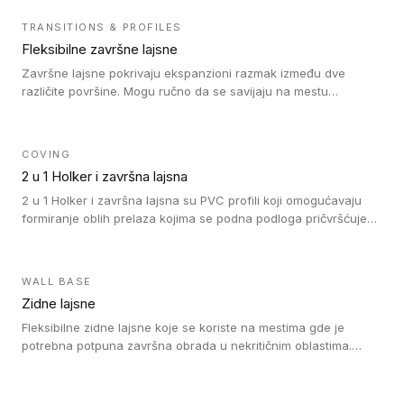
lajsne dostupne su u velikom broju boja, pa se lako mogu
uskladiti sa Tarkett podnim oblogama. Zahvaljujući
TRANSITIONS & PROFILES
polusavitljivoj strukturi veoma su jednostavne za ugradnju.
Fleksibilne završne lajsne
Završne lajsne pokrivaju ekspanzioni razmak između dve
različite površine. Mogu ručno da se savijaju na mestu
izvođenja radova kako bi se prilagodile različitim oblicima i
poluprečnicima. Dostupni su u dve visine, jedna za kompaktne
(FT2.5) podove i druga za akustičke (FT5) podove. Kompatibilni
COVING
su sa heterogenim i homogenim vinilnim podovima u rolnama
2 u 1 Holker i završna lajsna
(kompaktni i akustički), kao i sa podnim oblogama od linoleuma.
2 u 1 Holker i završna lajsna su PVC profili koji omogućavaju
formiranje oblih prelaza kojima se podna podloga pričvršćuje
za zid i formira zidnu lajsnu, predstavljajući integrisano rešenje.
2 u 1 Holker i završna lajsna su kompatibilni sa homogenim i
heterogenim vinilom u rolnama (u kompaktnoj i u akustičnoj
WALL BASE
verziji).
Zidne lajsne
Fleksibilne zidne lajsne koje se koriste na mestima gde je
potrebna potpuna završna obrada u nekritičnim oblastima.
Zidne lajsne se lako ugrađuju zahvaljujući svojoj savitljivosti i
kompatibilne su sa homogenim i heterogenim vinilnim podovima
u rolni.