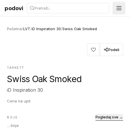
Preskoči na sadržaj
podovi
Početna
/
LVT
/
iD Inspiration 30
/
Swiss Oak Smoked
Podeli
TARKETT
Swiss Oak Smoked
iD Inspiration 30
Cena na upit
Pogledaj sve →
BOJE
...
boja