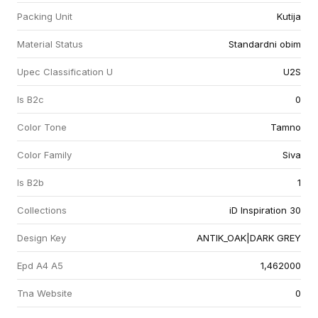
Packing Unit
Kutija
Material Status
Standardni obim
Upec Classification U
U2S
Is B2c
0
Color Tone
Tamno
Color Family
Siva
Is B2b
1
Collections
iD Inspiration 30
Design Key
ANTIK_OAK|DARK GREY
Epd A4 A5
1,462000
Tna Website
0