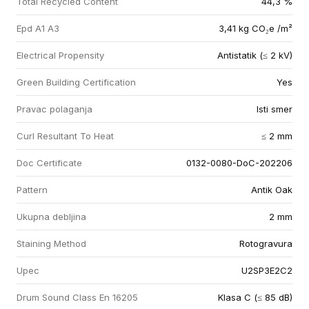
Total Recycled Content
44,3 %
Epd A1 A3
3,41 kg CO₂e /m²
Electrical Propensity
Antistatik (≤ 2 kV)
Green Building Certification
Yes
Pravac polaganja
Isti smer
Curl Resultant To Heat
≤ 2 mm
Doc Certificate
0132-0080-DoC-202206
Pattern
Antik Oak
Ukupna debljina
2 mm
Staining Method
Rotogravura
Upec
U2SP3E2C2
Drum Sound Class En 16205
Klasa C (≤ 85 dB)