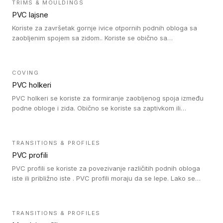
TRIMS & MOULDINGS
PVC lajsne
Koriste za završetak gornje ivice otpornih podnih obloga sa
zaobljenim spojem sa zidom.. Koriste se obično sa
formatizerom, PVC lajsne su kompatibilne sa homogenim i
heterogenim vinilnim podovima u rolnama. PVC lajsne su
dostupne u sledećim verzijama: polusavitljive (isplativo rešenje),
COVING
samolepljive (jednostavno za ugradnju) ili dvodelne (higijensko
PVC holkeri
rešenje).
PVC holkeri se koriste za formiranje zaobljenog spoja između
podne obloge i zida. Obično se koriste sa zaptivkom ili
poklopcem kojim se pokriva neobrađena ivica podne obloge.
PVC holkeri postoje u 5 veličina, što znači da odgovaraju svim
poluprečnicima. Takođe omogućavaju savršeno održavanje
TRANSITIONS & PROFILES
higijene i vodonepropusnost zahvaljujući činjenici da formiraju
PVC profili
zaobljene spojeve ispod poda. Osim toga, jednostavni su za
čišćenje i održavanje zahvaljujući zaobljenom obliku. Naši PVC
PVC profili se koriste za povezivanje različitih podnih obloga
holkeri su kompatibilni sa homogenim i heterogenim vinilnim
iste ili približno iste . PVC profili moraju da se lepe. Lako se
podovima u rolnama i podovima za mokre prostore u rolnama.
ugrađuju zahvaljujući svojoj savitljivosti. Mogu se koristiti i u
zdravstvenim ustanovama, jer su higijenske i jednostavne za
čišćenje. PVC profili su kompatibilne sa heterogenim i
TRANSITIONS & PROFILES
homogenim vinilnim podovima, kao i sa linoleumskim podovima.