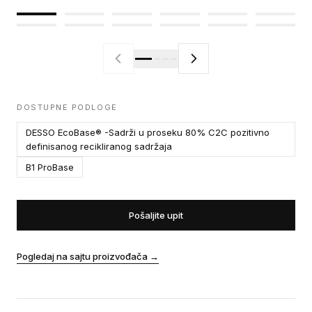
DOSTUPNE PODLOGE
DESSO EcoBase® -Sadrži u proseku 80% C2C pozitivno
definisanog recikliranog sadržaja
B1 ProBase
Pošaljite upit
Pogledaj na sajtu proizvođača
→