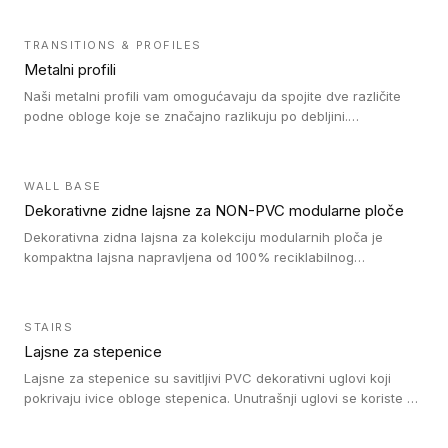
TRANSITIONS & PROFILES
Metalni profili
Naši metalni profili vam omogućavaju da spojite dve različite
podne obloge koje se značajno razlikuju po debljini.
Jednostavni su za ugradnju i ne ometaju kretanje zahvaljujući
velikom nagibu. Mogu da se koriste za ublažavanje razlike u
debljini do 8mm. Naši metalni profili mogu da se koriste u
WALL BASE
oblastima sa velikom cirkulacijom.
Dekorativne zidne lajsne za NON-PVC modularne ploče
Dekorativna zidna lajsna za kolekciju modularnih ploča je
kompaktna lajsna napravljena od 100% reciklabilnog
polistirena, sa najmanje 30% recikliranog materijala.
STAIRS
Lajsne za stepenice
Lajsne za stepenice su savitljivi PVC dekorativni uglovi koji
pokrivaju ivice obloge stepenica. Unutrašnji uglovi se koriste za
zaštitu donjeg dela zida duže stepeništa. Spoljašnji uglovi se
koriste da se zaštite i sakriju ivice obloge stepenica. Ovi uglovi