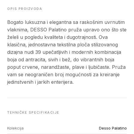
OPIS PROIZVODA
Bogato luksuzna i elegantna sa raskošnim uvrnutim
vlaknima, DESSO Palatino pruža upravo ono što ste
želeli u pogledu kvaliteta i dugotrajnosti. Ova
klasična, jednostavna tekstilna ploča stilizovanog
dizajna nudi 39 upečatljivih i modernih kombinacija
boja od antracita, sivih i bež, do vibrantnih boja
poput crvene, narandžaste, plave i ljubičaste. Pruža
vam se neograničen broj mogućnosti za kreiranje
jedinstvenih i jarkih enterijera.
TEHNIČKE SPECIFIKACIJE
Kolekcija
Desso Palatino