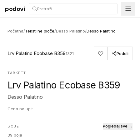
Preskoči na sadržaj
podovi
Početna
/
Tekstilne ploče
/
Desso Palatino
/
Desso Palatino
Lrv Palatino Ecobase B359
1321
Podeli
TARKETT
Lrv Palatino Ecobase B359
Desso Palatino
Cena na upit
Pogledaj sve →
BOJE
39
boja