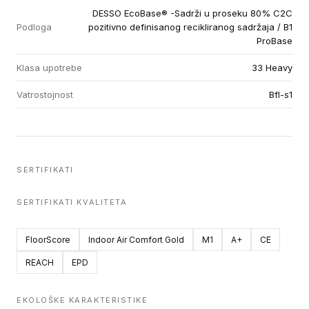
DESSO EcoBase® -Sadrži u proseku 80% C2C
Podloga
pozitivno definisanog recikliranog sadržaja / B1
ProBase
Klasa upotrebe
33 Heavy
Vatrostojnost
Bfl-s1
SERTIFIKATI
SERTIFIKATI KVALITETA
FloorScore
Indoor Air Comfort Gold
M1
A+
CE
REACH
EPD
EKOLOŠKE KARAKTERISTIKE