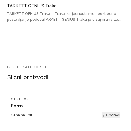
lepljenim ili linoleumskim podovima, u skladu sa zahtevima za
TARKETT GENIUS Traka
pristup i bezbednost osoba sa invaliditetom i sa NF P 98 351
Pristupačnost. Dostupne su u 3 formata: gumene ploče koje se
TARKETT GENIUS Traka – Traka za jednostavno i bezbedno
lepe, poliuertanske samolepljive u kvadratnom i pravougaonom
postavljanje podovaTARKETT GENIUS Traka je dizajnirana za
formatu.
upotrebu kod podovima iz Excellence Genius loose-lay
kolekcije.
IZ ISTE KATEGORIJE
Slični proizvodi
GERFLOR
Ferro
Cena na upit
Uporedi