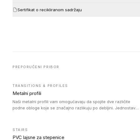
Sertifikat o recikliranom sadržaju
PREPORUČENI PRIBOR
TRANSITIONS & PROFILES
Metalni profili
Naši metalni profili vam omogućavaju da spojite dve različite
podne obloge koje se značajno razlikuju po debljini. Jednostavni
su za ugradnju i ne ometaju kretanje zahvaljujući velikom
nagibu. Mogu da se koriste za ublažavanje razlike u debljini do
8mm. Naši metalni profili mogu da se koriste u oblastima sa
STAIRS
velikom cirkulacijom.
PVC lajsne za stepenice