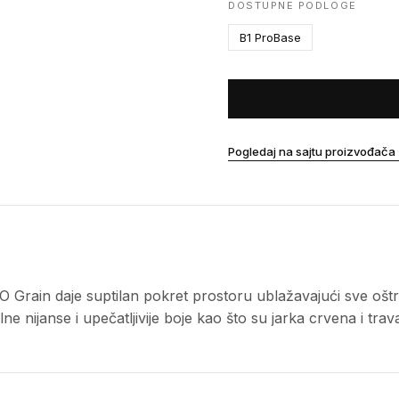
DOSTUPNE PODLOGE
B1 ProBase
Pogledaj na sajtu proizvođača
SO Grain daje suptilan pokret prostoru ublažavajući sve oštre
 nijanse i upečatljivije boje kao što su jarka crvena i trav