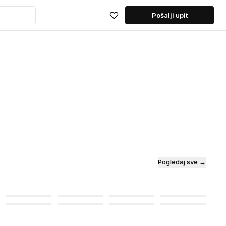
Pošalji upit
Pogledaj sve →