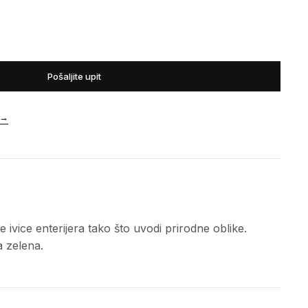
Pošaljite upit
→
 ivice enterijera tako što uvodi prirodne oblike.
a zelena.