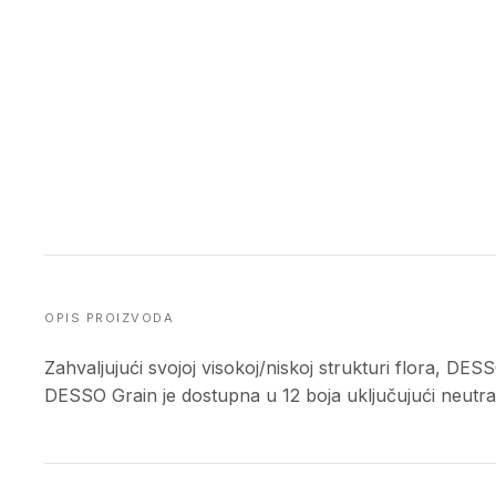
OPIS PROIZVODA
Zahvaljujući svojoj visokoj/niskoj strukturi flora, DES
DESSO Grain je dostupna u 12 boja uključujući neutralne