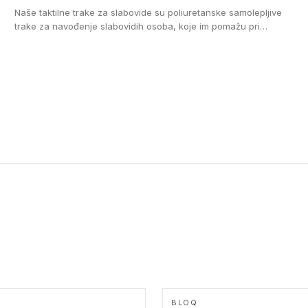
Naše taktilne trake za slabovide su poliuretanske samolepljive
trake za navođenje slabovidih osoba, koje im pomažu pri
kretanju u prostoru. Ravne trake omogućavaju slabovidim
osobama da prate putanju pomoću belog štapa. Ove taktilne
trake su kompatibilne sa homogenim i heterogenim vinilnim
podovima, LVT lepljenim pločicama i linoleumom.
BLOQ