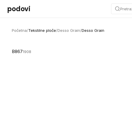
Preskoči na sadržaj
podovi
Pretra
Početna
/
Tekstilne ploče
/
Desso Grain
/
Desso Grain
B867
1908