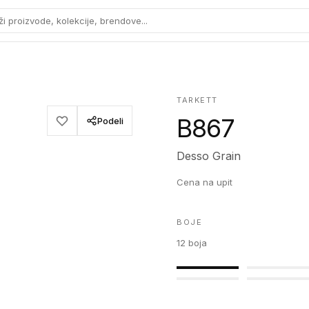
ži proizvode, kolekcije, brendove...
TARKETT
B867
Podeli
Desso Grain
Cena na upit
BOJE
12
boja