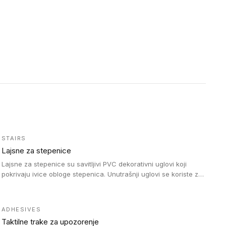
STAIRS
Lajsne za stepenice
Lajsne za stepenice su savitljivi PVC dekorativni uglovi koji
pokrivaju ivice obloge stepenica. Unutrašnji uglovi se koriste za
zaštitu donjeg dela zida duže stepeništa. Spoljašnji uglovi se
koriste da se zaštite i sakriju ivice obloge stepenica. Ovi uglovi
stepenica su osmišljeni tako da formiraju glatku i atraktivnu
ADHESIVES
ivicu. Kompatibilni su sa heterogenim i homogenim vinilnim
Taktilne trake za upozorenje
podovima i Tarkett Tapiflex oblogama za stepenice.