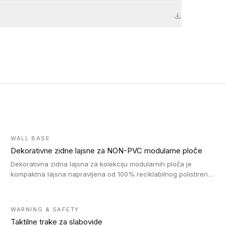
WALL BASE
Dekorativne zidne lajsne za NON-PVC modularne ploče
Dekorativna zidna lajsna za kolekciju modularnih ploča je
kompaktna lajsna napravljena od 100% reciklabilnog polistirena,
sa najmanje 30% recikliranog materijala.
WARNING & SAFETY
Taktilne trake za slabovide