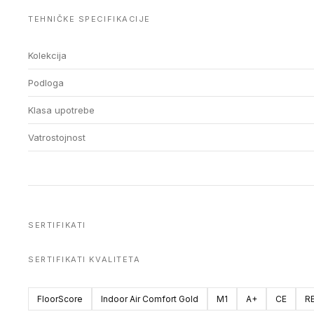
TEHNIČKE SPECIFIKACIJE
Kolekcija
Podloga
Klasa upotrebe
Vatrostojnost
SERTIFIKATI
SERTIFIKATI KVALITETA
FloorScore
Indoor Air Comfort Gold
M1
A+
CE
R