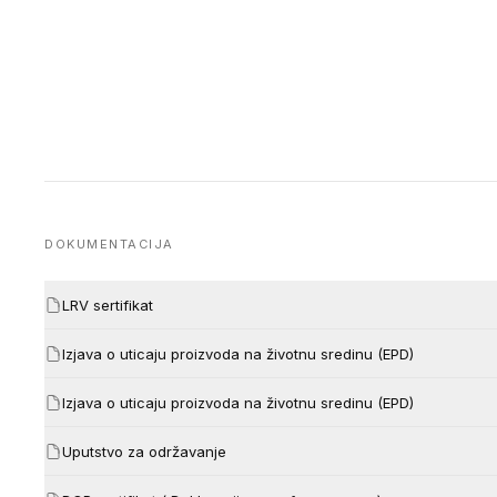
DOKUMENTACIJA
LRV sertifikat
Izjava o uticaju proizvoda na životnu sredinu (EPD)
Izjava o uticaju proizvoda na životnu sredinu (EPD)
Uputstvo za održavanje