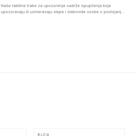
Naše taktilne trake za upozorenje sadrže ispupčenja koje
upozoravaju ili usmeravaju slepe i slabovide osobe o postojanju
prepreke ili oblasti u kojoj je kretanje otežano, kao što su na
primer stepenice. Ove taktilne trake mogu biti postavljene na
homogenim i heterogenim podovima, LVT lepljenim ili
linoleumskim podovima, u skladu sa zahtevima za pristup i
bezbednost osoba sa invaliditetom i sa NF P 98 351
Pristupačnost. Dostupne su u 3 formata: gumene ploče koje se
lepe, poliuertanske samolepljive u kvadratnom i pravougaonom
formatu.
BLOQ