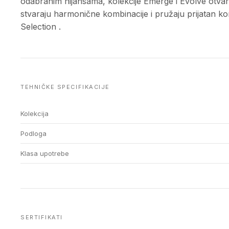
odabranim nijansama, kolekcije Emerge i Evolve otvara
stvaraju harmonične kombinacije i pružaju prijatan ko
Selection .
TEHNIČKE SPECIFIKACIJE
Kolekcija
Podloga
Klasa upotrebe
SERTIFIKATI