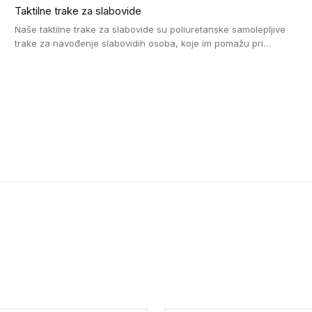
Taktilne trake za slabovide
Naše taktilne trake za slabovide su poliuretanske samolepljive
trake za navođenje slabovidih osoba, koje im pomažu pri
kretanju u prostoru. Ravne trake omogućavaju slabovidim
osobama da prate putanju pomoću belog štapa. Ove taktilne
trake su kompatibilne sa homogenim i heterogenim vinilnim
podovima, LVT lepljenim pločicama i linoleumom.