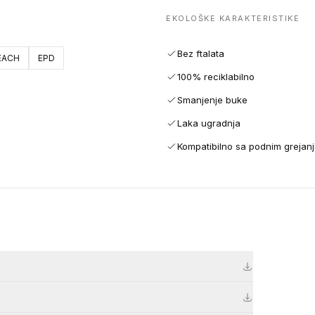
EKOLOŠKE KARAKTERISTIKE
Bez ftalata
EACH
EPD
100% reciklabilno
Smanjenje buke
Laka ugradnja
Kompatibilno sa podnim grejan