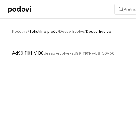
Preskoči na sadržaj
podovi
Pretra
Početna
/
Tekstilne ploče
/
Desso Evolve
/
Desso Evolve
Ad99 1101-V B8
desso-evolve-ad99-1101-v-b8-50x50