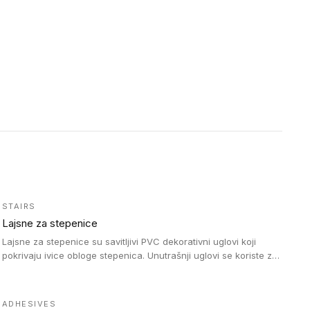
STAIRS
Lajsne za stepenice
Lajsne za stepenice su savitljivi PVC dekorativni uglovi koji
pokrivaju ivice obloge stepenica. Unutrašnji uglovi se koriste za
zaštitu donjeg dela zida duže stepeništa. Spoljašnji uglovi se
koriste da se zaštite i sakriju ivice obloge stepenica. Ovi uglovi
stepenica su osmišljeni tako da formiraju glatku i atraktivnu
ADHESIVES