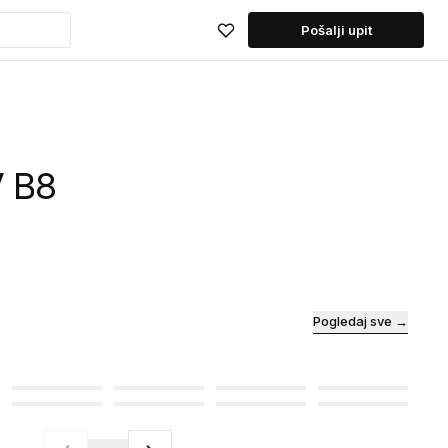
Pošalji upit
V B8
Pogledaj sve →