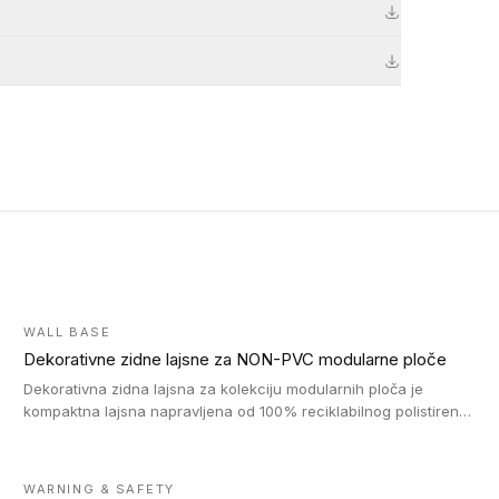
WALL BASE
Dekorativne zidne lajsne za NON-PVC modularne ploče
Dekorativna zidna lajsna za kolekciju modularnih ploča je
kompaktna lajsna napravljena od 100% reciklabilnog polistirena,
sa najmanje 30% recikliranog materijala.
WARNING & SAFETY