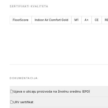
SERTIFIKATI KVALITETA
FloorScore
Indoor Air Comfort Gold
M1
A+
CE
R
DOKUMENTACIJA
Izjava o uticaju proizvoda na životnu sredinu (EPD)
LRV sertifikat