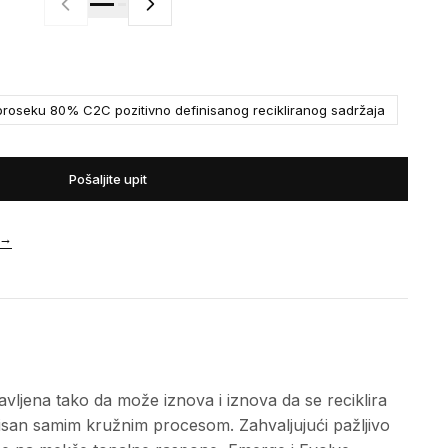
roseku 80% C2C pozitivno definisanog recikliranog sadržaja
Pošaljite upit
→
avljena tako da može iznova i iznova da se reciklira
pirisan samim kružnim procesom. Zahvaljujući pažljivo