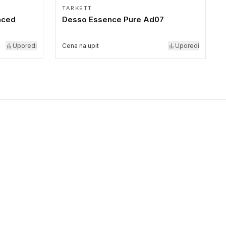
TARKETT
aced
Desso Essence Pure Ad07
Uporedi
Cena na upit
Uporedi