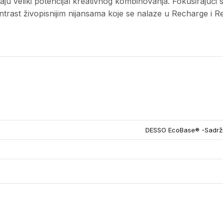
ju veliki potencijal kreativnog kombinovanja. Fokusirajuć
ntrast živopisnijim nijansama koje se nalaze u Recharge i Re
DESSO EcoBase® -Sadrži 