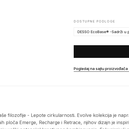
DOSTUPNE PODLOGE
DESSO EcoBase® -Sadrži u p
Pogledaj na sajtu proizvođača
e filozofije - Lepote cirkularnosti. Evolve kolekcija je napr
ilnih ploča Emerge, Recharge i Retrace, njihov dizajn je ins