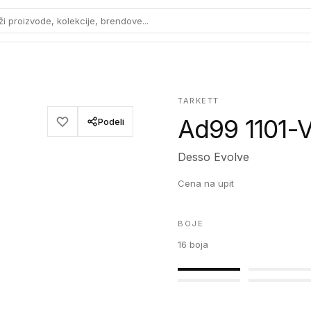
ži proizvode, kolekcije, brendove...
TARKETT
Ad99 1101-
Podeli
Desso Evolve
Cena na upit
BOJE
16
boja