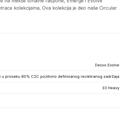
i se na mekše tonalne raspone, Emerge i Evolve
trace kolekcijama. Ova kolekcija je deo naše Circular
Desso Evolve
u proseku 80% C2C pozitivno definisanog recikliranog sadržaja
33 Heavy