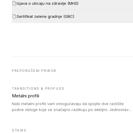
Izjava o uticaju na zdravlje (MHS)
Sertifikat zelene gradnje (GBC)
PREPORUČENI PRIBOR
TRANSITIONS & PROFILES
Metalni profili
Naši metalni profili vam omogućavaju da spojite dve različite
podne obloge koje se značajno razlikuju po debljini. Jednostavni
su za ugradnju i ne ometaju kretanje zahvaljujući velikom
nagibu. Mogu da se koriste za ublažavanje razlike u debljini do
8mm. Naši metalni profili mogu da se koriste u oblastima sa
STAIRS