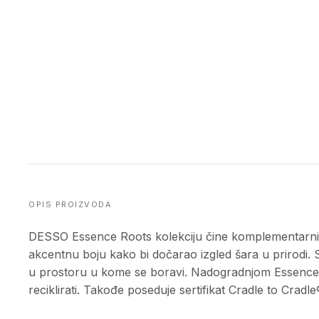
OPIS PROIZVODA
DESSO Essence Roots kolekciju čine komplementarni 
akcentnu boju kako bi dočarao izgled šara u prirodi
u prostoru u kome se boravi. Nadogradnjom Essence 
reciklirati. Takođe poseduje sertifikat Cradle to Cradle