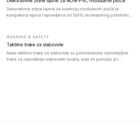
Dekorativne zidne lajsne za NON-PVC modularne ploče
Dekorativna zidna lajsna za kolekciju modularnih ploča je
kompaktna lajsna napravljena od 100% reciklabilnog polistirena,
sa najmanje 30% recikliranog materijala.
WARNING & SAFETY
Taktilne trake za slabovide
Naše taktilne trake za slabovide su poliuretanske samolepljive
trake za navođenje slabovidih osoba, koje im pomažu pri
kretanju u prostoru. Ravne trake omogućavaju slabovidim
osobama da prate putanju pomoću belog štapa. Ove taktilne
trake su kompatibilne sa homogenim i heterogenim vinilnim
podovima, LVT lepljenim pločicama i linoleumom.