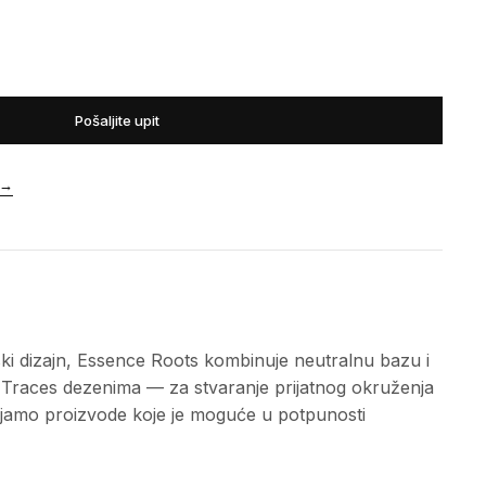
Pošaljite upit
→
i dizajn, Essence Roots kombinuje neutralnu bazu i
 Traces dezenima — za stvaranje prijatnog okruženja
jamo proizvode koje je moguće u potpunosti