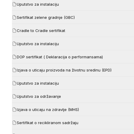
Uputstvo za instalaciju
Sertifikat zelene gradnje (GBC)
Cradle to Cradle sertifikat
Uputstvo za instalaciju
DOP sertifikat ( Deklaracija o performansama)
Izjava o uticaju proizvoda na životnu sredinu (EPD)
Uputstvo za instalaciju
Uputstvo za održavanje
Izjava o uticaju na zdravlje (MHS)
Sertifikat o recikliranom sadržaju