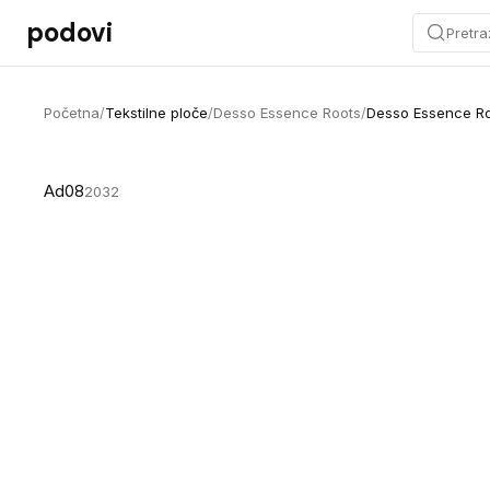
Preskoči na sadržaj
podovi
Pretra
Početna
/
Tekstilne ploče
/
Desso Essence Roots
/
Desso Essence R
Ad08
2032