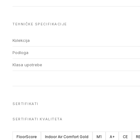
TEHNIČKE SPECIFIKACIJE
Kolekcija
Podloga
Klasa upotrebe
SERTIFIKATI
SERTIFIKATI KVALITETA
FloorScore
Indoor Air Comfort Gold
M1
A+
CE
R