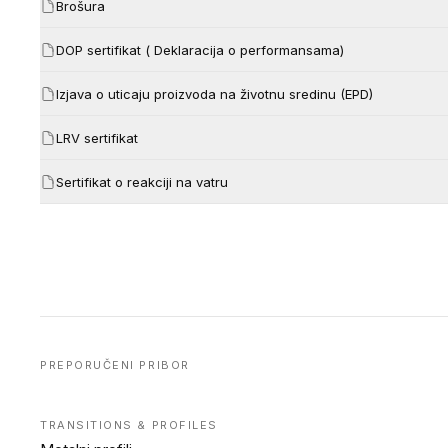
Brošura
DOP sertifikat ( Deklaracija o performansama)
Izjava o uticaju proizvoda na životnu sredinu (EPD)
LRV sertifikat
Sertifikat o reakciji na vatru
PREPORUČENI PRIBOR
TRANSITIONS & PROFILES