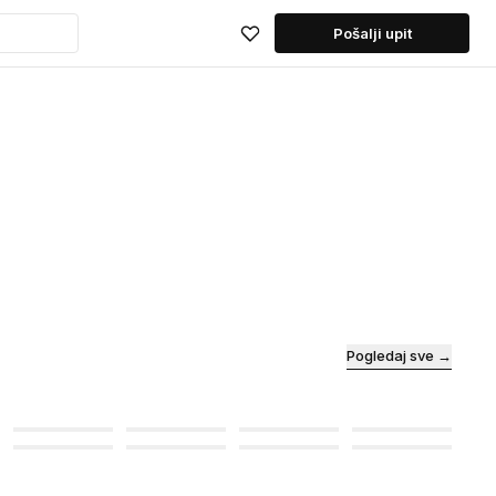
Pošalji upit
Pogledaj sve →