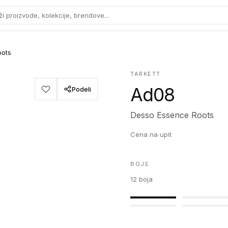
ži proizvode, kolekcije, brendove...
oots
TARKETT
Ad08
Podeli
Desso Essence Roots
Cena na upit
BOJE
12
boja