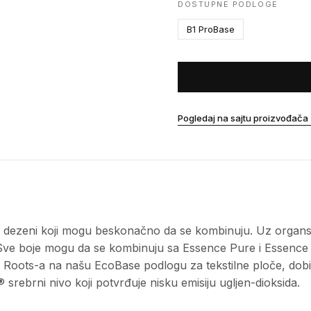
DOSTUPNE PODLOGE
B1 ProBase
Pogledaj na sajtu proizvođača
dezeni koji mogu beskonačno da se kombinuju. Uz organsk
. Sve boje mogu da se kombinuju sa Essence Pure i Essence
Roots-a na našu EcoBase podlogu za tekstilne ploče, dobi
® srebrni nivo koji potvrđuje nisku emisiju ugljen-dioksida.