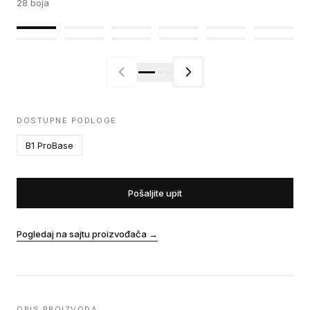
28
boja
DOSTUPNE PODLOGE
B1 ProBase
Pošaljite upit
Pogledaj na sajtu proizvođača
→
OPIS PROIZVODA