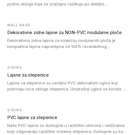
podne obloge koje se značajno razlikuju po debljini.
Jednostavni su za ugradnju i ne ometaju kretanje zahvaljujući
velikom nagibu. Mogu da se koriste za ublažavanje razlike u
debljini do 8mm. Naši metalni profili mogu da se koriste u
WALL BASE
oblastima sa velikom cirkulacijom.
Dekorativne zidne lajsne za NON-PVC modularne ploče
Dekorativna zidna lajsna za kolekciju modularnih ploča je
kompaktna lajsna napravljena od 100% reciklabilnog
polistirena, sa najmanje 30% recikliranog materijala.
STAIRS
Lajsne za stepenice
Lajsne za stepenice su savitljivi PVC dekorativni uglovi koji
pokrivaju ivice obloge stepenica. Unutrašnji uglovi se koriste za
zaštitu donjeg dela zida duže stepeništa. Spoljašnji uglovi se
koriste da se zaštite i sakriju ivice obloge stepenica. Ovi uglovi
stepenica su osmišljeni tako da formiraju glatku i atraktivnu
STAIRS
ivicu. Kompatibilni su sa heterogenim i homogenim vinilnim
PVC lajsne za stepenice
podovima i Tarkett Tapiflex oblogama za stepenice.
Naše PVC lajsne su dostupne u različitim oblicima i veličinama
koje odgovaraju različitim vrstama stepenica. Dostupne su kao