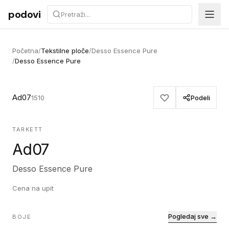
Preskoči na sadržaj
podovi
Početna
/
Tekstilne ploče
/
Desso Essence Pure
/
Desso Essence Pure
Ad07
1510
Podeli
TARKETT
Ad07
Desso Essence Pure
Cena na upit
Pogledaj sve →
BOJE