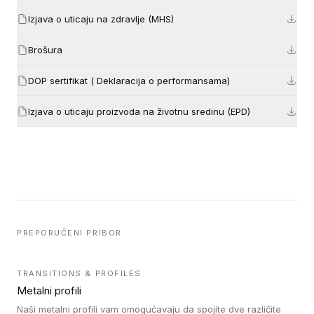
Izjava o uticaju na zdravlje (MHS)
Brošura
DOP sertifikat ( Deklaracija o performansama)
Izjava o uticaju proizvoda na životnu sredinu (EPD)
PREPORUČENI PRIBOR
TRANSITIONS & PROFILES
Metalni profili
Naši metalni profili vam omogućavaju da spojite dve različite