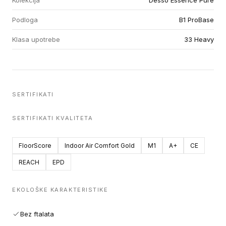
Kolekcija
Desso Essence Pure
Podloga
B1 ProBase
Klasa upotrebe
33 Heavy
SERTIFIKATI
SERTIFIKATI KVALITETA
FloorScore
Indoor Air Comfort Gold
M1
A+
CE
REACH
EPD
EKOLOŠKE KARAKTERISTIKE
Bez ftalata