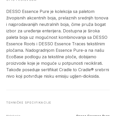
DESSO Essence Pure je kolekcija sa paletom
živopisnih akcentnih boja, prelaznih srednjih tonova
i najprodavanijih neutralnih boja, čime pruža bogat
izbor za uređenje enterijera. Dostupna je široka
paleta boja uz mogućnost kombinovanja sa DESSO
Essence Roots i DESSO Essence Traces tekstilnim
pločama. Nadogradnjom Essence Pure-a na našu
EcoBase podlogu za tekstilne ploče, dobijamo
proizvode koje je moguće u potpunosti reciklirati.
Takođe poseduje sertifikat Cradle to Cradle® srebrni
nivo koji potvrđuje nisku emisiju ugljen-dioksida.
TEHNIČKE SPECIFIKACIJE