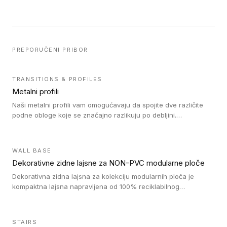
PREPORUČENI PRIBOR
TRANSITIONS & PROFILES
Metalni profili
Naši metalni profili vam omogućavaju da spojite dve različite
podne obloge koje se značajno razlikuju po debljini.
Jednostavni su za ugradnju i ne ometaju kretanje zahvaljujući
velikom nagibu. Mogu da se koriste za ublažavanje razlike u
debljini do 8mm. Naši metalni profili mogu da se koriste u
WALL BASE
oblastima sa velikom cirkulacijom.
Dekorativne zidne lajsne za NON-PVC modularne ploče
Dekorativna zidna lajsna za kolekciju modularnih ploča je
kompaktna lajsna napravljena od 100% reciklabilnog
polistirena, sa najmanje 30% recikliranog materijala.
STAIRS