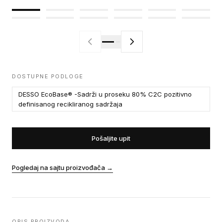
DOSTUPNE PODLOGE
DESSO EcoBase® -Sadrži u proseku 80% C2C pozitivno
definisanog recikliranog sadržaja
Pošaljite upit
Pogledaj na sajtu proizvođača
→
OPIS PROIZVODA