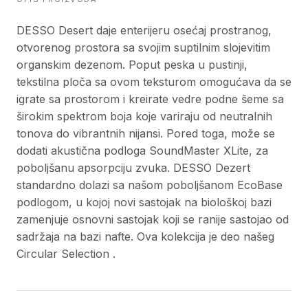
DESSO Desert daje enterijeru osećaj prostranog,
otvorenog prostora sa svojim suptilnim slojevitim
organskim dezenom. Poput peska u pustinji,
tekstilna ploča sa ovom teksturom omogućava da se
igrate sa prostorom i kreirate vedre podne šeme sa
širokim spektrom boja koje variraju od neutralnih
tonova do vibrantnih nijansi. Pored toga, može se
dodati akustična podloga SoundMaster XLite, za
poboljšanu apsorpciju zvuka. DESSO Dezert
standardno dolazi sa našom poboljšanom EcoBase
podlogom, u kojoj novi sastojak na biološkoj bazi
zamenjuje osnovni sastojak koji se ranije sastojao od
sadržaja na bazi nafte. Ova kolekcija je deo našeg
Circular Selection .