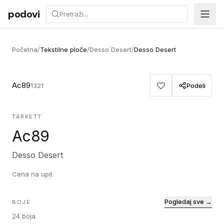
Preskoči na sadržaj
podovi
Početna
/
Tekstilne ploče
/
Desso Desert
/
Desso Desert
Ac89
1321
Podeli
TARKETT
Ac89
Desso Desert
Cena na upit
Pogledaj sve →
BOJE
24
boja