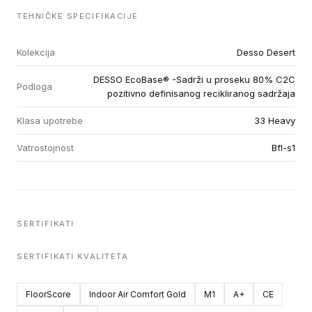
TEHNIČKE SPECIFIKACIJE
Kolekcija
Desso Desert
DESSO EcoBase® -Sadrži u proseku 80% C2C
Podloga
pozitivno definisanog recikliranog sadržaja
Klasa upotrebe
33 Heavy
Vatrostojnost
Bfl-s1
SERTIFIKATI
SERTIFIKATI KVALITETA
FloorScore
Indoor Air Comfort Gold
M1
A+
CE