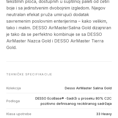
tekstilnih ploča, dostupnih u suptilnoj paleti od četiri
boje i sa jedinstvenim dvobojnim izgledom. Njegov
neutralan efekat pruža umirujući dodatak
savremenim poslovnim enterijerima – kako velikim,
tako i malim. DESSO AirMasterSalina Gold dizajniran
je tako da se perfektno kombinuje se sa DESSO
AirMaster Nazca Gold i DESSO AirMaster Tierra
Gold.
TEHNIČKE SPECIFIKACIJE
Kolekcija
Desso AirMaster Salina Gold
DESSO EcoBase® -Sadrži u proseku 80% C2C
Podloga
pozitivno definisanog recikliranog sadržaja
Klasa upotrebe
33 Heavy