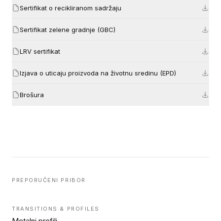
Sertifikat o recikliranom sadržaju
Sertifikat zelene gradnje (GBC)
LRV sertifikat
Izjava o uticaju proizvoda na životnu sredinu (EPD)
Brošura
PREPORUČENI PRIBOR
TRANSITIONS & PROFILES
Metalni profili