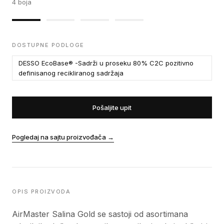
4
boja
DOSTUPNE PODLOGE
DESSO EcoBase® -Sadrži u proseku 80% C2C pozitivno
definisanog recikliranog sadržaja
Pošaljite upit
Pogledaj na sajtu proizvođača
→
OPIS PROIZVODA
AirMaster Salina Gold se sastoji od asortimana