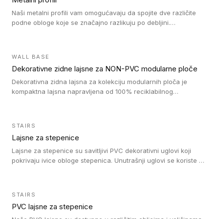
Naši metalni profili vam omogućavaju da spojite dve različite
podne obloge koje se značajno razlikuju po debljini.
Jednostavni su za ugradnju i ne ometaju kretanje zahvaljujući
velikom nagibu. Mogu da se koriste za ublažavanje razlike u
debljini do 8mm. Naši metalni profili mogu da se koriste u
WALL BASE
oblastima sa velikom cirkulacijom.
Dekorativne zidne lajsne za NON-PVC modularne ploče
Dekorativna zidna lajsna za kolekciju modularnih ploča je
kompaktna lajsna napravljena od 100% reciklabilnog
polistirena, sa najmanje 30% recikliranog materijala.
STAIRS
Lajsne za stepenice
Lajsne za stepenice su savitljivi PVC dekorativni uglovi koji
pokrivaju ivice obloge stepenica. Unutrašnji uglovi se koriste za
zaštitu donjeg dela zida duže stepeništa. Spoljašnji uglovi se
koriste da se zaštite i sakriju ivice obloge stepenica. Ovi uglovi
stepenica su osmišljeni tako da formiraju glatku i atraktivnu
STAIRS
ivicu. Kompatibilni su sa heterogenim i homogenim vinilnim
PVC lajsne za stepenice
podovima i Tarkett Tapiflex oblogama za stepenice.