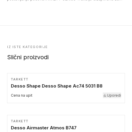
formatu.
upotrebu kod podovima iz Excellence Genius loose-lay
kolekcije.
IZ ISTE KATEGORIJE
Slični proizvodi
TARKETT
Desso Shape Desso Shape Ac74 5031 B8
Cena na upit
Uporedi
TARKETT
Desso Airmaster Atmos B747