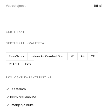
Vatrostojnost
Bfl-s1
SERTIFIKATI
SERTIFIKATI KVALITETA
FloorScore
Indoor Air Comfort Gold
M1
A+
CE
REACH
EPD
EKOLOŠKE KARAKTERISTIKE
Bez ftalata
100% reciklabilno
Smanjenje buke