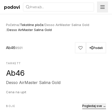
Preskoči na sadržaj
podovi
Početna
/
Tekstilne ploče
/
Desso AirMaster Salina Gold
/
Desso AirMaster Salina Gold
Ab46
9501
Podeli
TARKETT
Ab46
Desso AirMaster Salina Gold
Cena na upit
Pogledaj sve →
BOJE