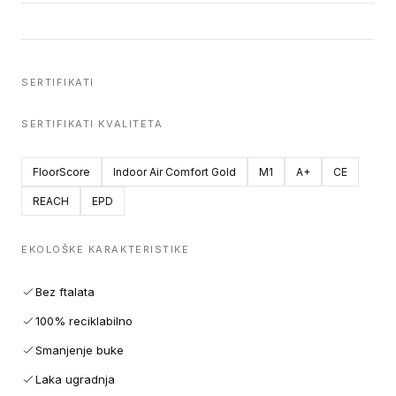
SERTIFIKATI
SERTIFIKATI KVALITETA
FloorScore
Indoor Air Comfort Gold
M1
A+
CE
REACH
EPD
EKOLOŠKE KARAKTERISTIKE
Bez ftalata
100% reciklabilno
Smanjenje buke
Laka ugradnja