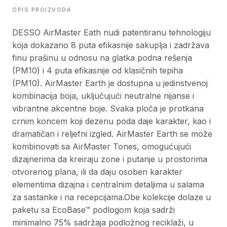
OPIS PROIZVODA
DESSO AirMaster Eath nudi patentiranu tehnologiju
koja dokazano 8 puta efikasnije sakuplja i zadržava
finu prašinu u odnosu na glatka podna rešenja
(PM10) i 4 puta efikasnije od klasičnih tepiha
(PM10). AirMaster Earth je dostupna u jedinstvenoj
kombinacija boja, uključujući neutralne nijanse i
vibrantne akcentne boje. Svaka ploča je protkana
crnim koncem koji dezenu poda daje karakter, kao i
dramatičan i reljefni izgled. AirMaster Earth se može
kombinovati sa AirMaster Tones, omogućujući
dizajnerima da kreiraju zone i putanje u prostorima
otvorenog plana, ili da daju osoben karakter
elementima dizajna i centralnim detaljima u salama
za sastanke i na recepcijama.Obe kolekcije dolaze u
paketu sa EcoBase™ podlogom koja sadrži
minimalno 75% sadržaja podložnog reciklaži, u