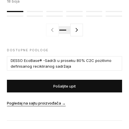
18
boja
DOSTUPNE PODLOGE
DESSO EcoBase® -Sadrži u proseku 80% C2C pozitivno
definisanog recikliranog sadržaja
Pošaljite upit
Pogledaj na sajtu proizvođača
→