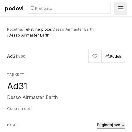
Preskoči na sadržaj
podovi
Početna
/
Tekstilne ploče
/
Desso Airmaster Earth
/
Desso Airmaster Earth
Ad31
1960
Podeli
TARKETT
Ad31
Desso Airmaster Earth
Cena na upit
Pogledaj sve →
BOJE