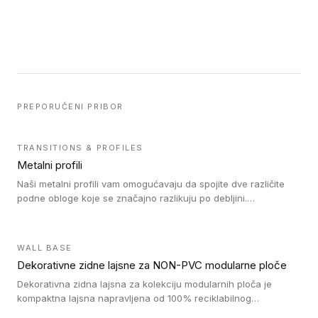
PREPORUČENI PRIBOR
TRANSITIONS & PROFILES
Metalni profili
Naši metalni profili vam omogućavaju da spojite dve različite
podne obloge koje se značajno razlikuju po debljini.
Jednostavni su za ugradnju i ne ometaju kretanje zahvaljujući
velikom nagibu. Mogu da se koriste za ublažavanje razlike u
debljini do 8mm. Naši metalni profili mogu da se koriste u
WALL BASE
oblastima sa velikom cirkulacijom.
Dekorativne zidne lajsne za NON-PVC modularne ploče
Dekorativna zidna lajsna za kolekciju modularnih ploča je
kompaktna lajsna napravljena od 100% reciklabilnog
polistirena, sa najmanje 30% recikliranog materijala.