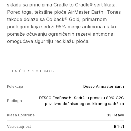
skladu sa principima Cradle to Cradle® sertifikata.
Pored toga, tekstilne ploče AirMaster Earth i Tones
takođe dolaze sa Colback® Gold, primarnom
podlogom koja sadrži 95% manje antimona i tako
pomaže očuvanju ograničenih rezervi antimona i
omogućava sigurniju reciklažu ploča.
TEHNIČKE SPECIFIKACIJE
Kolekcija
Desso Airmaster Earth
DESSO EcoBase® -Sadrži u proseku 80% C2C
Podloga
pozitivno definisanog recikliranog sadržaja
Klasa upotrebe
33 Heavy
Vatrostojnost
Bfl-s1