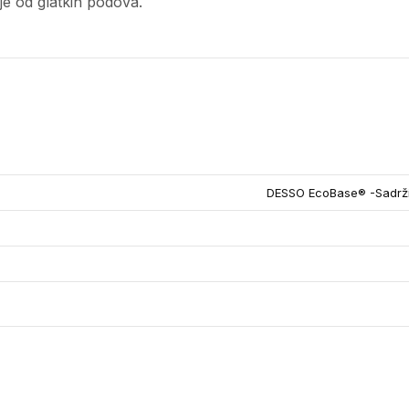
ije od glatkih podova.
DESSO EcoBase® -Sadrži 