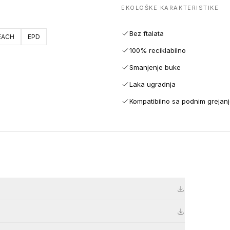
EKOLOŠKE KARAKTERISTIKE
Bez ftalata
EACH
EPD
100% reciklabilno
Smanjenje buke
Laka ugradnja
Kompatibilno sa podnim grejan