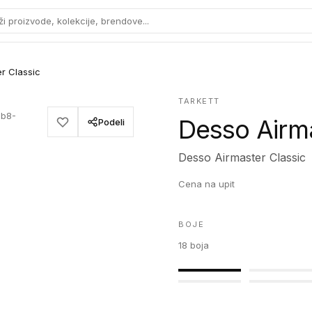
ži proizvode, kolekcije, brendove...
r Classic
TARKETT
-b8-
Desso Airm
Podeli
Desso Airmaster Classic
Cena na upit
BOJE
18
boja