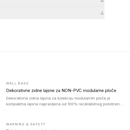
WALL BASE
Dekorativne zidne lajsne za NON-PVC modularne ploče
Dekorativna zidna lajsna za kolekciju modularnih ploča je
kompaktna lajsna napravljena od 100% reciklabilnog polistirena,
sa najmanje 30% recikliranog materijala.
WARNING & SAFETY