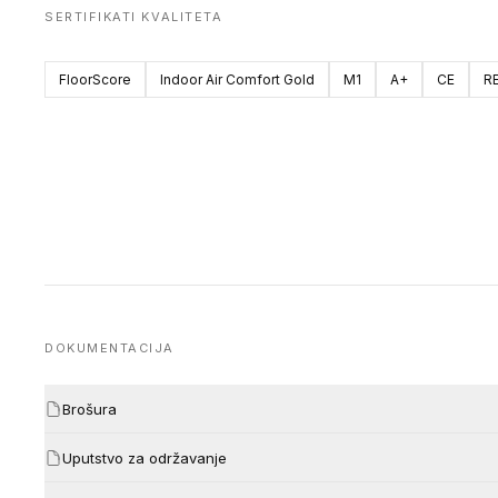
SERTIFIKATI KVALITETA
FloorScore
Indoor Air Comfort Gold
M1
A+
CE
R
DOKUMENTACIJA
Brošura
Uputstvo za održavanje