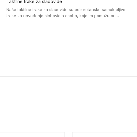
Taktilne trake za slabovide
Naše taktilne trake za slabovide su poliuretanske samolepljive
trake za navođenje slabovidih osoba, koje im pomažu pri
kretanju u prostoru. Ravne trake omogućavaju slabovidim
osobama da prate putanju pomoću belog štapa. Ove taktilne
trake su kompatibilne sa homogenim i heterogenim vinilnim
podovima, LVT lepljenim pločicama i linoleumom.