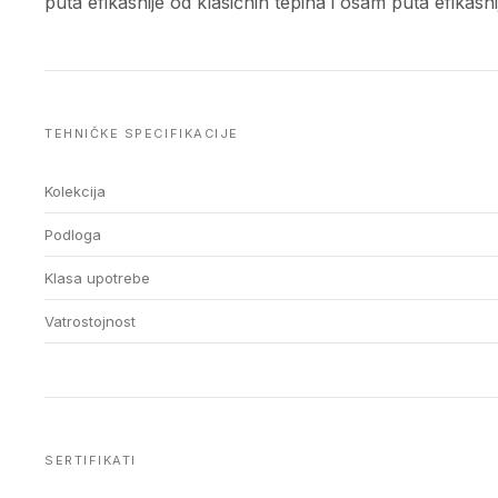
puta efikasnije od klasičnih tepiha i osam puta efikasn
TEHNIČKE SPECIFIKACIJE
Kolekcija
Podloga
Klasa upotrebe
Vatrostojnost
SERTIFIKATI