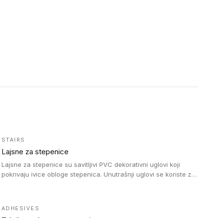
STAIRS
Lajsne za stepenice
Lajsne za stepenice su savitljivi PVC dekorativni uglovi koji
pokrivaju ivice obloge stepenica. Unutrašnji uglovi se koriste za
zaštitu donjeg dela zida duže stepeništa. Spoljašnji uglovi se
koriste da se zaštite i sakriju ivice obloge stepenica. Ovi uglovi
stepenica su osmišljeni tako da formiraju glatku i atraktivnu
ADHESIVES
ivicu. Kompatibilni su sa heterogenim i homogenim vinilnim