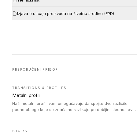
Izjava o uticaju proizvoda na životnu sredinu (EPD)
PREPORUČENI PRIBOR
TRANSITIONS & PROFILES
Metalni profili
Naši metalni profili vam omogućavaju da spojite dve različite
podne obloge koje se značajno razlikuju po debljini. Jednostavni
su za ugradnju i ne ometaju kretanje zahvaljujući velikom
nagibu. Mogu da se koriste za ublažavanje razlike u debljini do
8mm. Naši metalni profili mogu da se koriste u oblastima sa
STAIRS
velikom cirkulacijom.