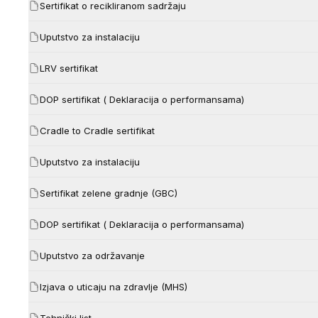
Sertifikat o recikliranom sadržaju
Uputstvo za instalaciju
LRV sertifikat
DOP sertifikat ( Deklaracija o performansama)
Cradle to Cradle sertifikat
Uputstvo za instalaciju
Sertifikat zelene gradnje (GBC)
DOP sertifikat ( Deklaracija o performansama)
Uputstvo za održavanje
Izjava o uticaju na zdravlje (MHS)
Tehnički list