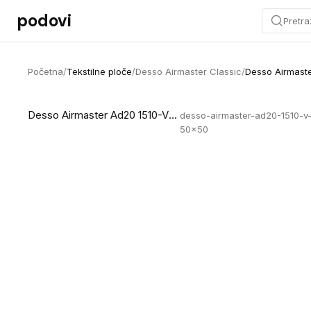
Preskoči na sadržaj
podovi
Pretra
Početna
/
Tekstilne ploče
/
Desso Airmaster Classic
/
Desso Airmaste
Desso Airmaster Ad20 1510-V B8
desso-airmaster-ad20-1510-v
50x50