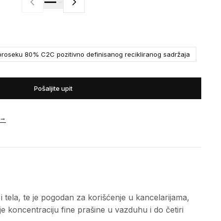
roseku 80% C2C pozitivno definisanog recikliranog sadržaja
Pošaljite upit
→
tela, te je pogodan za korišćenje u kancelarijama,
koncentraciju fine prašine u vazduhu i do četiri