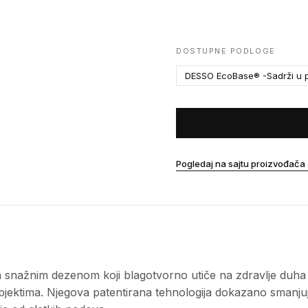
DOSTUPNE PODLOGE
DESSO EcoBase® -Sadrži u p
Pogledaj na sajtu proizvođača
snažnim dezenom koji blagotvorno utiče na zdravlje duha i 
ektima. Njegova patentirana tehnologija dokazano smanjuje 