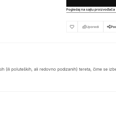
Pogledaj na sajtu proizvođača
Uporedi
Pod
h (ili poluteških, ali redovno podizanih) tereta, čime se izb