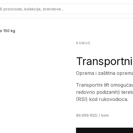
ži proizvode, kolekcije, brendove...
do 150 kg
ROMUS
Transportni 
Oprema i zaštitna oprem
Transportni lift omogućav
redovno podizanih) tereta
(RSI) kod rukovodioca.
89.999
RSD
/ kom