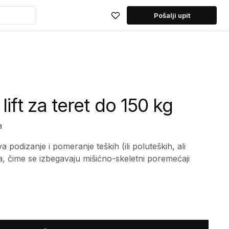
Pošalji upit
lift za teret do 150 kg
a
a podizanje i pomeranje teških (ili poluteških, ali
, čime se izbegavaju mišićno-skeletni poremećaji