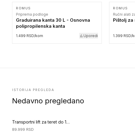
ROMUS
ROMUS
Priprema podloge
Ručni alati 
Graduirana kanta 30 L - Osnovna
Pištolj za
polipropilenska kanta
1.499 RSD/kom
Uporedi
1.399 RSD/
ISTORIJA PREGLEDA
Nedavno pregledano
Transportni lift za teret do 150 kg (Oprema i zaštitna oprema)
89.999
RSD