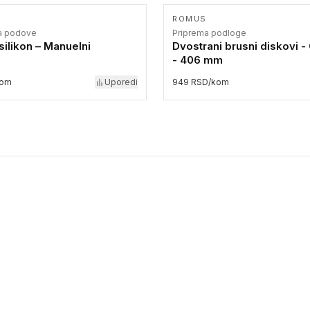
ROMUS
za podove
Priprema podloge
 silikon – Manuelni
Dvostrani brusni diskovi -
- 406 mm
kom
Uporedi
949 RSD/kom