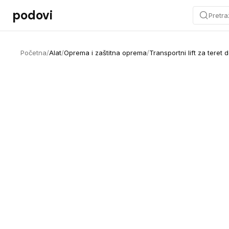
Preskoči na sadržaj
podovi
Pretra
Početna
/
Alat
/
Oprema i zaštitna oprema
/
Transportni lift za teret 