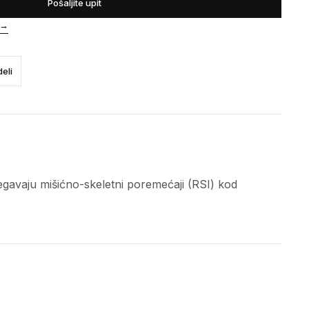
Pošaljite upit
→
eli
egavaju mišićno-skeletni poremećaji (RSI) kod