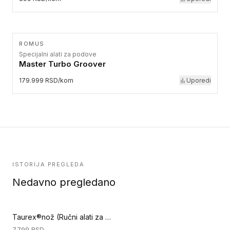
ROMUS
Specijalni alati za podove
Master Turbo Groover
179.999 RSD/kom
Uporedi
ISTORIJA PREGLEDA
Nedavno pregledano
Taurex®nož (Ručni alati za podove)
7.799
RSD