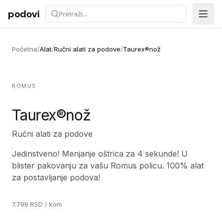
Preskoči na sadržaj
podovi
Početna
/
Alat
/
Ručni alati za podove
/
Taurex®nož
ROMUS
Taurex®nož
Ručni alati za podove
Jedinstveno! Menjanje oštrica za 4 sekunde! U
blister pakovanju za vašu Romus policu. 100% alat
za postavljanje podova!
7.799
RSD
/ kom