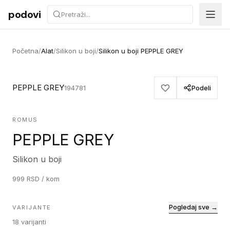
Preskoči na sadržaj
podovi
Početna
/
Alat
/
Silikon u boji
/
Silikon u boji PEPPLE GREY
PEPPLE GREY
194781
Podeli
ROMUS
PEPPLE GREY
Silikon u boji
999
RSD
/ kom
Pogledaj sve →
VARIJANTE
18
varijanti