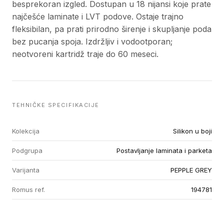
besprekoran izgled. Dostupan u 18 nijansi koje prate
najčešće laminate i LVT podove. Ostaje trajno
fleksibilan, pa prati prirodno širenje i skupljanje poda
bez pucanja spoja. Izdržljiv i vodootporan;
neotvoreni kartridž traje do 60 meseci.
TEHNIČKE SPECIFIKACIJE
Kolekcija
Silikon u boji
Podgrupa
Postavljanje laminata i parketa
Varijanta
PEPPLE GREY
Romus ref.
194781