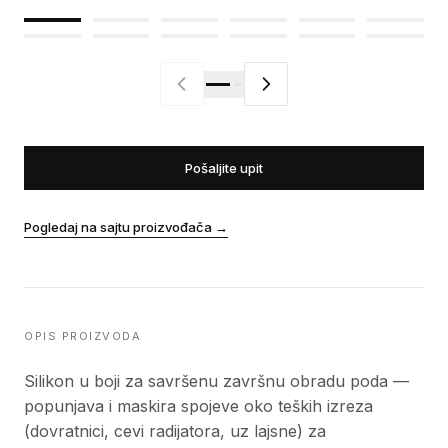
Pošaljite upit
Pogledaj na sajtu proizvođača
→
OPIS PROIZVODA
Silikon u boji za savršenu završnu obradu poda —
popunjava i maskira spojeve oko teških izreza
(dovratnici, cevi radijatora, uz lajsne) za