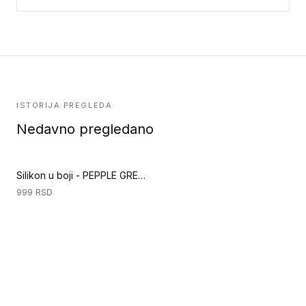
ISTORIJA PREGLEDA
Nedavno pregledano
Silikon u boji - PEPPLE GREY (Specijalni alati za podove)
999
RSD