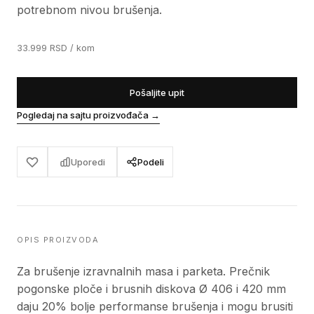
potrebnom nivou brušenja.
33.999
RSD
/ kom
Pošaljite upit
Pogledaj na sajtu proizvođača
→
Uporedi
Podeli
OPIS PROIZVODA
Za brušenje izravnalnih masa i parketa. Prečnik
pogonske ploče i brusnih diskova Ø 406 i 420 mm
daju 20% bolje performanse brušenja i mogu brusiti