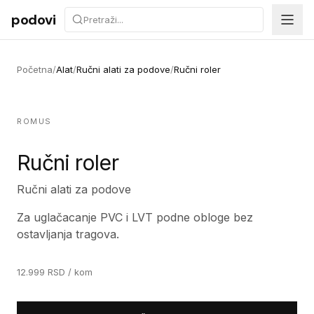
Preskoči na sadržaj
podovi
Početna
/
Alat
/
Ručni alati za podove
/
Ručni roler
ROMUS
Ručni roler
Ručni alati za podove
Za uglačacanje PVC i LVT podne obloge bez
ostavljanja tragova.
12.999
RSD
/ kom