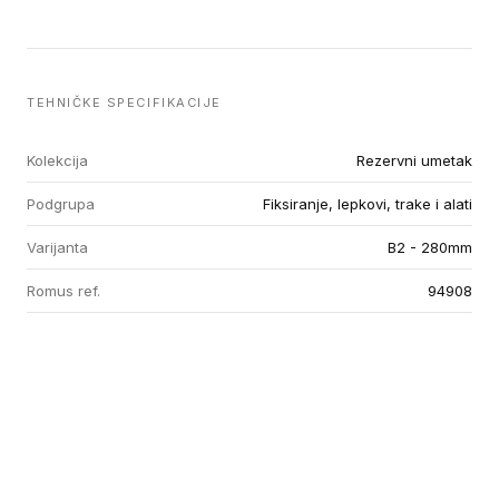
TEHNIČKE SPECIFIKACIJE
Kolekcija
Rezervni umetak
Podgrupa
Fiksiranje, lepkovi, trake i alati
Varijanta
B2 - 280mm
Romus ref.
94908