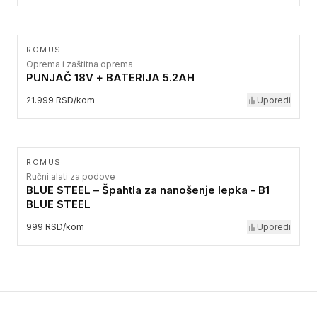
ROMUS
Oprema i zaštitna oprema
PUNJAČ 18V + BATERIJA 5.2AH
21.999 RSD/kom
Uporedi
ROMUS
Ručni alati za podove
BLUE STEEL – Špahtla za nanošenje lepka - B1
BLUE STEEL
999 RSD/kom
Uporedi