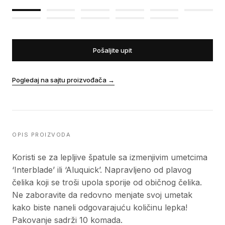
Pošaljite upit
Pogledaj na sajtu proizvođača
→
OPIS PROIZVODA
Koristi se za lepljive špatule sa izmenjivim umetcima
‘Interblade’ ili ‘Aluquick’. Napravljeno od plavog
čelika koji se troši upola sporije od običnog čelika.
Ne zaboravite da redovno menjate svoj umetak
kako biste naneli odgovarajuću količinu lepka!
Pakovanje sadrži 10 komada.