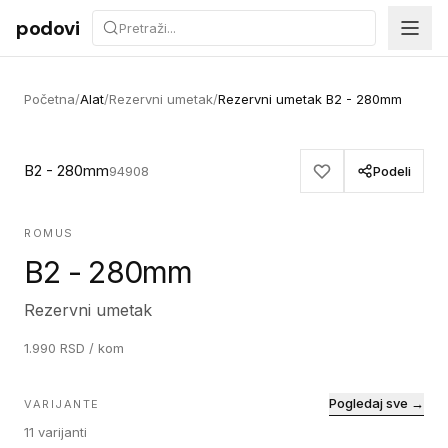
Preskoči na sadržaj
podovi
Početna
/
Alat
/
Rezervni umetak
/
Rezervni umetak B2 - 280mm
B2 - 280mm
94908
Podeli
ROMUS
B2 - 280mm
Rezervni umetak
1.990
RSD
/ kom
Pogledaj sve →
VARIJANTE
11
varijanti