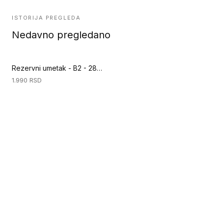
ISTORIJA PREGLEDA
Nedavno pregledano
Rezervni umetak - B2 - 280mm (Ručni alati za podove)
1.990
RSD