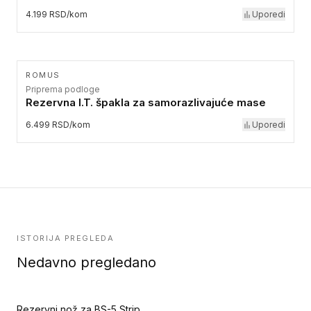
4.199 RSD/kom
Uporedi
ROMUS
Priprema podloge
Rezervna I.T. špakla za samorazlivajuće mase
6.499 RSD/kom
Uporedi
ISTORIJA PREGLEDA
Nedavno pregledano
Rezervni nož za BS-5 Striper - Rezervni nož 1 mm (Priprema podloge)