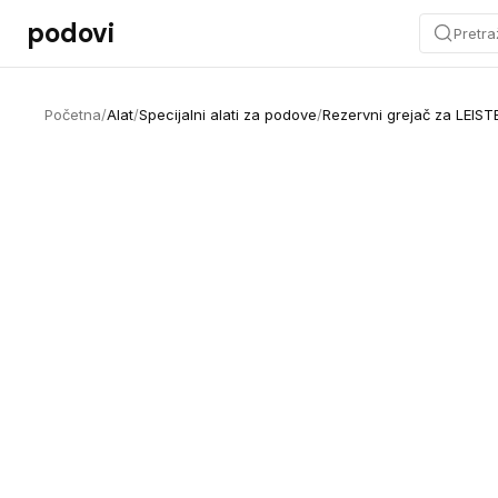
Preskoči na sadržaj
podovi
Pretra
Početna
/
Alat
/
Specijalni alati za podove
/
Rezervni grejač za LEIS