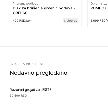
Priprema podloge
Oprema i za
Disk za brušenje drvenih podova -
ROMBOX-6
GRIT 60
499 RSD/kom
Uporedi
6.699 RSD/
ISTORIJA PREGLEDA
Nedavno pregledano
Rezervni grejač za LEISTER ELECTRON fen za varenje (Specijalni alati za podove)
32.499
RSD