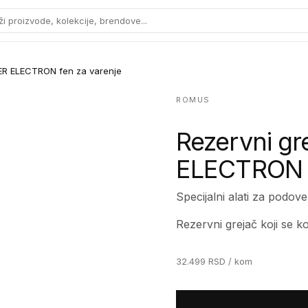
ži proizvode, kolekcije, brendove...
TER ELECTRON fen za varenje
ROMUS
Rezervni gr
ELECTRON f
Specijalni alati za podove
Rezervni grejač koji se 
32.499
RSD
/ kom