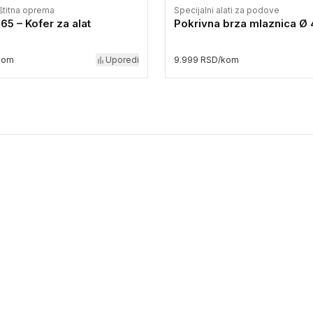
štitna oprema
Specijalni alati za podove
5 – Kofer za alat
Pokrivna brza mlaznica Ø
kom
Uporedi
9.999 RSD/kom