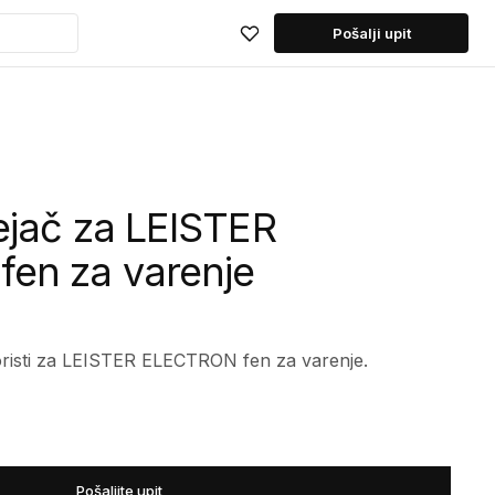
Pošalji upit
ejač za LEISTER
en za varenje
koristi za LEISTER ELECTRON fen za varenje.
Pošaljite upit