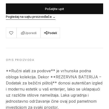
Pošaljite upit
Pogledaj na sajtu proizvođača
→
Uporedi
Podeli
OPIS PROIZVODA
**Ručni alati za podove** je vrhunska podna
obloga kolekcija. Dekor **REZERVNA BATERIJA –
Dodatak za bežični pištolj** donosi autentičan izgled
i modernu estetik u vaš enterijer, lako se uklapajući
uz različite stilove nameštaja. Laka ugradnja i
jednostavno održavanje čine ovaj pod pametnom
investicijom za svaki prostor.