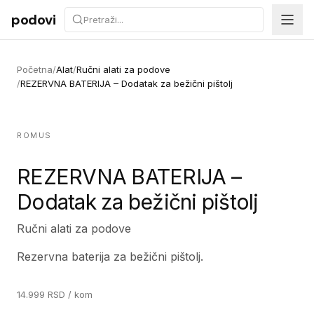
Preskoči na sadržaj
podovi
Početna
/
Alat
/
Ručni alati za podove
/
REZERVNA BATERIJA – Dodatak za bežični pištolj
ROMUS
REZERVNA BATERIJA –
Dodatak za bežični pištolj
Ručni alati za podove
Rezervna baterija za bežični pištolj.
14.999
RSD
/ kom