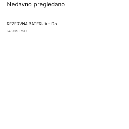
Nedavno pregledano
REZERVNA BATERIJA – Dodatak za bežični pištolj (Ručni alati za podove)
14.999
RSD