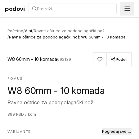
Preskoči na sadržaj
podovi
Početna
/
Alat
/
Ravne oštrice za podopolagački nož
/
Ravne oštrice za podopolagački nož W8 60mm - 10 komada
W8 60mm - 10 komada
692139
Podeli
ROMUS
W8 60mm - 10 komada
Ravne oštrice za podopolagački nož
899
RSD
/ kom
Pogledaj sve →
VARIJANTE