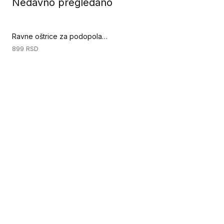
Nedavno pregledano
Ravne oštrice za podopolagački nož - W8 60mm - 10 komada (Ručni alati za podove)
899
RSD