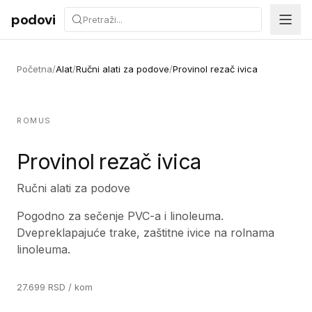
Preskoči na sadržaj
podovi
Početna
/
Alat
/
Ručni alati za podove
/
Provinol rezač ivica
ROMUS
Provinol rezač ivica
Ručni alati za podove
Pogodno za sečenje PVC-a i linoleuma.
Dvepreklapajuće trake, zaštitne ivice na rolnama
linoleuma.
27.699
RSD
/ kom