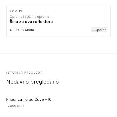
ROMUS
Oprema i zaštitna oprema
Šina za dva reflektora
4.999 RSD/kom
Uporedi
ISTORIJA PREGLEDA
Nedavno pregledano
Pribor za Turbo Cove – 10 rezervnih oštrica (Specijalni alati za podove)
17.499
RSD