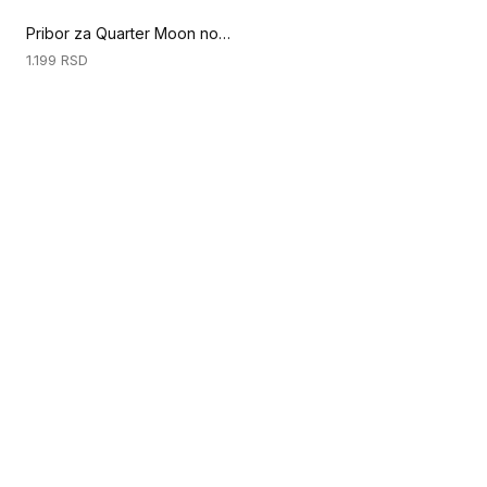
Pribor za Quarter Moon nož – Vodič za obrezivanje (Specijalni alati za podove)
1.199
RSD