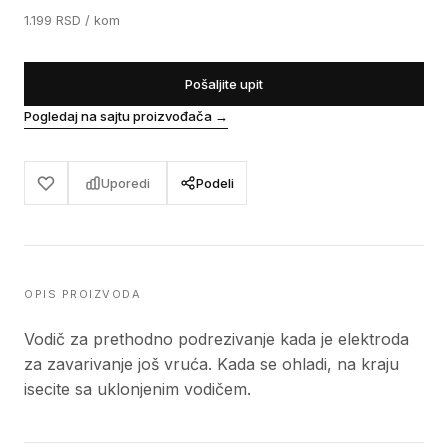
1.199
RSD
/ kom
Pošaljite upit
Pogledaj na sajtu proizvođača
→
Uporedi
Podeli
OPIS PROIZVODA
Vodič za prethodno podrezivanje kada je elektroda
za zavarivanje još vruća. Kada se ohladi, na kraju
isecite sa uklonjenim vodičem.