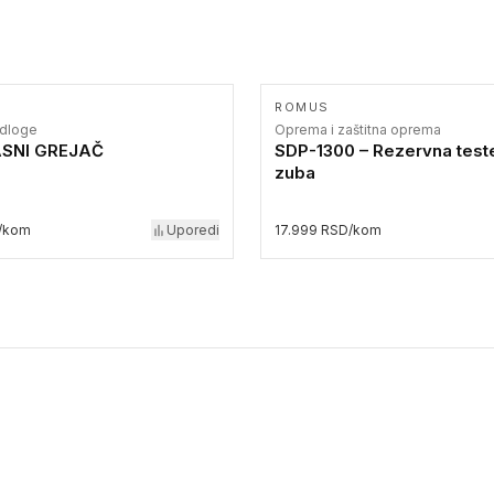
ROMUS
odloge
Oprema i zaštitna oprema
ASNI GREJAČ
SDP-1300 – Rezervna test
zuba
/kom
Uporedi
17.999 RSD/kom