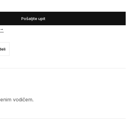
Pošaljite upit
→
eli
njenim vodičem.