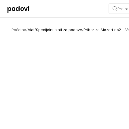
Preskoči na sadržaj
podovi
Pretra
Početna
/
Alat
/
Specijalni alati za podove
/
Pribor za Mozart nož – V