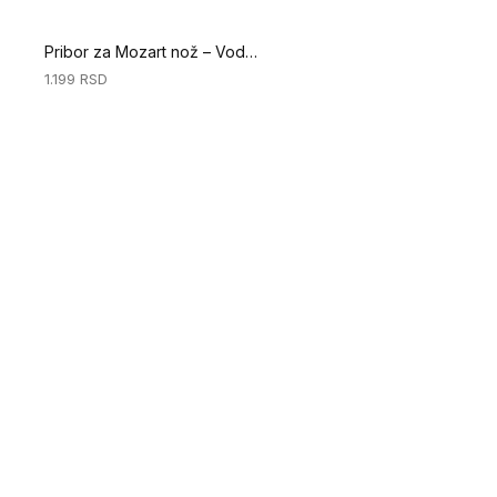
Pribor za Mozart nož – Vodič za obrezivanje - Vodič za obrezivanje 0,7 mm (Specijalni alati za podove)
1.199
RSD