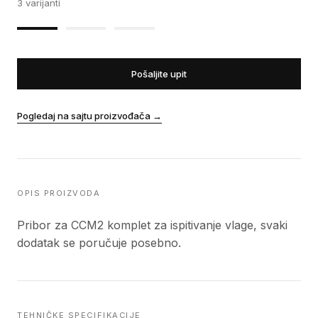
3
varijanti
Pošaljite upit
Pogledaj na sajtu proizvođača
→
OPIS PROIZVODA
Pribor za CCM2 komplet za ispitivanje vlage, svaki
dodatak se poručuje posebno.
TEHNIČKE SPECIFIKACIJE