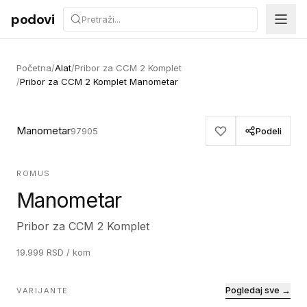
Preskoči na sadržaj
podovi
Početna
/
Alat
/
Pribor za CCM 2 Komplet
/
Pribor za CCM 2 Komplet Manometar
Manometar
97905
Podeli
ROMUS
Manometar
Pribor za CCM 2 Komplet
19.999
RSD
/ kom
Pogledaj sve →
VARIJANTE