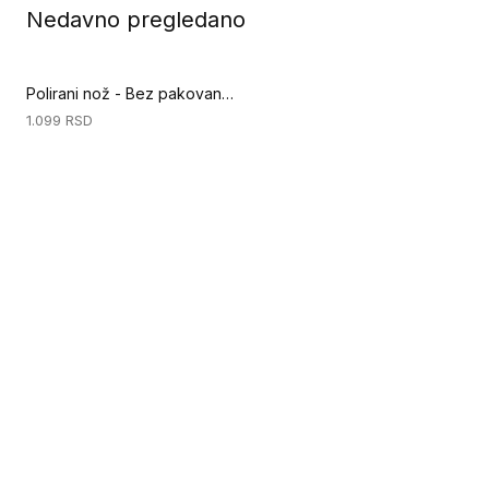
Nedavno pregledano
Polirani nož - Bez pakovanja (Ručni alati za podove)
1.099
RSD