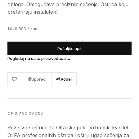
obloga. Omogućava preciznije sečenje. Oštrica koju
preferiraju instalateri!
1.049
RSD
/ kom
Pošaljite upit
Pogledaj na sajtu proizvođača
→
Uporedi
Podeli
OPIS PROIZVODA
Rezervne oštrice za Olfa skalpele. Vrhunski kvalitet
OLFA profesionalnih oštrica i oštriji ugao sečenja za