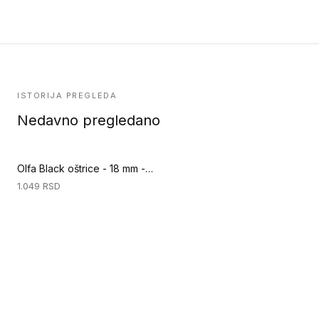
ISTORIJA PREGLEDA
Nedavno pregledano
Olfa Black oštrice - 18 mm - 10 komada (Ručni alati za podove)
1.049
RSD