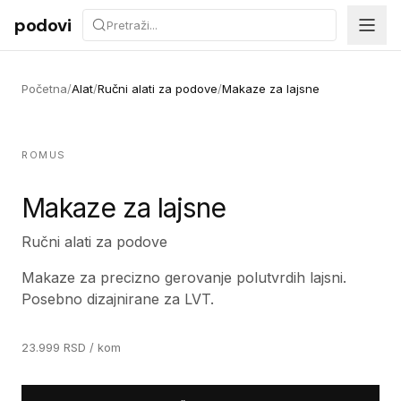
Preskoči na sadržaj
podovi
Početna
/
Alat
/
Ručni alati za podove
/
Makaze za lajsne
ROMUS
Makaze za lajsne
Ručni alati za podove
Makaze za precizno gerovanje polutvrdih lajsni.
Posebno dizajnirane za LVT.
23.999
RSD
/ kom