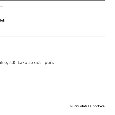
→
eli
o, itd). Lako se čisti i puni.
Ručni alati za podove