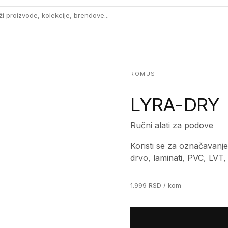
ži proizvode, kolekcije, brendove...
ROMUS
LYRA-DRY
Ručni alati za podove
Koristi se za označavanje 
drvo, laminati, PVC, LVT, p
1.999
RSD
/ kom