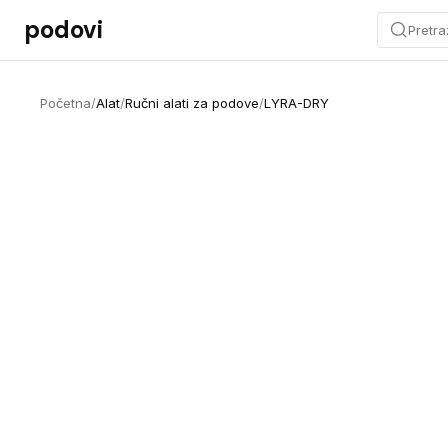
Preskoči na sadržaj
podovi
Pretra
Početna
/
Alat
/
Ručni alati za podove
/
LYRA-DRY