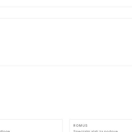
ROMUS
odloge
Specijalni alati za podove