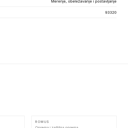
Merenje, obeležavanje i postavljanje
93320
ROMUS
Oprema i zaštitna oprema