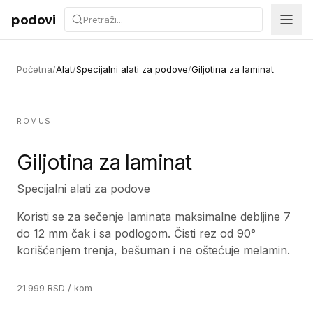
Preskoči na sadržaj
podovi
Početna
/
Alat
/
Specijalni alati za podove
/
Giljotina za laminat
ROMUS
Giljotina za laminat
Specijalni alati za podove
Koristi se za sečenje laminata maksimalne debljine 7
do 12 mm čak i sa podlogom. Čisti rez od 90°
korišćenjem trenja, bešuman i ne oštećuje melamin.
21.999
RSD
/ kom