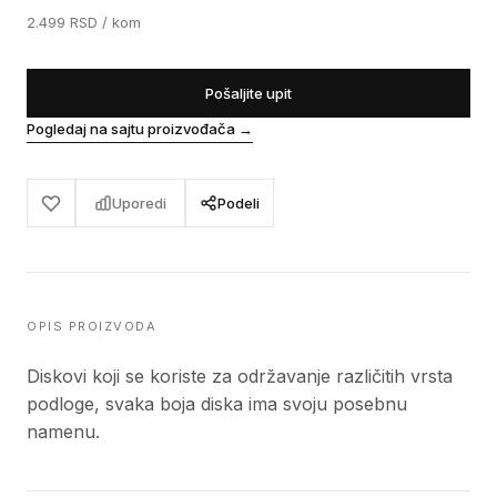
2.499
RSD
/ kom
Pošaljite upit
Pogledaj na sajtu proizvođača
→
Uporedi
Podeli
OPIS PROIZVODA
Diskovi koji se koriste za održavanje različitih vrsta
podloge, svaka boja diska ima svoju posebnu
namenu.