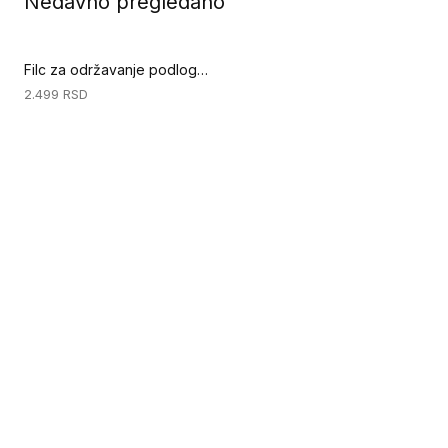
Nedavno pregledano
Filc za održavanje podloge - CRVENI filc 430mm (Priprema podloge)
2.499
RSD