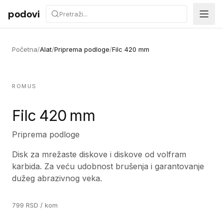
Preskoči na sadržaj
podovi
Početna
/
Alat
/
Priprema podloge
/
Filc 420 mm
ROMUS
Filc 420 mm
Priprema podloge
Disk za mrežaste diskove i diskove od volfram
karbida. Za veću udobnost brušenja i garantovanje
dužeg abrazivnog veka.
799
RSD
/ kom