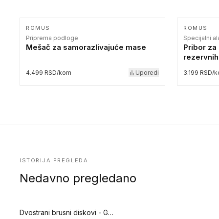
ROMUS
ROMUS
Priprema podloge
Specijalni a
Mešač za samorazlivajuće mase
Pribor za 
rezervnih
4.499 RSD/kom
Uporedi
3.199 RSD/
ISTORIJA PREGLEDA
Nedavno pregledano
Dvostrani brusni diskovi - GRIT 100 - 420 mm (Priprema podloge)