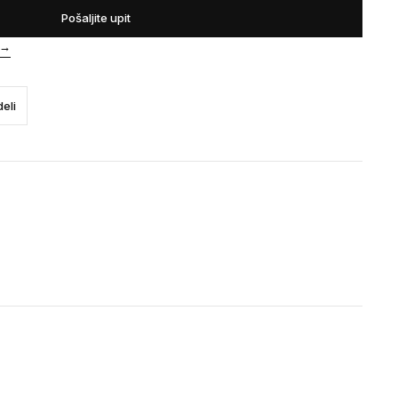
Pošaljite upit
→
eli