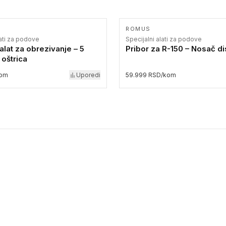
ROMUS
lati za podove
Specijalni alati za podove
alat za obrezivanje – 5
Pribor za R-150 – Nosač d
 oštrica
kom
Uporedi
59.999 RSD/kom