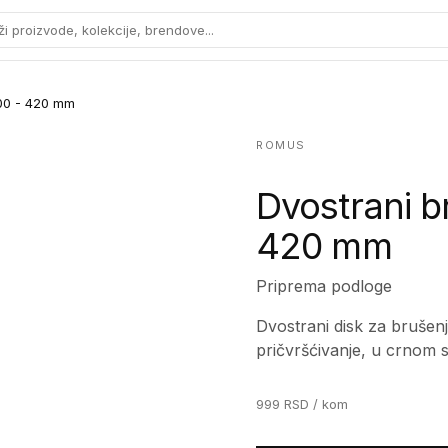
ži proizvode, kolekcije, brendove...
100 - 420 mm
ROMUS
Dvostrani br
420 mm
Priprema podloge
Dvostrani disk za bruše
pričvršćivanje, u crnom s
999
RSD
/ kom