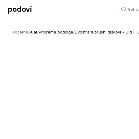
Preskoči na sadržaj
podovi
Pretra
Početna
/
Alat
/
Priprema podloge
/
Dvostrani brusni diskovi - GRIT 