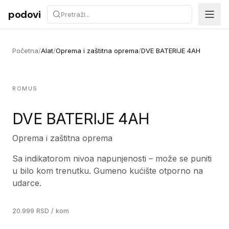
Preskoči na sadržaj
podovi
Početna
/
Alat
/
Oprema i zaštitna oprema
/
DVE BATERIJE 4AH
ROMUS
DVE BATERIJE 4AH
Oprema i zaštitna oprema
Sa indikatorom nivoa napunjenosti – može se puniti
u bilo kom trenutku. Gumeno kućište otporno na
udarce.
20.999
RSD
/ kom