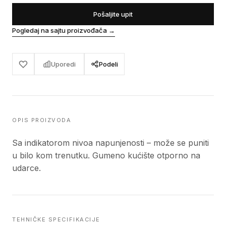
Pošaljite upit
Pogledaj na sajtu proizvođača
→
Uporedi
Podeli
OPIS PROIZVODA
Sa indikatorom nivoa napunjenosti – može se puniti
u bilo kom trenutku. Gumeno kućište otporno na
udarce.
TEHNIČKE SPECIFIKACIJE