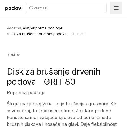
Preskoči na sadržaj
podovi
Početna
/
Alat
/
Priprema podloge
/
Disk za brušenje drvenih podova - GRIT 80
ROMUS
Disk za brušenje drvenih
podova - GRIT 80
Priprema podloge
Što je manji broj zrna, to je brušenje agresivnije, što
je veći broj, to je brušenje finije. Za stare podove
koristite samohvatajuće spojeve od pene između
brusnih diskova i nosača na glavi. Daje fleksibilnost