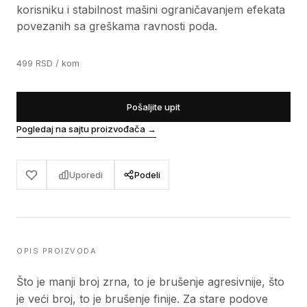
korisniku i stabilnost mašini ograničavanjem efekata
povezanih sa greškama ravnosti poda.
499
RSD
/ kom
Pošaljite upit
Pogledaj na sajtu proizvođača
→
Uporedi
Podeli
OPIS PROIZVODA
Što je manji broj zrna, to je brušenje agresivnije, što
je veći broj, to je brušenje finije. Za stare podove