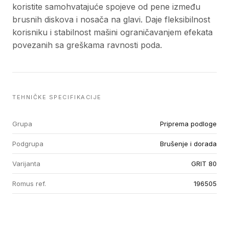
koristite samohvatajuće spojeve od pene između
brusnih diskova i nosača na glavi. Daje fleksibilnost
korisniku i stabilnost mašini ograničavanjem efekata
povezanih sa greškama ravnosti poda.
TEHNIČKE SPECIFIKACIJE
Grupa
Priprema podloge
Podgrupa
Brušenje i dorada
Varijanta
GRIT 80
Romus ref.
196505