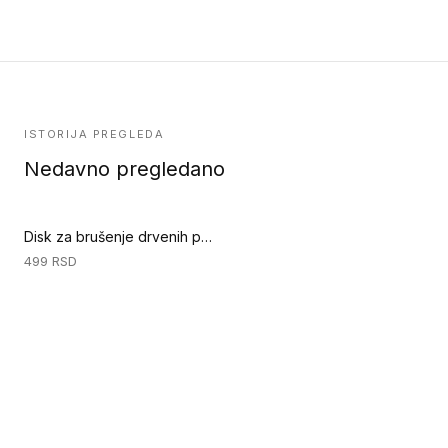
ISTORIJA PREGLEDA
Nedavno pregledano
Disk za brušenje drvenih podova - GRIT 80 (Priprema podloge)
499
RSD