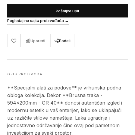
Pošaljite upit
Pogledaj na sajtu proizvođača
→
Uporedi
Podeli
OPIS PROIZVODA
**Specijalni alati za podove** je vrhunska podna
obloga kolekcija. Dekor **Brusna traka -
594x200mm - GR 40** donosi autentičan izgled i
modernu estetik u vaš enterijer, lako se uklapajući
uz različite stilove nameštaja. Laka ugradnja i
jednostavno održavanje čine ovaj pod pametnom
investicijom za svaki prostor.