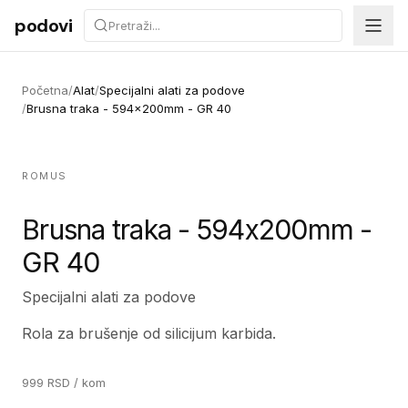
Preskoči na sadržaj
podovi
Početna
/
Alat
/
Specijalni alati za podove
/
Brusna traka - 594x200mm - GR 40
ROMUS
Brusna traka - 594x200mm -
GR 40
Specijalni alati za podove
Rola za brušenje od silicijum karbida.
999
RSD
/ kom