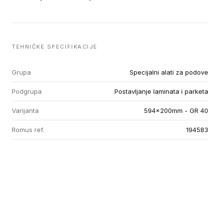
TEHNIČKE SPECIFIKACIJE
Grupa
Specijalni alati za podove
Podgrupa
Postavljanje laminata i parketa
Varijanta
594x200mm - GR 40
Romus ref.
194583