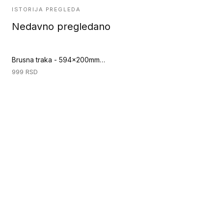
ISTORIJA PREGLEDA
Nedavno pregledano
Brusna traka - 594x200mm - GR 40 (Specijalni alati za podove)
999
RSD