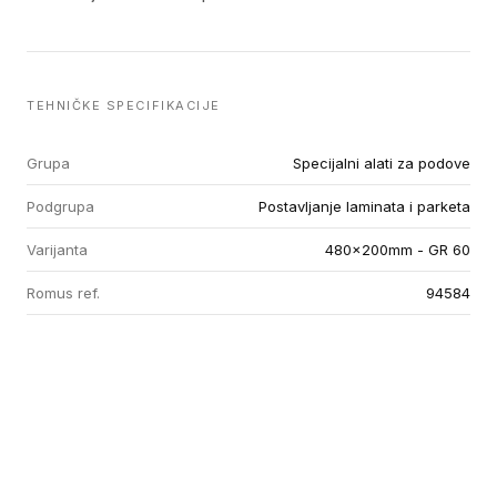
TEHNIČKE SPECIFIKACIJE
Grupa
Specijalni alati za podove
Podgrupa
Postavljanje laminata i parketa
Varijanta
480x200mm - GR 60
Romus ref.
94584