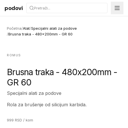
Preskoči na sadržaj
podovi
Početna
/
Alat
/
Specijalni alati za podove
/
Brusna traka - 480x200mm - GR 60
ROMUS
Brusna traka - 480x200mm -
GR 60
Specijalni alati za podove
Rola za brušenje od silicijum karbida.
999
RSD
/ kom