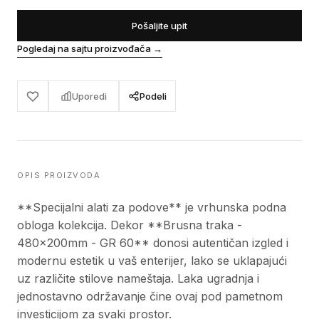
Pošaljite upit
Pogledaj na sajtu proizvođača
→
Uporedi
Podeli
OPIS PROIZVODA
**Specijalni alati za podove** je vrhunska podna
obloga kolekcija. Dekor **Brusna traka -
480x200mm - GR 60** donosi autentičan izgled i
modernu estetik u vaš enterijer, lako se uklapajući
uz različite stilove nameštaja. Laka ugradnja i
jednostavno održavanje čine ovaj pod pametnom
investicijom za svaki prostor.