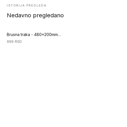
ISTORIJA PREGLEDA
Nedavno pregledano
Brusna traka - 480x200mm - GR 60 (Specijalni alati za podove)
999
RSD