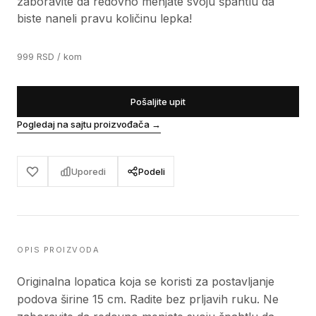
zaboravite da redovno menjate svoju špahtlu da
biste naneli pravu količinu lepka!
999
RSD
/ kom
Pošaljite upit
Pogledaj na sajtu proizvođača
→
Uporedi
Podeli
OPIS PROIZVODA
Originalna lopatica koja se koristi za postavljanje
podova širine 15 cm. Radite bez prljavih ruku. Ne