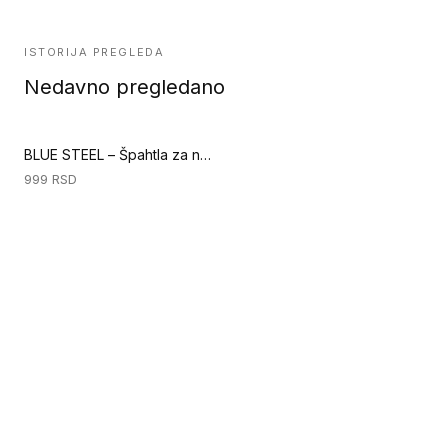
ISTORIJA PREGLEDA
Nedavno pregledano
BLUE STEEL – Špahtla za nanošenje lepka - B12 - 250mm (Ručni alati za podove)
999
RSD