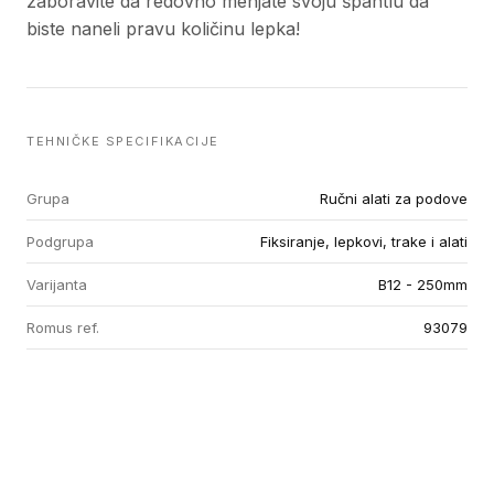
zaboravite da redovno menjate svoju špahtlu da
biste naneli pravu količinu lepka!
TEHNIČKE SPECIFIKACIJE
Grupa
Ručni alati za podove
Podgrupa
Fiksiranje, lepkovi, trake i alati
Varijanta
B12 - 250mm
Romus ref.
93079