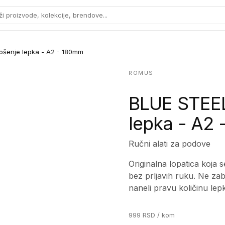
ži proizvode, kolekcije, brendove...
ošenje lepka - A2 - 180mm
ROMUS
BLUE STEEL
lepka - A2
Ručni alati za podove
Originalna lopatica koja s
bez prljavih ruku. Ne za
naneli pravu količinu lep
999
RSD
/ kom