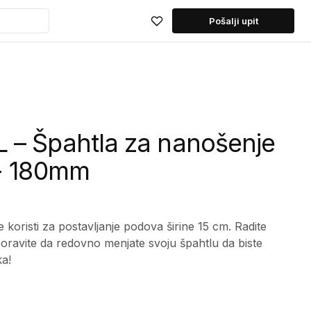
Pošalji upit
 – Špahtla za nanošenje
 - 180mm
e koristi za postavljanje podova širine 15 cm. Radite
boravite da redovno menjate svoju špahtlu da biste
ka!