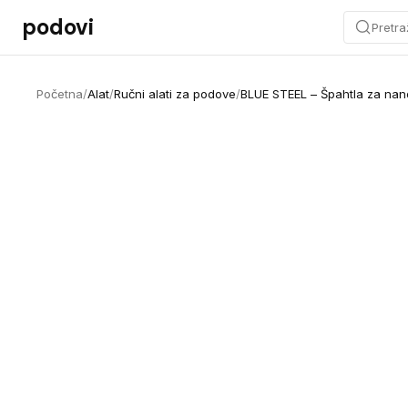
Preskoči na sadržaj
podovi
Pretra
Početna
/
Alat
/
Ručni alati za podove
/
BLUE STEEL – Špahtla za nan