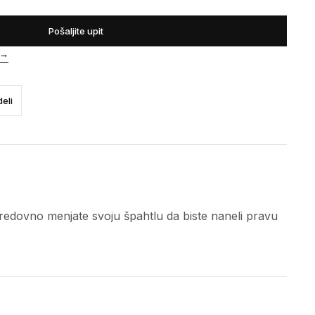
Pošaljite upit
→
eli
a redovno menjate svoju špahtlu da biste naneli pravu