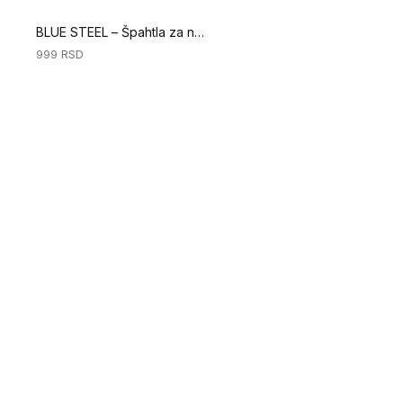
BLUE STEEL – Špahtla za nanošenje lepka - A2 - 180mm (Ručni alati za podove)
999
RSD