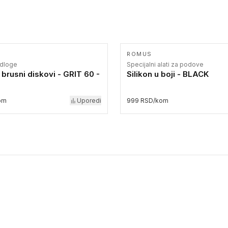
ROMUS
odloge
Specijalni alati za podove
 brusni diskovi - GRIT 60 -
Silikon u boji - BLACK
om
Uporedi
999 RSD/kom