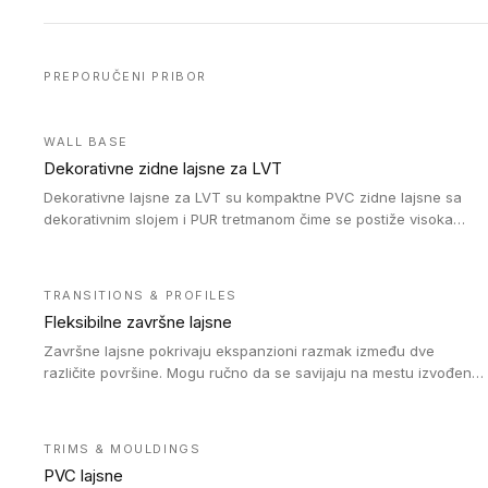
PREPORUČENI PRIBOR
WALL BASE
Dekorativne zidne lajsne za LVT
Dekorativne lajsne za LVT su kompaktne PVC zidne lajsne sa
dekorativnim slojem i PUR tretmanom čime se postiže visoka
otpornost na abraziju.
TRANSITIONS & PROFILES
Fleksibilne završne lajsne
Završne lajsne pokrivaju ekspanzioni razmak između dve
različite površine. Mogu ručno da se savijaju na mestu izvođenja
radova kako bi se prilagodile različitim oblicima i poluprečnicima.
Dostupni su u dve visine, jedna za kompaktne (FT2.5) podove i
druga za akustičke (FT5) podove. Kompatibilni su sa
TRIMS & MOULDINGS
heterogenim i homogenim vinilnim podovima u rolnama
PVC lajsne
(kompaktni i akustički), kao i sa podnim oblogama od linoleuma.