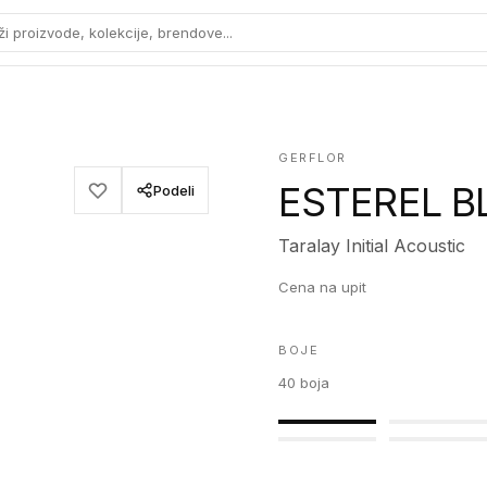
ži proizvode, kolekcije, brendove...
GERFLOR
ESTEREL B
Podeli
Taralay Initial Acoustic
Cena na upit
BOJE
40
boja