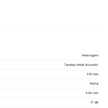
Heterogeni
Taralay Initial Acoustic
3.15 mm
Rolna
0.50 mm
17 dB