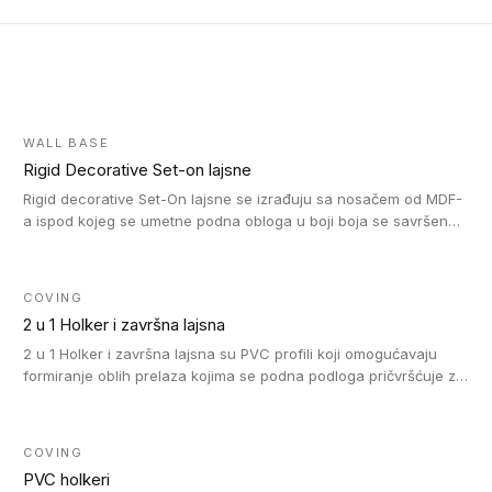
WALL BASE
Rigid Decorative Set-on lajsne
Rigid decorative Set-On lajsne se izrađuju sa nosačem od MDF-
a ispod kojeg se umetne podna obloga u boji boja se savršeno
uklapa. Ove lajsne moraju biti zalepljene i kompatibilne su sa
homogenim i heterogenim vinil rolnama, LVT glue-down, LVT
Click i LVT Loose-Lay podovima.
COVING
2 u 1 Holker i završna lajsna
2 u 1 Holker i završna lajsna su PVC profili koji omogućavaju
formiranje oblih prelaza kojima se podna podloga pričvršćuje za
zid i formira zidnu lajsnu, predstavljajući integrisano rešenje. 2 u
1 Holker i završna lajsna su kompatibilni sa homogenim i
heterogenim vinilom u rolnama (u kompaktnoj i u akustičnoj
COVING
verziji).
PVC holkeri