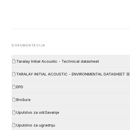
DOKUMENTACIJA
Taralay Initial Acoustic - Technical datasheet
TARALAY INITIAL ACOUSTIC - ENVIRONMENTAL DATASHEET (
EPD
Brošura
Uputstvo za održavanje
Uputstvo za ugradnju