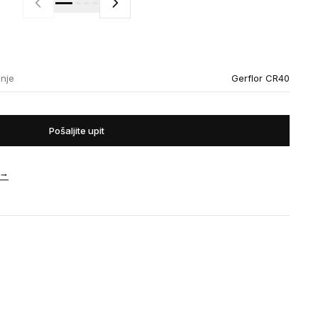
enje
Gerflor CR40
Pošaljite upit
→