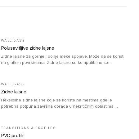
WALL BASE
Polusavitljive zidne lajsne
Zidne lajsne za gornje i donje meke spojeve. Može da se koristi
na glatkim površinama. Zidne lajsne su kompatibilne sa
heterogenim vinilnim podovima u rolnama, kao i sa LVT. Zidne
lajsne dostupne su u velikom broju boja, pa se lako mogu
uskladiti sa Tarkett podnim oblogama. Zahvaljujući polusavitljivoj
WALL BASE
strukturi veoma su jednostavne za ugradnju.
Zidne lajsne
Fleksibilne zidne lajsne koje se koriste na mestima gde je
potrebna potpuna završna obrada u nekritičnim oblastima.
Zidne lajsne se lako ugrađuju zahvaljujući svojoj savitljivosti i
kompatibilne su sa homogenim i heterogenim vinilnim podovima
u rolni.
TRANSITIONS & PROFILES
PVC profili