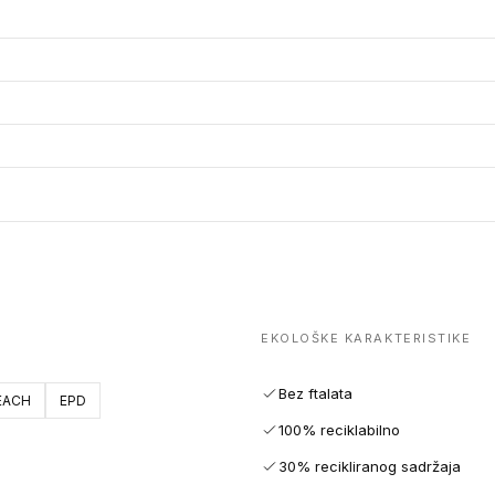
EKOLOŠKE KARAKTERISTIKE
Bez ftalata
EACH
EPD
100% reciklabilno
30% recikliranog sadržaja