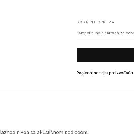
DODATNA OPREMA
Kompatibilna elektroda za var
Pogledaj na sajtu proizvođača
l ulaznog nivoa sa akustičnom podlogom.