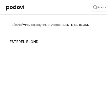
Preskoči na sadržaj
podovi
Pretra
Početna
/
Vinil
/
Taralay Initial Acoustic
/
ESTEREL BLOND
ESTEREL BLOND