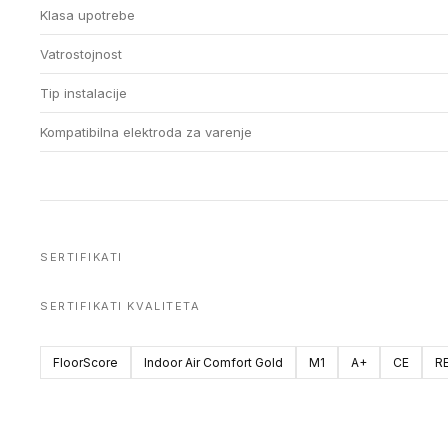
Klasa upotrebe
Vatrostojnost
Tip instalacije
Kompatibilna elektroda za varenje
SERTIFIKATI
SERTIFIKATI KVALITETA
FloorScore
Indoor Air Comfort Gold
M1
A+
CE
R