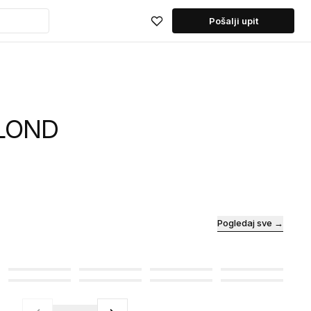
Pošalji upit
LOND
Pogledaj sve →